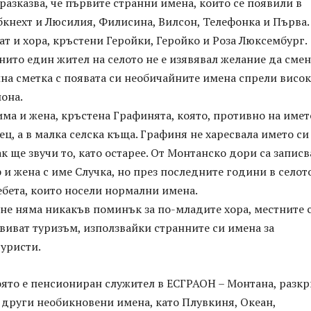
разказва, че първите странни имена, които се появили в
бкнехт и Люсилия, Филисина, Вилсон, Телефонка и Първа.
ат и хора, кръстени Геройки, Геройко и Роза Люксембург.
 нито един жител на селото не е изявявал желание да сме
йна сметка с появата си необичайните имена спрели висок
она.
ма и жена, кръстена Графинята, която, противно на имет
ец, а в малка селска къща. Графиня не харесвала името си 
к ще звучи то, като остарее. От Монтанско дори са запис
и жена с име Случка, но през последните години в селото
ебета, които носели нормални имена.
не няма никакъв поминък за по-младите хора, местните 
виват туризъм, използвайки странните си имена за
туристи.
оято е пенсиониран служител в ЕСГРАОН – Монтана, разкр
и други необикновени имена, като Плувкиня, Океан,