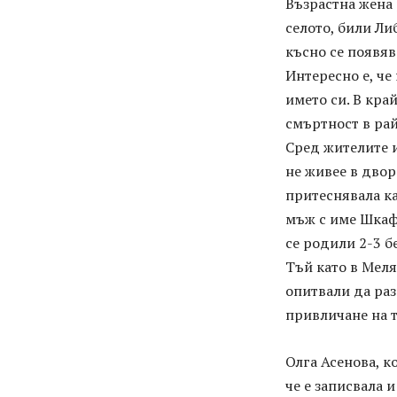
Възрастна жена 
селото, били Ли
късно се появяв
Интересно е, че
името си. В кра
смъртност в рай
Сред жителите и
не живее в двор
притеснявала ка
мъж с име Шкаф 
се родили 2-3 б
Тъй като в Меля
опитвали да раз
привличане на 
Олга Асенова, к
че е записвала 