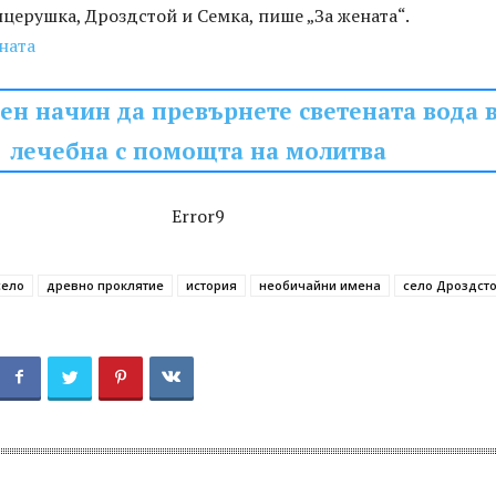
церушка, Дроздстой и Семка, пише „За жената“.
ната
ен начин да превърнете светената вода 
лечебна с помощта на молитва
Error9
село
древно проклятие
история
необичайни имена
село Дроздст