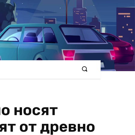
о носят
ят от древно