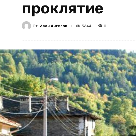
проклятие
От
Иван Ангелов
5644
0