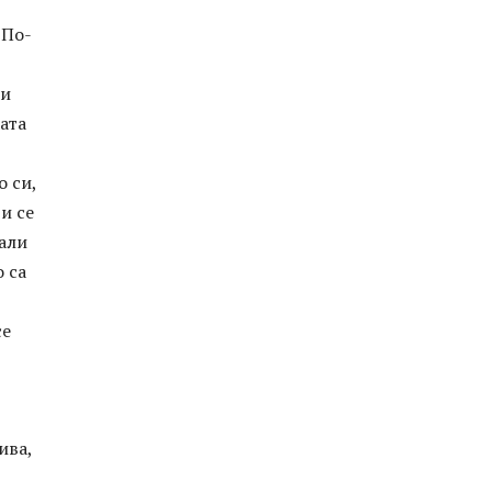
 По-
ни
ата
о си,
и се
вали
 са
се
ива,