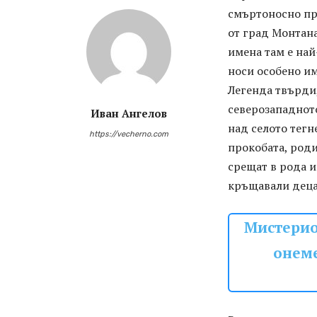
смъртоносно пр
от град Монтан
имена там е най
носи особено им
Легенда твърди,
северозападното
Иван Ангелов
над селото тегн
https://vecherno.com
прокобата, роди
срещат в рода и
кръщавали децат
Мистерио
онеме