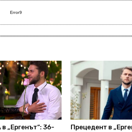
Error9
в „Ергенът“: 36-
Прецедент в „Ерге