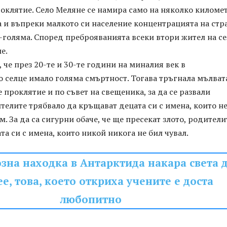
оклятие. Село Меляне се намира само на няколко киломе
а и въпреки малкото си население концентрацията на стр
-голяма. Според преброяванията всеки втори жител на с
е.
 че през 20-те и 30-те години на миналия век в
 селце имало голяма смъртност. Тогава тръгнала мълвата
е проклятие и по съвет на свещеника, за да се развали
телите трябвало да кръщават децата си с имена, които не
м. За да са сигурни обаче, че ще пресекат злото, родители
а си с имена, които никой никога не бил чувал.
зна находка в Антарктида накара света 
е, това, което откриха учените е доста
любопитно