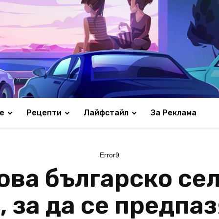
е
Рецепти
Лайфстайл
За Реклама
Error9
ова българско сел
 за да се предпаз