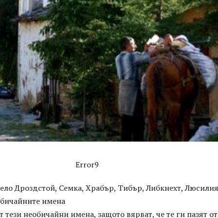
Error9
ело Дроздстой, Семка, Храбър, Тибър, Либкнехт, Люсилия
обичайните имена
т тези необичайни имена, защото вярват, че те ги пазят от