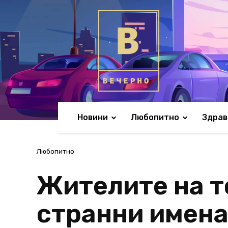
Новини
Любопитно
Здрав
Любопитно
Жителите на т
странни имена,