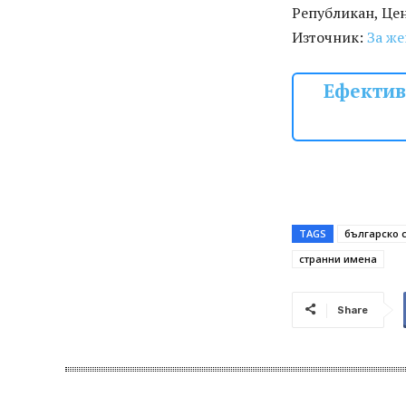
Републикан, Цен
Източник:
За же
Ефектив
TAGS
българско 
странни имена
Share