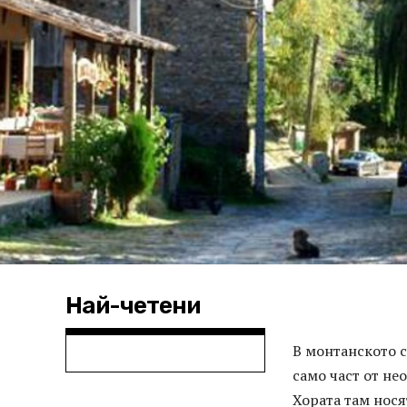
Най-четени
В монтанското с
само част от не
Хората там нося