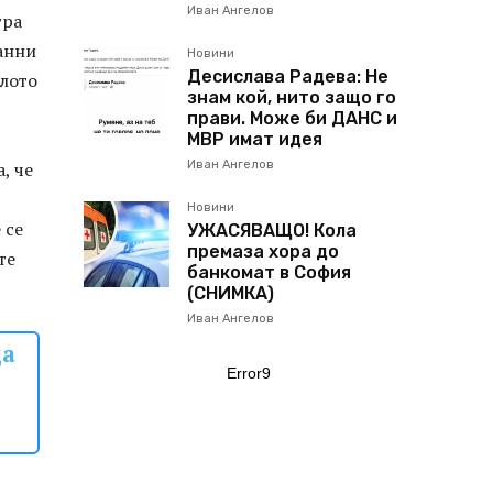
Иван Ангелов
тра
анни
Новини
Десислава Радева: Не
елото
знам кой, нито защо го
прави. Може би ДАНС и
МВР имат идея
, че
Иван Ангелов
Новини
 се
УЖАСЯВАЩО! Кола
премаза хора до
те
банкомат в София
(СНИМКА)
Иван Ангелов
да
Error9