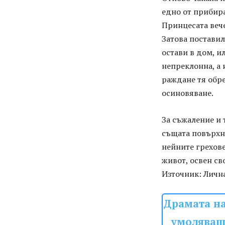
едно от прибира
Принцесата вече
Затова поставил
остави в дом, и
непреклонна, а 
раждане тя обре
осиновяване.
За съжаление и 
същата повърхно
нейните грехове
живот, освен св
Източник: Личн
Драмата на
умоляваше