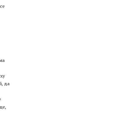
 се
ма
рху
й, да
е
ще,