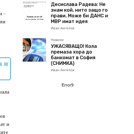
Десислава Радева: Не
знам кой, нито защо го
и –
прави. Може би ДАНС и
али
МВР имат идея
Иван Ангелов
Новини
УЖАСЯВАЩО! Кола
премаза хора до
банкомат в София
а и
(СНИМКА)
Иван Ангелов
Error9
нала
нея
ат и
ките