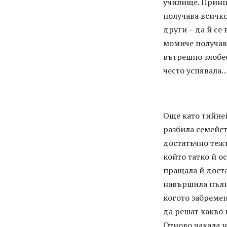
училище. Принц
получава всичко
други – да й се
момиче получава
вътрешно злобее
често успявала
Още като тийней
разбила семейст
достатъчно тежъ
който татко й о
пращала й доста
навършила пълно
когото забременя
да решат какво 
Отново чакала н