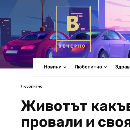
Новини
Любопитно
Здрав
Любопитно
Животът какъв
провали и своя