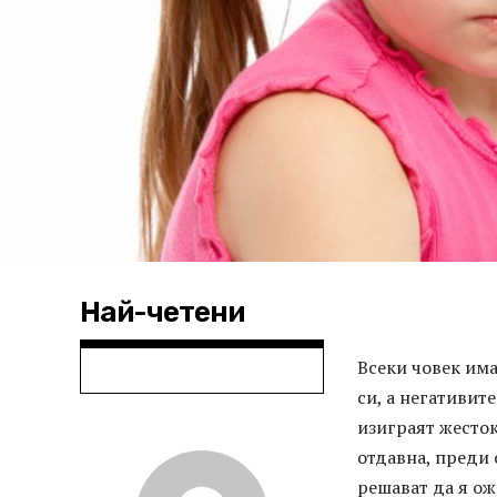
Най-четени
Всеки човек има
си, а негативит
изиграят жесток
отдавна, преди 
решават да я ож