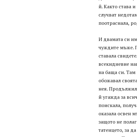
й. Както става 
случват недотам
поотраснала, ро
И двамата си им
чуждите мъже. 
ставала свидете
всекидневие наи
на баща си. Там
обожавал своят
нея. Продължил,
й угажда за вси
поискала, получ
оказала освен м
защото не полаг
татенцето, за да