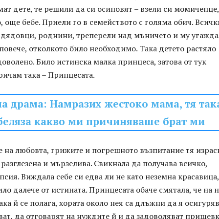
мат дете, те решили да си осиновят – взели си момиченце,
 още бебе. Приели го в семейството с голяма обич. Всичк
, дядовци, роднини, треперели над мъничето и му угажд
 повече, отколкото било необходимо. Така детето растяло
доволено. Било истинска малка принцеса, затова от тук
ричам така – Принцесата.
а драма: Намразих жестоко мама, тя так
беляза какво ми причиняваше брат ми
е на любовта, грижите и погрешното възпитание тя израс
 разглезена и мързелива. Свикнала да получава всичко,
псия. Виждала себе си едва ли не като неземна красавица,
ило далече от истината. Принцесата обаче смятала, че на 
ака й се полага, хората около нея са длъжни да я осигуряв
ват, да отговарят на нуждите й и да задоволяват прищев