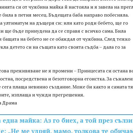
нията си от чужбина майка й настояла и я завела на прег
 била в петия месец. Бъдещата баба направо побесняла.
а ултиматум на дъщеря си: или като роди бебето, ще го
ли ще бъде принудена да се справя с всичко сама. Била
и бащата на бебето не се обаждал от чужбина. След тежко
кла детето си на същата като своята съдба – дала го за
това преживяване не я промени – Принцесата си остана в
стна, посредствена и безотговорна егоистка. За съжален
 сега плаща невинно създание. Може би както и самата тя
оите, изплаща и чужди прегрешения.
а Драма
 една майка: Аз го биех, а той през сълзи
: „Не ме удряй, мамо, толкова те обича