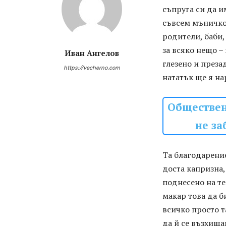
съпруга си да и
съвсем мъничко,
родители, баби
за всяко нещо –
Иван Ангелов
глезено и преза
https://vecherno.com
нататък ще я на
Обществен
не за
Та благодарени
доста капризна,
поднесено на те
макар това да б
всичко просто т
да й се възхища