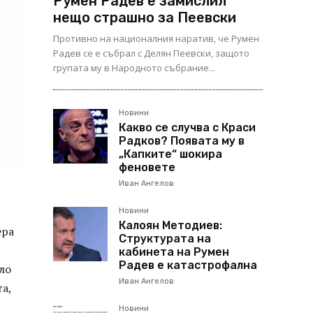
Румен Радев е замислил
нещо страшно за Пеевски
Противно на националния наратив, че Румен
Радев се е събрал с Делян Пеевски, защото
групата му в Народното събрание...
Новини
Какво се случва с Краси
Радков? Появата му в
„Капките“ шокира
феновете
Иван Ангелов
Новини
Калоян Методиев:
ера
Структурата на
кабинета на Румен
Радев е катастрофална
ало
Иван Ангелов
а,
Новини