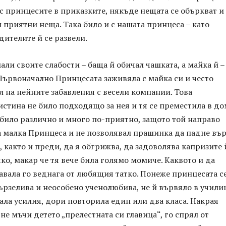
и с принцесите в приказките, някъде нещата се объркват и
 приятни неща. Така било и с нашата принцеса – като
дителите й се развели.
али своите слабости – баща й обичал чашката, а майка й –
Първоначално Принцесата заживяла с майка си и често
л на нейните забавления с весели компании. Това
стина не било подходящо за нея и тя се преместила в до
 било различно и много по-приятно, защото той направо
а малка Принцеса и не позволявал прашинка да падне въ
 както и преди, да я обгрижва, да задоволява капризите 
чко, макар че тя вече била голямо момиче. Каквото и да
авала го веднага от любящия татко. Понеже принцесата с
ързелива и неособено ученолюбива, не й вървяло в учили
ала усилия, дори повторила един или два класа. Накрая
 не мъчи детето „прелестната си главица“, го спрял от