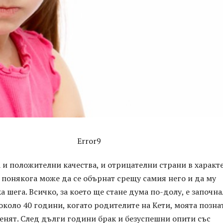
Error9
 и положителни качества, и отрицателни страни в характ
е понякога може да се обърнат срещу самия него и да му
а шега. Всичко, за което ще стане дума по-долу, е започн
около 40 години, когато родителите на Кети, моята познат
енят. След дълги години брак и безуспешни опити със