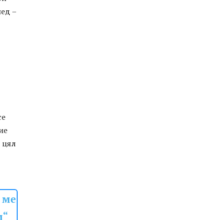
лед –
се
ие
 цял
 ме
м“