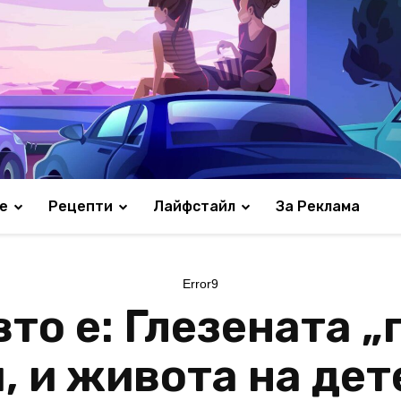
е
Рецепти
Лайфстайл
За Реклама
Error9
то е: Глезената „
, и живота на дет