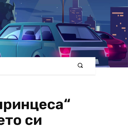
принцеса“
ето си