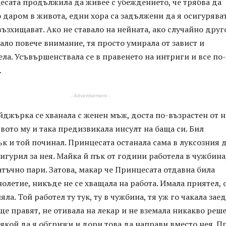
есата продължила да живее с убеждението, че трябва да
 даром в живота, едни хора са задължени да я осигуряват
 възхищават. Ако не ставало на нейната, ако случайно друг
ло повече внимание, тя просто умирала от завист и
ла. Усъвършенствала се в правенето на интриги и все по-
…
- Advertisement -
джърка се хванала с женен мъж, доста по-възрастен от н
вото му и така предизвикала инсулт на баща си. Бил
к и той починал. Принцесата останала сама в луксозния 
сигурил за нея. Майка й пък от години работела в чужбина
тъчно пари. Затова, макар че Принцесата отдавна била
летие, никъде не се хващала на работа. Имала приятел, 
ла. Той работел ту тук, ту в чужбина, тя уж го чакала зае
ще правят, не отивала на лекар и не вземала никакво реше
якой да я обгрижи и дори това да направи вместо нея. П