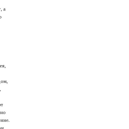
, а
о
ея,
дом,
,
от
дно
ние.
ри