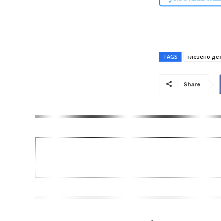
TAGS
глезено де
Share