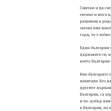
Смятам и да сле
евтино и мога да
развивам в роди
затова има мног
горд, че е избя
Един българин т
държавата си, к
което България 
Ние българите о
изпитали. Без д
другите държави
България, са хо
и по-добър живо
в България, но 