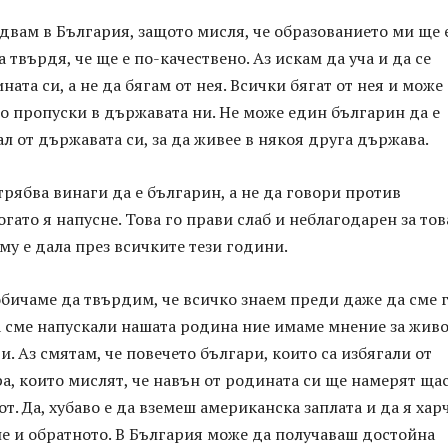
двам в България, защото мисля, че образованието ми ще 
 твърдя, че ще е по-качествено. Аз искам да уча и да се
ната си, а не да бягам от нея. Всички бягат от нея и може
о пропуски в държавата ни. Не може един българин да е
гал от държавата си, за да живее в някоя друга държава.
рябва винаги да е българин, а не да говори против
огато я напусне. Това го прави слаб и неблагодарен за тов
му е дала през всичките тези години.
бичаме да твърдим, че всичко знаем преди даже да сме 
а сме напускали нашата родина ние имаме мнение за живо
. Аз смятам, че повечето българи, които са избягали от
ра, които мислят, че навън от родината си ще намерят ща
т. Да, хубаво е да вземеш американска заплата и да я ха
не и обратното. В България може да получаваш достойна