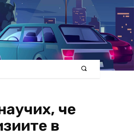
научих, че
изиите в