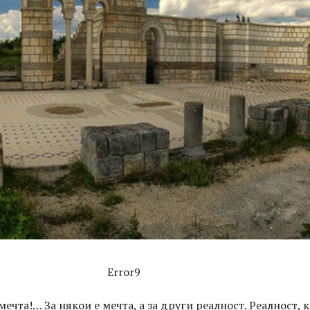
Error9
ечта!… За някои е мечтa, а за други реалност. Реалност, 