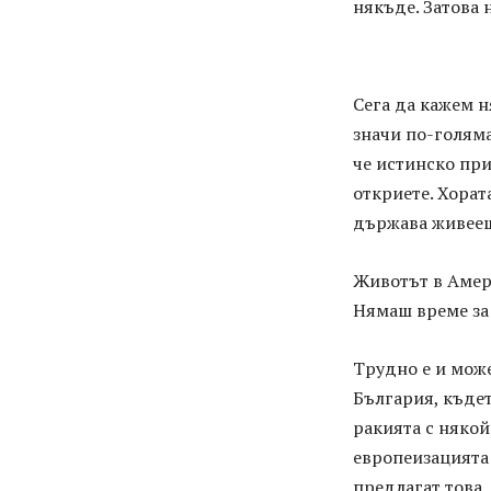
някъде. Затова 
Сега да кажем н
значи по-голяма
че истинско при
откриете. Хората
държава живее
Животът в Амери
Нямаш време за 
Трудно е и може
България, къдет
ракията с някой
европеизацията 
предлагат това.