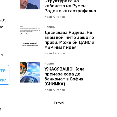
Структурата на
кабинета на Румен
Радев е катастрофална
Иван Ангелов
рди,
ое
Новини
Десислава Радева: Не
знам кой, нито защо го
прави. Може би ДАНС и
МВР имат идея
ст.
Иван Ангелов
Новини
те
УЖАСЯВАЩО! Кола
премаза хора до
еме
банкомат в София
(СНИМКА)
Иван Ангелов
Error9
а