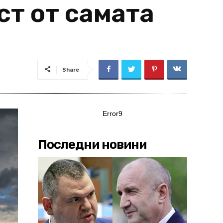
ст от самата
Share
Error9
Последни новини