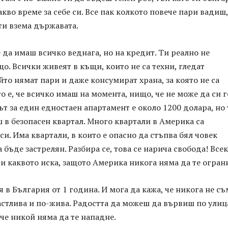
кво време за себе си. Все пак колкото повече пари вадиш,
ти взема държавата.
да имаш всичко веднага, но на кредит. Ти реално не
. Всички живеят в къщи, които не са техни, гледат
ойто нямат пари и даже консумират храна, за която не са
о е, че всичко имаш на момента, нищо, че не може да си г
т за един едностаен апартамент е около 1200 долара, но 
ш в безопасен квартал. Много квартали в Америка са
си. Има квартали, в които е опасно да стъпва бял човек
 бъде застрелян. Разбира се, това се нарича свобода! Все
и каквото иска, защото Америка никога няма да те огран
 в България от 1 година. И мога да кажа, че никога не съ
стлива и по-жива. Радостта да можеш да вървиш по улиц
 че никой няма да те нападне.