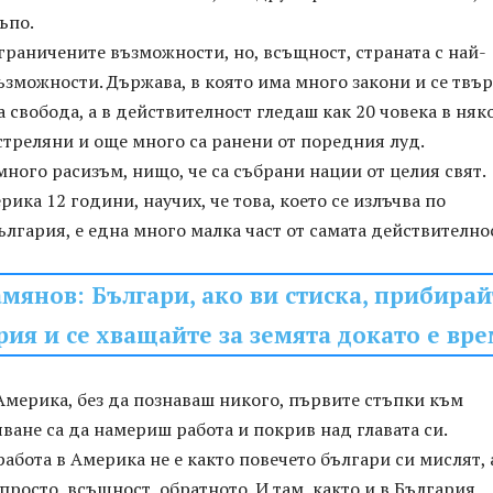
ъпо.
граничените възможности, но, всъщност, страната с най-
зможности. Държава, в която има много закони и се твъ
 свобода, а в действителност гледаш как 20 човека в няк
треляни и още много са ранени от поредния луд.
много расизъм, нищо, че са събрани нации от целия свят.
ика 12 години, научих, че това, което се излъчва по
ългария, е една много малка част от самата действително
мянов: Българи, ако ви стиска, прибирай
рия и се хващайте за земята докато е вр
Америка, без да познаваш никого, първите стъпки към
яване са да намериш работа и покрив над главата си.
абота в Америка не е както повечето българи си мислят, 
просто, всъщност, обратното. И там, както и в България,