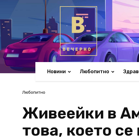
Новини
Любопитно
Здрав
Любопитно
Живеейки в Ам
това, което се