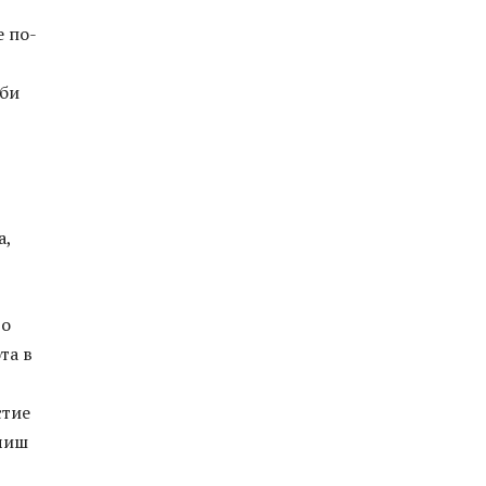
е по-
 би
а,
го
та в
стие
рчиш