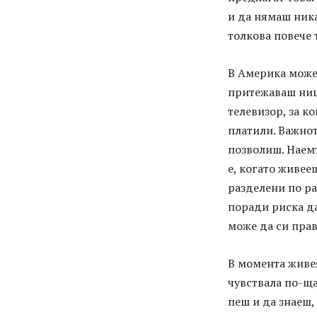
и да нямаш ника
толкова повече 
В Америка може 
притежаваш нищо
телевизор, за к
платили. Важнот
позволиш. Наемъ
е, когато живее
разделени по ра
поради риска да
може да си прав
В момента живея
чувствала по-ща
пеш и да знаеш,