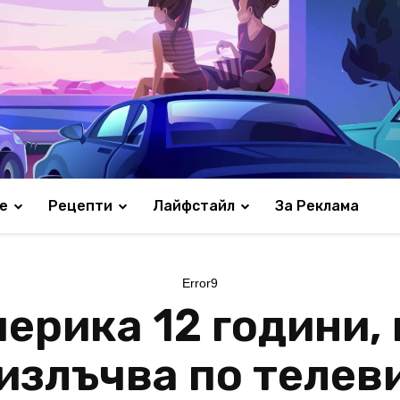
е
Рецепти
Лайфстайл
За Реклама
Error9
ерика 12 години, 
 излъчва по телев