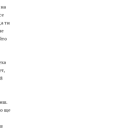
 на
се
да ти
не
йто
еха
ет,
 8
иш.
ко ще
еш