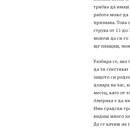
трябва да имаш 
работа може да 
признава. Това 
струва от 15 до 
можеш да си го 
ще плащаш, може
Разбира се, ако
да ти спестяват
защото си роден
долара на час, к
месец, като от 
Америка е да им
Има градски тра
видиш много хор
Да се качиш на 