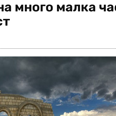
на много малка ча
ст