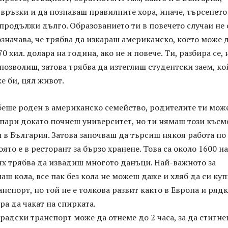
връзки и да познаваш правилните хора, иначе, търсенето
продължи дълго. Образованието ти в повечето случаи не 
означава, че трябва да изкараш американско, което може 
70 хил. долара на година, ако не и повече. Ти, разбира се, 
позволиш, затова трябва да изтеглиш студентски заем, ко
 би, цял живот.
 беше роден в американско семейство, родителите ти мож
 пари докато почнеш университет, но ти нямаш този късм
 в България. Затова започваш да търсиш някоя работа по
оято е в ресторант за бързо хранене. Това са около 1600 на
тях трябва да извадиш многото данъци. Най-важното за
аш кола, все пак без кола не можеш даже и хляб да си куп
нспорт, но той не е толкова развит както в Европа и ряд
а да чакат на спирката.
градски транспорт може да отнеме до 2 часа, за да стигн