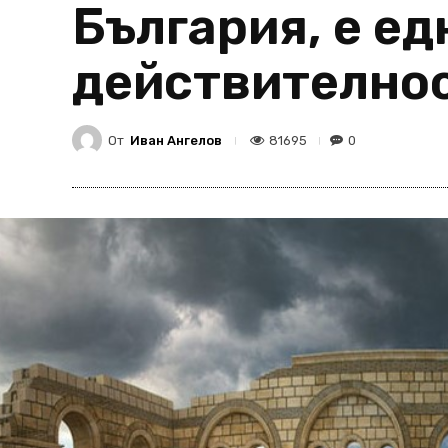
България, е ед
действително
От
Иван Ангелов
81695
0