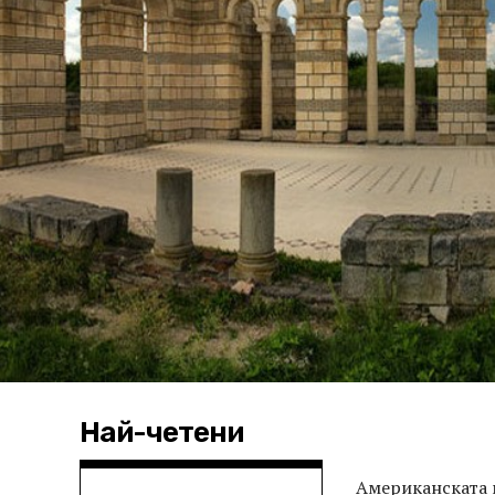
Най-четени
Американската м