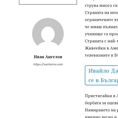
струва много ск
Страната на нео
ограничените въ
че имаш пълната
училище са прос
Страната с най-
Живеейки в Амер
телевизиите в Б
Иван Ангелов
https://vecherno.com
Ивайло Да
се в Бълга
Пристигайки в 
борбата за оцел
Намирането на р
именно лесно и 