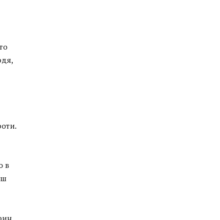
то
рдя,
оти.
о в
еш
рин