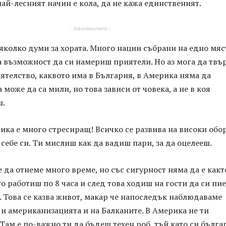
най-лесният начин е кола, да не кажа единственият.
- Advertisement -
яколко думи за хората. Много нации събрани на едно мяс
 възможност да си намериш приятели. Но аз мога да твъ
ятелство, каквото има в България, в Америка няма да
 може да са мили, но това зависи от човека, а не в коя
ш.
ка е много стресиращ! Всичко се развива на високи обор
себе си. Ти мислиш как да вадиш пари, за да оцелееш.
 да отнеме много време, но със сигурност няма да е какт
о работиш по 8 часа и след това ходиш на гости да си пи
. Това се казва живот, макар че напоследък наблюдаваме
и американизацията и на Балканите. В Америка не ти
 Там е по-важно ти да бъдеш техен роб, тъй като си бълга