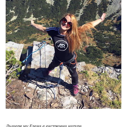
Дъщеря му Елена е екстремна натура