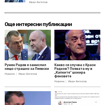
Иван Ангелов
Още интересни публикации
Румен Радев е замислил
Какво се случва с Краси
нещо страшно за Пеевски
Радков? Появата му в
„Капките“ шокира
Новини
Иван Ангелов
феновете
Новини
Иван Ангелов