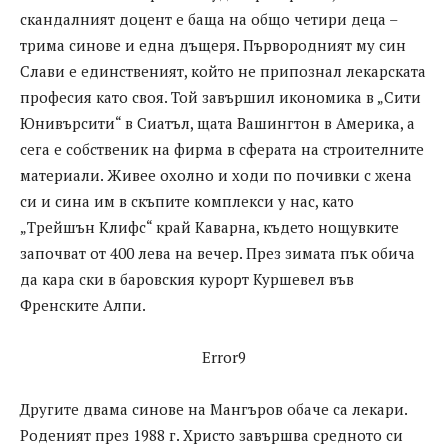
скандалният доцент е баща на общо четири деца –
трима синове и една дъщеря. Първородният му син
Слави е единственият, който не припознал лекарската
професия като своя. Той завършил икономика в „Сити
Юнивърсити“ в Сиатъл, щата Вашингтон в Америка, а
сега е собственик на фирма в сферата на строителните
материали. Живее охолно и ходи по почивки с жена
си и сина им в скъпите комплекси у нас, като
„Трейшън Клифс“ край Каварна, където нощувките
започват от 400 лева на вечер. През зимата пък обича
да кара ски в баровския курорт Куршевел във
Френските Алпи.
Error9
Другите двама синове на Мангъров обаче са лекари.
Роденият през 1988 г. Христо завършва средното си