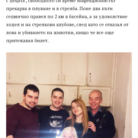
с децата , свободното си време инфекционистът
прекарва в плуване и в стрелба. Поне два пъти
седмично правел по 2 км в басейна, а за удоволствие
ходел и на стрелкови клубове, след като се отказал от
лова и убиването на животни, нищо че все още
притежавал билет.