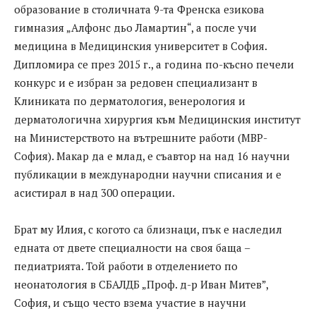
образование в столичната 9-та Френска езикова
гимназия „Алфонс дьо Ламартин“, а после учи
медицина в Медицинския университет в София.
Дипломира се през 2015 г., а година по-късно печели
конкурс и е избран за редовен специализант в
Клиниката по дерматология, венерология и
дерматологична хирургия към Медицинския институт
на Министерството на вътрешните работи (МВР-
София). Макар да е млад, е съавтор на над 16 научни
публикации в международни научни списания и е
асистирал в над 300 операции.
Брат му Илия, с когото са близнаци, пък е наследил
едната от двете специалности на своя баща –
педиатрията. Той работи в отделението по
неонатология в СБАЛДБ „Проф. д-р Иван Митев”,
София, и също често взема участие в научни