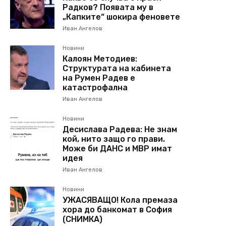
Радков? Появата му в
„Капките“ шокира феновете
Иван Ангелов
Новини
Калоян Методиев:
Структурата на кабинета
на Румен Радев е
катастрофална
Иван Ангелов
Новини
Десислава Радева: Не знам
кой, нито защо го прави.
Може би ДАНС и МВР имат
идея
Иван Ангелов
Новини
УЖАСЯВАЩО! Кола премаза
хора до банкомат в София
(СНИМКА)