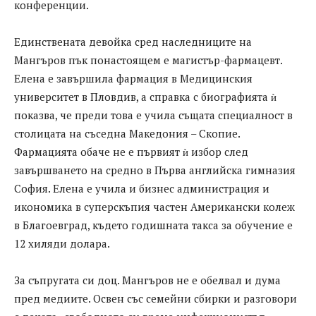
конференции.
Единствената девойка сред наследниците на
Мангъров пък понастоящем е магистър-фармацевт.
Елена е завършила фармация в Медицинския
университет в Пловдив, а справка с биографията ѝ
показва, че преди това е учила същата специалност в
столицата на съседна Македония – Скопие.
Фармацията обаче не е първият ѝ избор след
завършването на средно в Първа английска гимназия
София. Елена е учила и бизнес администрация и
икономика в суперскъпия частен Американски колеж
в Благоевград, където годишната такса за обучение е
12 хиляди долара.
За съпругата си доц. Мангъров не е обелвал и дума
пред медиите. Освен със семейни сбирки и разговори