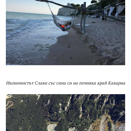
Икономистът Слави със сина си на почивка край Каварна