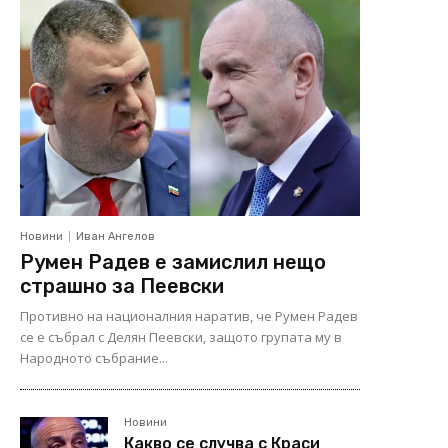
Новини
Иван Ангелов
Румен Радев е замислил нещо
страшно за Пеевски
Противно на националния наратив, че Румен Радев
се е събрал с Делян Пеевски, защото групата му в
Народното събрание...
Новини
Какво се случва с Краси