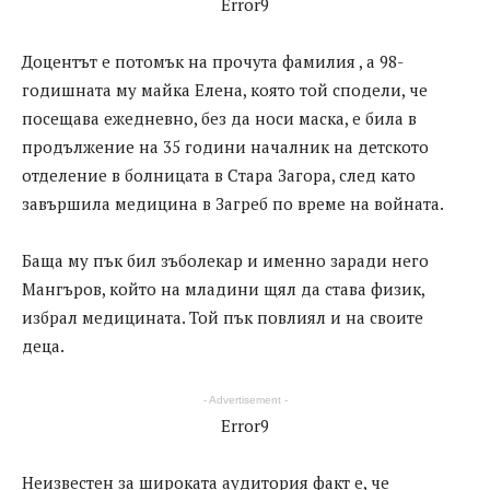
Error9
Доцентът е потомък на прочута фамилия , а 98-
годишната му майка Елена, която той сподели, че
посещава ежедневно, без да носи маска, е била в
продължение на 35 години началник на детското
отделение в болницата в Стара Загора, след като
завършила медицина в Загреб по време на войната.
Баща му пък бил зъболекар и именно заради него
Мангъров, който на младини щял да става физик,
избрал медицината. Той пък повлиял и на своите
деца.
- Advertisement -
Error9
Неизвестен за широката аудитория факт е, че