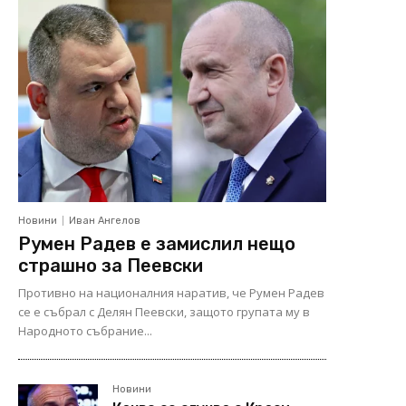
Новини
Иван Ангелов
Румен Радев е замислил нещо
страшно за Пеевски
Противно на националния наратив, че Румен Радев
се е събрал с Делян Пеевски, защото групата му в
Народното събрание...
Новини