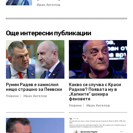
Иван Ангелов
Още интересни публикации
Румен Радев е замислил
Какво се случва с Краси
нещо страшно за Пеевски
Радков? Появата му в
„Капките“ шокира
Новини
Иван Ангелов
феновете
Новини
Иван Ангелов