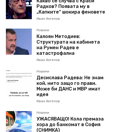
Какво се случва с Краси
Радков? Появата му в
„Капките“ шокира феновете
Иван Ангелов
Новини
Калоян Методиев:
Структурата на кабинета
на Румен Радев е
катастрофална
Иван Ангелов
Новини
Десислава Радева: Не знам
кой, нито защо го прави.
Може би ДАНС и МВР имат
идея
Иван Ангелов
Новини
УЖАСЯВАЩО! Кола премаза
хора до банкомат в София
(СНИМКА)