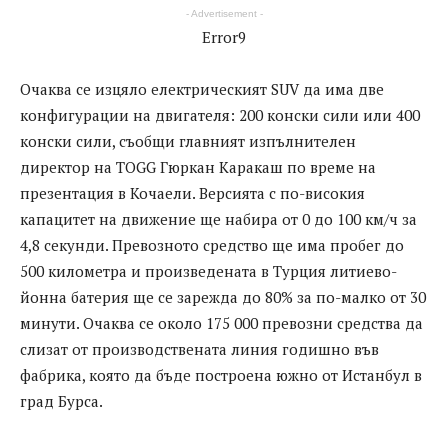
- Advertisement -
Error9
Очаква се изцяло електрическият SUV да има две
конфигурации на двигателя: 200 конски сили или 400
конски сили, съобщи главният изпълнителен
директор на TOGG Гюркан Каракаш по време на
презентация в Кочаели. Версията с по-високия
капацитет на движение ще набира от 0 до 100 км/ч за
4,8 секунди. Превозното средство ще има пробег до
500 километра и произведената в Турция литиево-
йонна батерия ще се зарежда до 80% за по-малко от 30
минути. Очаква се около 175 000 превозни средства да
слизат от производствената линия годишно във
фабрика, която да бъде построена южно от Истанбул в
град Бурса.