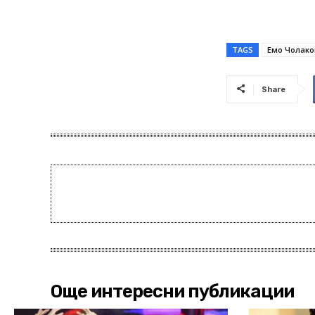
TAGS
Емо Чолако
Share
Още интересни публикации