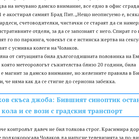
ва на нечувано дамско внимание, все едно в офис сграда
 е акостирал самият Брад Пит. „Нещо неописуемо е, всяк
ардеси, счетоводителки, чистачки се стараят да си намер
стративните отдели, за да се запознаят с него. Спират го 
ят го по паркинга, човекът си е истинска жертва на секс
вят с усмивка колеги на Чолаков.
лна от ситуацията била дългогодишната половинка на Ем
с която метеорологът съжителства близо 20 години, била
 е магнит за дамско внимание, но железните правила в Б
и, че няма как да се стигне до сериозна забежка.
ов скъса джоба: Бившият синоптик оста
 кола и се вози с градския транспорт
че контролът далеч не бил толкова строг. Красимира дор
 е подкокоросала Чолаков да напусне телевизията за по-в