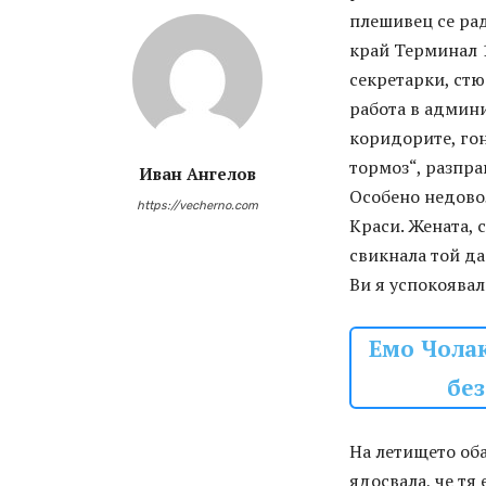
плешивец се рад
край Терминал 1
секретарки, стю
работа в админи
коридорите, гон
тормоз“, разпра
Иван Ангелов
Особено недово
https://vecherno.com
Краси. Жената, 
свикнала той да
Ви я успокоявал
Емо Чолак
без
На летището оба
ядосвала, че тя