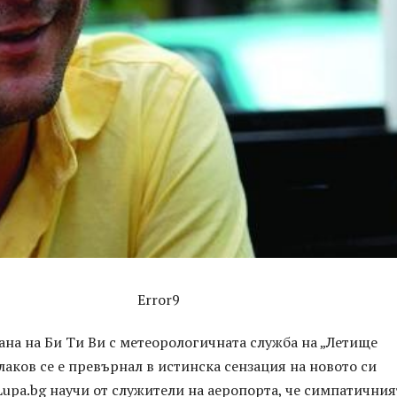
Error9
на на Би Ти Ви с метеорологичната служба на „Летище
аков се е превърнал в истинска сензация на новото си
Lupa.bg научи от служители на аеропорта, че симпатичния