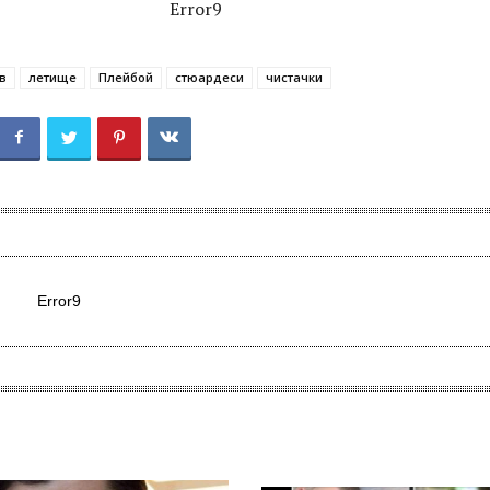
Error9
в
летище
Плейбой
стюардеси
чистачки
Error9