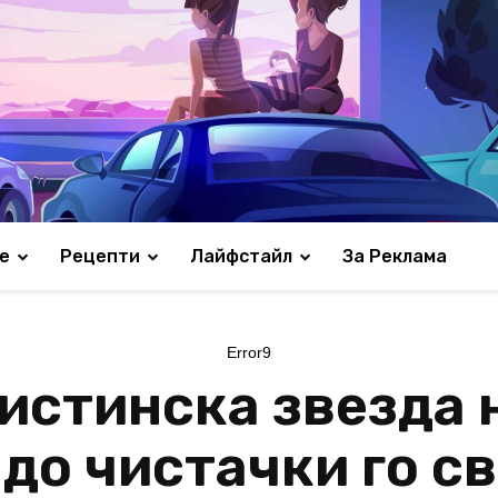
е
Рецепти
Лайфстайл
За Реклама
Error9
 истинска звезда 
до чистачки го св