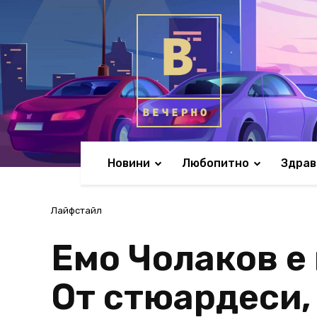
Новини
Любопитно
Здрав
Лайфстайл
Емо Чолаков е
От стюардеси, 