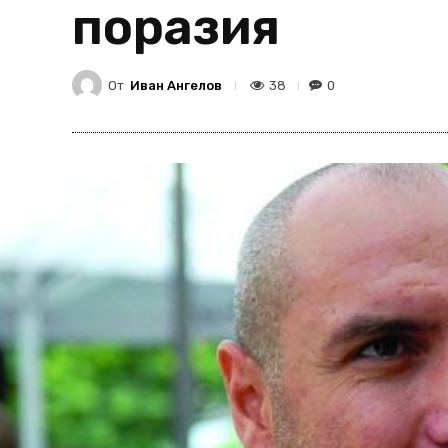
поразия
От
Иван Ангелов
38
0