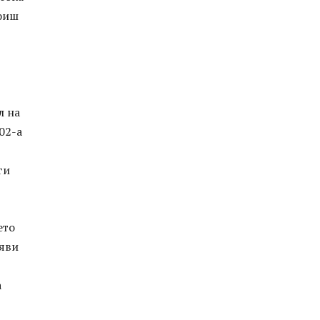
 фиш
л на
02-а
ги
ето
ояви
а