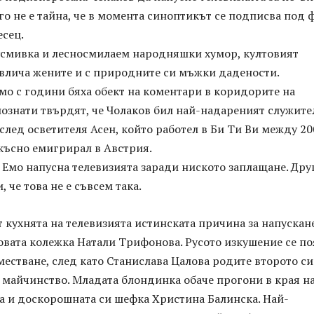
ого не е тайна, че в момента синоптикът се подписва под
есец.
усмивка и лесносмилаем народняшки хумор, култовият
влича жените и с природните си мъжки дадености.
мо с години бяха обект на коментари в коридорите на
познати твърдят, че Чолаков бил най-надареният служите
след осветителя Асен, който работел в Би Ти Ви между 20
-късно емигрирал в Австрия.
 Емо напусна телевизията заради ниското заплащане. Дру
, че това не е съвсем така.
 кухнята на телевизията истинската причина за напускан
овата колежка Натали Трифонова. Русото изкушение се п
местване, след като Станислава Цалова родите второто си
о майчинство. Младата блондинка обаче прогони в края н
а и доскорошната си шефка Христина Балинска. Най-