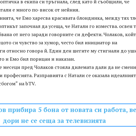
оптичка в екипа си тръгнала, след като й съобщили, че
тали е много по-висок от нейния.
нията, че Емо харесва красивата блондинка, между тях тл
оптикът започнал да усеща, че Натали го измества. освен 
вана от него заради говорните си дефекти. Чолаков, койт
ецото си чувство за хумор, често бил инициатор на
и относно говора й. Един ден шегите му стигнали до уш
о и Емо бил порицан и наказан.
е месеци пред Чолаков стояла дилемата дали да не смени
 професията. Разправията с Натали се оказала идеалният
сбогом“ на bTV.
в прибира 5 бона от новата си работа, в
дори не се сеща за телевизията