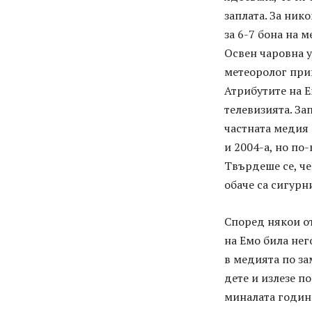
заплата. За ник
за 6-7 бона на м
Освен чаровна 
метеоролог при
Атрибутите на Е
телевизията. За
частната медия 
и 2004-а, но по
Твърдеше се, че
обаче са сигурни
Според някои от
на Емо била нег
в медията по за
дете и излезе п
миналата годин