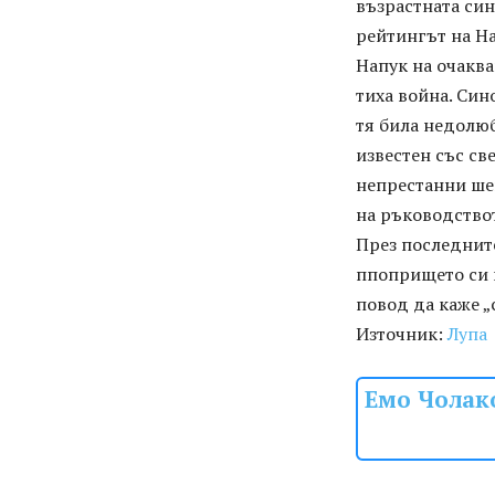
възрастната син
рейтингът на На
Напук на очаква
тиха война. Син
тя била недолюб
известен със св
непрестанни шег
на ръководствот
През последнит
ппопрището си и
повод да каже „
Източник:
Лупа
Емо Чолако