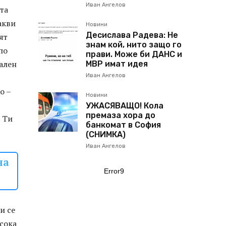
Иван Ангелов
та
акви
Новини
Десислава Радева: Не
ят
знам кой, нито защо го
по
прави. Може би ДАНС и
уален
МВР имат идея
Иван Ангелов
о –
Новини
УЖАСЯВАЩО! Кола
премаза хора до
и Ти
банкомат в София
(СНИМКА)
Иван Ангелов
на
Error9
и се
исока