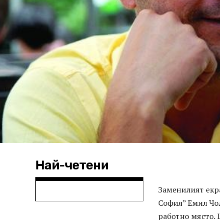
Най-четени
Заменилият екра
София” Емил Чол
работно място. 