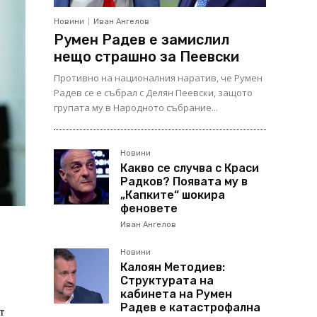
Новини
Иван Ангелов
Румен Радев е замислил
нещо страшно за Пеевски
Противно на националния наратив, че Румен
Радев се е събрал с Делян Пеевски, защото
групата му в Народното събрание...
Новини
Какво се случва с Краси
Радков? Появата му в
„Капките“ шокира
феновете
Иван Ангелов
Новини
Калоян Методиев:
Структурата на
кабинета на Румен
Радев е катастрофална
т