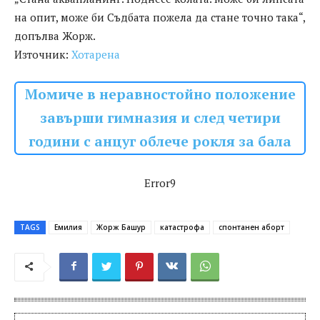
на опит, може би Съдбата пожела да стане точно така“,
допълва Жорж.
Източник:
Хотарена
Момиче в неравностойно положение
завърши гимназия и след четири
години с анцуг облече рокля за бала
Error9
TAGS
Емилия
Жорж Башур
катастрофа
спонтанен аборт