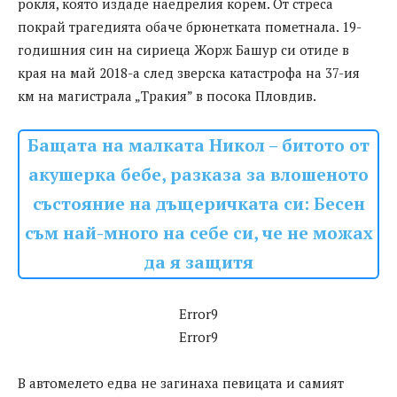
рокля, която издаде наедрелия корем. От стреса
покрай трагедията обаче брюнетката пометнала. 19-
годишния син на сириеца Жорж Башур си отиде в
края на май 2018-а след зверска катастрофа на 37-ия
км на магистрала „Тракия” в посока Пловдив.
Бащата на малката Никол – битото от
акушерка бебе, разказа за влошеното
състояние на дъщеричката си: Бесен
съм най-много на себе си, че не можах
да я защитя
Error9
Error9
В автомелето едва не загинаха певицата и самият