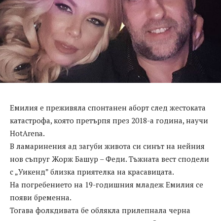
Емилия е преживяла спонтанен аборт след жестоката
катастрофа, която претърпя през 2018-а година, научи
HotArena.
В ламаринения ад загуби живота си синът на нейния
нов съпруг Жорж Башур – Феди. Тъжната вест сподели
с „Уикенд” близка приятелка на красавицата.
На погребението на 19-годишния младеж Емилия се
появи бременна.
Тогава фолкдивата бе облякла прилепнала черна