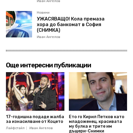
Иван Ангелов
Новини
УЖАСЯВАЩО! Кола премаза
хора до банкомат в София
(СНИМКА)
Иван Ангелов
Още интересни публикации
17-годишна подаде жалба
Ето го Кирил Петков като
за изнасилване от Коцето
младоженец, красивата
му булка и трите им
Лайфстайл
Иван Ангелов
дъщери-Снимки