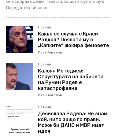
се е събрал с Делян Пеевски, защото групата му в
Народното събрание...
Новини
Какво се случва с Краси
Радков? Появата му в
„Капките“ шокира феновете
Иван Ангелов
Новини
Калоян Методиев:
Структурата на кабинета
на Румен Радев е
катастрофална
Иван Ангелов
Новини
Десислава Радева: Не знам
кой, нито защо го прави.
Може би ДАНС и МВР имат
идея