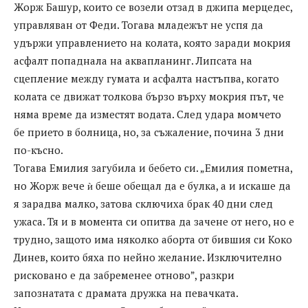
Жорж Башур, които се возели отзад в джипа мерцедес,
управляван от Феди. Тогава младежът не успя да
удържи управлението на колата, която заради мокрия
асфалт попаднала на аквапланинг. Липсата на
сцепление между гумата и асфалта настъпва, когато
колата се движат толкова бързо върху мокрия път, че
няма време да изместят водата. След удара момчето
бе прието в болница, но, за съжаление, почина 3 дни
по-късно.
Тогава Емилия загубила и бебето си. „Емилия пометна,
но Жорж вече ѝ беше обещал да е булка, а и искаше да
я зарадва малко, затова сключиха брак 40 дни след
ужаса. Тя и в момента си опитва да зачене от него, но е
трудно, защото има няколко аборта от бившия си Коко
Динев, които бяха по нейно желание. Изключително
рисковано е да забременее отново”, разкри
запознатата с драмата дружка на певачката.