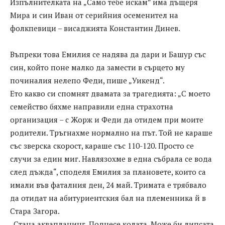
Изпълнителката на „Само тебе искам” има дъщеря
Мира и син Иван от серийния осеменител на
фолкпевици – висаджията Константин Динев.
Въпреки това Емилия се надява да дари и Башур със
син, който поне малко да замести в сърцето му
починалия нелепо Феди, пише „Уикенд“.
Ето какво си спомнят двамата за трагедията: „С моето
семейство бяхме направили една страхотна
организация – с Жорж и Феди да отидем при моите
родители. Тръгнахме нормално на път. Той не караше
със зверска скорост, караше със 110-120. Просто се
случи за един миг. Навлязохме в една събрала се вода
след дъжда“, споделя Емилия за плановете, които са
имали във фаталния ден, 24 май. Тримата е трябвало
да отидат на абитуриентския бал на племенника й в
Стара Загора.
„Стана аквапланинг. Поднесе колата. Може би липсата