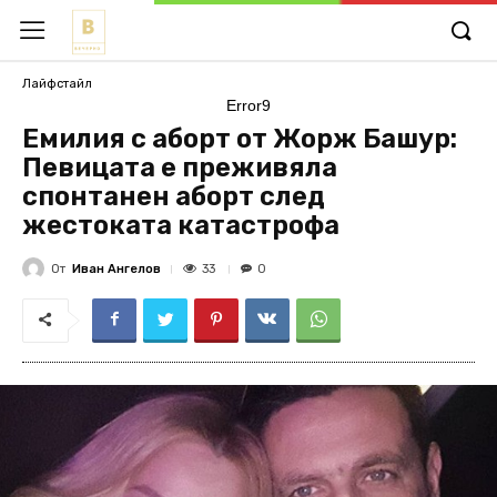
Лайфстайл
Error9
Емилия с аборт от Жорж Башур:
Певицата е преживяла
спонтанен аборт след
жестоката катастрофа
От
Иван Ангелов
33
0