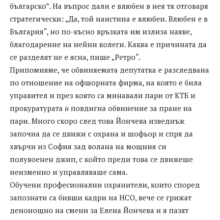
българско”. На въпрос дали е влюбен в нея тя отговаря
стратегически: „Да, той наистина е влюбен. Влюбен е в
България“, но по-късно връзката им излиза наяве,
благодарение на нейни колеги. Каква е причината да
се разделят не е ясна, пише „Ретро“.
Припомняме, че обвиняемата депутатка е разследвана
по отношение на офшорната фирма, на която е била
управител и през която са минавали пари от КТБ и
прокуратурата ѝ повдигна обвинение за пране на
пари. Много скоро след това Йончева изведнъж
започна да се движи с охрана и шофьор и спря да
хвърчи из София зад волана на мощния си
полувоенен джип, с който преди това се движеше
неизменно и управляваше сама.
Обучени професионални охранители, които според
запознати са бивши кадри на НСО, вече се грижат
денонощно на смени за Елена Йончева и я пазят