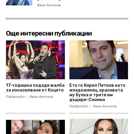
Иван Ангелов
Още интересни публикации
17-годишна подаде жалба
Ето го Кирил Петков като
за изнасилване от Коцето
младоженец, красивата
му булка и трите им
Лайфстайл
Иван Ангелов
дъщери-Снимки
Лайфстайл
Иван Ангелов