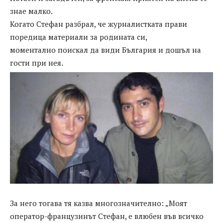
знае малко.
Когато Стефан разбрал, че журналистката прави
поредица материали за родината си,
моментално поискал да види България и дошъл на
гости при нея.
За него тогава тя казва многозначително: „Моят
оператор-французинът Стефан, е влюбен във всичко