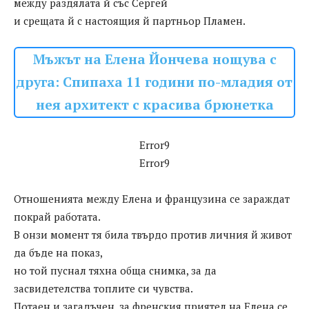
между раздялата й със Сергей
и срещата й с настоящия й партньор Пламен.
Мъжът на Елена Йончева нощува с
друга: Спипаха 11 години по-младия от
нея архитект с красива брюнетка
Error9
Error9
Отношенията между Елена и французина се зараждат
покрай работата.
В онзи момент тя била твърдо против личния й живот
да бъде на показ,
но той пуснал тяхна обща снимка, за да
засвидетелства топлите си чувства.
Потаен и загадъчен, за френския приятел на Елена се