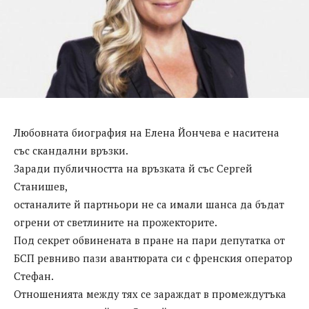
Любовната биография на Елена Йончева е наситена
със скандални връзки.
Заради публичността на връзката й със Сергей
Станишев,
останалите й партньори не са имали шанса да бъдат
огрени от светлините на прожекторите.
Под секрет обвинената в пране на пари депутатка от
БСП ревниво пази авантюрата си с френския оператор
Стефан.
Отношенията между тях се зараждат в промеждутъка