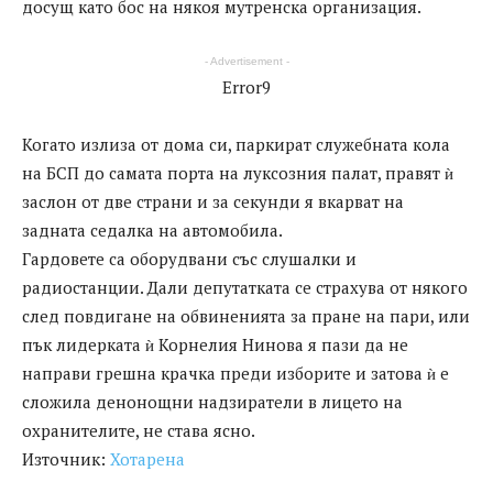
досущ като бос на някоя мутренска организация.
- Advertisement -
Error9
Когато излиза от дома си, паркират служебната кола
на БСП до самата порта на луксозния палат, правят ѝ
заслон от две страни и за секунди я вкарват на
задната седалка на автомобила.
Гардовете са оборудвани със слушалки и
радиостанции. Дали депутатката се страхува от някого
след повдигане на обвиненията за пране на пари, или
пък лидерката ѝ Корнелия Нинова я пази да не
направи грешна крачка преди изборите и затова ѝ е
сложила денонощни надзиратели в лицето на
охранителите, не става ясно.
Източник:
Хотарена