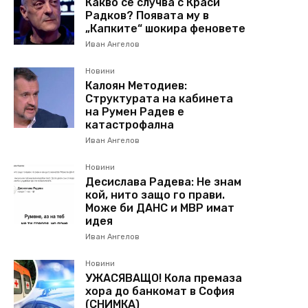
Какво се случва с Краси
Радков? Появата му в
„Капките“ шокира феновете
Иван Ангелов
Новини
Калоян Методиев:
Структурата на кабинета
на Румен Радев е
катастрофална
Иван Ангелов
Новини
Десислава Радева: Не знам
кой, нито защо го прави.
Може би ДАНС и МВР имат
идея
Иван Ангелов
Новини
УЖАСЯВАЩО! Кола премаза
хора до банкомат в София
(СНИМКА)