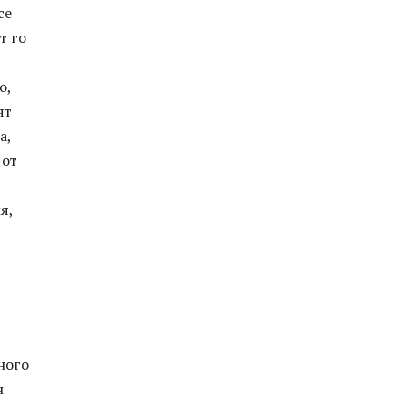
се
т го
о,
ят
а,
 от
я,
ного
н