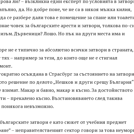
рова ли? – възкликна един експерт по условията в затвор
апълно, да. Но добре поне, че не са в някоя мъжка килия,
да се разбере дали това е помещение за спане или тоалетн
знае човек за българските арести и затвори, толкова по-с
изъм. Дървеници? Лошо. Но пък на други места има и
ре не е типично за абсолютно всички затвори в страната,
 тях – например за тези, до които още не е стигнал
монт.
ократно осъждана в Страсбург за състоянието на затвор
ното решение по делото „Нешков и други срещу България“
е взимат. Макар и бавно, макар и късно. За достойнството
ти – прекалено късно. Възстановяването след такива
 понякога невъзможно.
българските затвори е като сюжет от учебния предмет
ране” – неправителственият сектор говори за това неумор