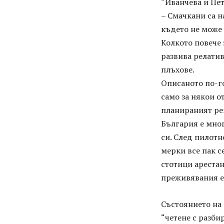
“Иванчева и Пет
– Смачкани са н
където не може 
Колкото повече 
развива релатив
плъхове.
Описаното по-го
само за някои от
планираният ре
България е мног
си. След пилот
мерки все пак с
стотици арестан
преживявания е
Състоянието на 
“четене с разби