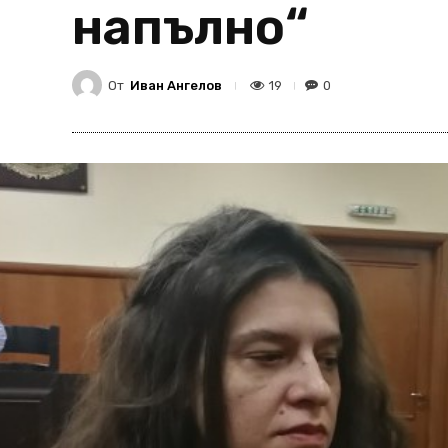
напълно“
От
Иван Ангелов
19
0