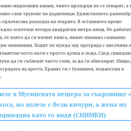
увано миризливи килии, чиито прозорци не се отварят, а 
колко слоя трупове на дървеници. Единственото разнообр
 едночасова разходка на открито. В останалото време
къдно осветени четири квадратни метра площ. Не работят
, от която да си вземат книга, нямат никакво социално
кви занимания. Ходят по нужда зад преграда с височина 
 тоалетна често пъти е просто дупка в пода. След свиждан
лучи да ги съблекат чисто голи, за да ги обискират. Нищо,
 сградата на ареста. Хранят ги с буламачи, поднесени в
.
лезе в Мусинската пещера за съкровище 
коса, но излезе с бели кичури, а жена му
припадна като го видя (СНИМКИ)