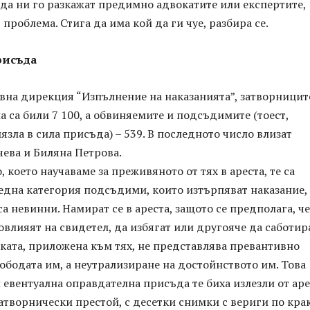
 да ни го разкажат предимно адвокатите или експертите,
 проблема. Стига да има кой да ги чуе, разбира се.
рисъда
авна дирекция “Изпълнение на наказанията”, затворницит
а са били 7 100, а обвиняемите и подсъдимите (тоест,
лязла в сила присъда) – 539. В последното число влизат
ева и Биляна Петрова.
 което научаваме за преживяното от тях в ареста, те са
 една категория подсъдими, които изтърпяват наказание,
са невинни. Намират се в ареста, защото се предполага, че
овлияят на свидетел, да избягат или другояче да саботир
ката, приложена към тях, не представлява превантивно
ободата им, а неутрализиране на достойнството им. Това
и евентуална оправдателна присъда те биха излезли от аре
атворнически престой, с десетки снимки с вериги по кра