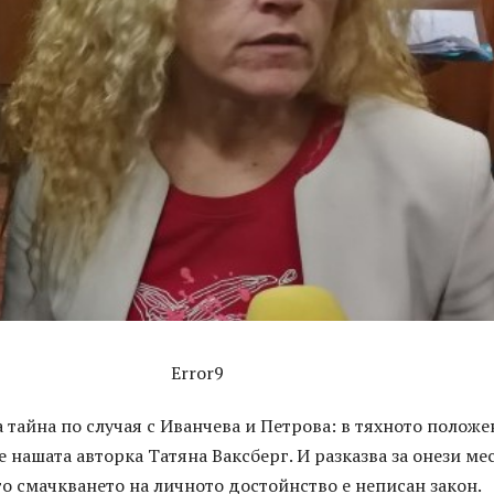
Error9
 тайна по случая с Иванчева и Петрова: в тяхното положе
е нашата авторка Татяна Ваксберг. И разказва за онези мес
о смачкването на личното достойнство е неписан закон.