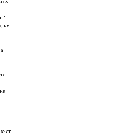
ите.
а”.
илно
 а
ите
 на
но от