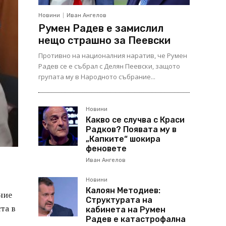
Новини
Иван Ангелов
Румен Радев е замислил
нещо страшно за Пеевски
Противно на националния наратив, че Румен
Радев се е събрал с Делян Пеевски, защото
групата му в Народното събрание...
Новини
Какво се случва с Краси
Радков? Появата му в
„Капките“ шокира
феновете
Иван Ангелов
Новини
Калоян Методиев:
ние
Структурата на
та в
кабинета на Румен
Радев е катастрофална