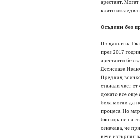
арестант. Могат
които изследват
Осъдени без п
По данни на Гл
през 2017 годин
арестанти без в
Десислава Иванч
Предвид всичко,
станали част от
докато все още 
биха могли да п
процеса. Но мяр
блокиране на св
означава, че пр
вече изтърпян з