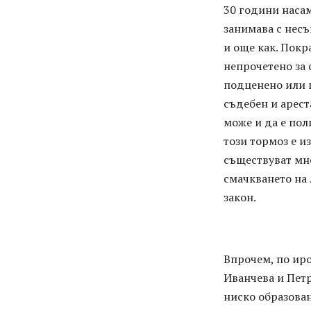
30 години насам
занимава с несъ
и още как. Покр
непрочетено за 
подценено или 
съдебен и арест
може и да е пол
този тормоз е и
съществуват мно
смачкването на 
закон.
Впрочем, по иро
Иванчева и Петр
ниско образован