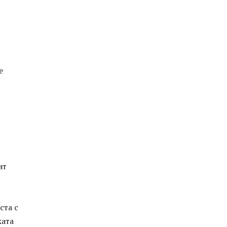
е
ат
ста с
ката