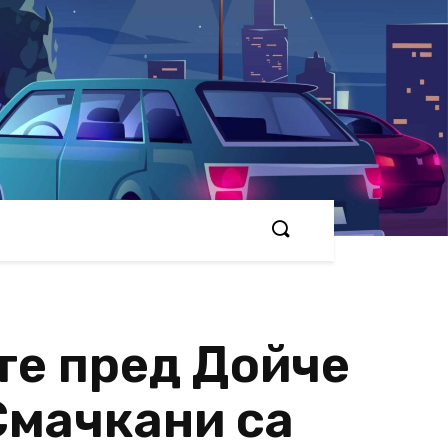
те пред Дойче
Смачкани са