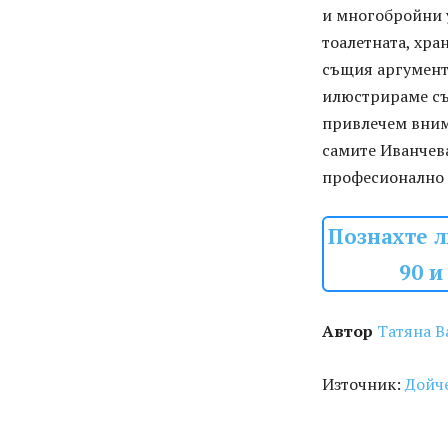
и многобройни 
тоалетната, хран
същия аргумент,
илюстрираме със
привлечем внима
самите Иванчева
професионално 
Познахте л
90 и
Автор
Татяна В
Източник:
Дойче