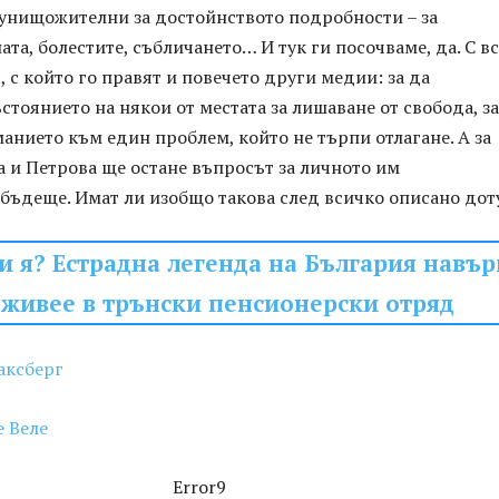
унищожителни за достойнството подробности – за
ата, болестите, събличането… И тук ги посочваме, да. С в
 с който го правят и повечето други медии: за да
тоянието на някои от местата за лишаване от свобода, за
нието към един проблем, който не търпи отлагане. А за
 и Петрова ще остане въпросът за личното им
бъдеще. Имат ли изобщо такова след всичко описано дот
и я? Естрадна легенда на България навъ
 живее в трънски пенсионерски отряд
аксберг
 Веле
Error9