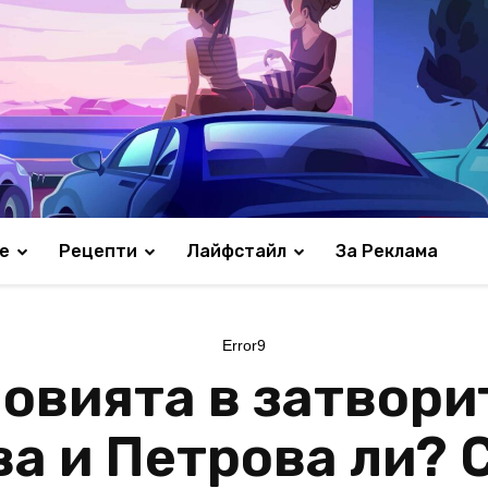
е
Рецепти
Лайфстайл
За Реклама
Error9
ловията в затвори
ва и Петрова ли? 