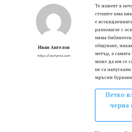
Те живеят в неч
стените има ня
е всекидневната
разполагат с ос
няма библиотека
общуване, ника
Иван Ангелов
метър, а самата
https://vecherno.com
може да им се с
не са напускали
мръсни буркани
Петко в
черна 