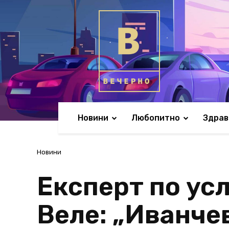
Новини
Любопитно
Здрав
Новини
Експерт по ус
Веле: „Иванче