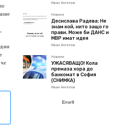
Иван Ангелов
по
азие
Новини
Десислава Радева: Не
знам кой, нито защо го
,
прави. Може би ДАНС и
МВР имат идея
един
Иван Ангелов
е
Новини
 че
УЖАСЯВАЩО! Кола
премаза хора до
банкомат в София
(СНИМКА)
Иван Ангелов
с
Error9