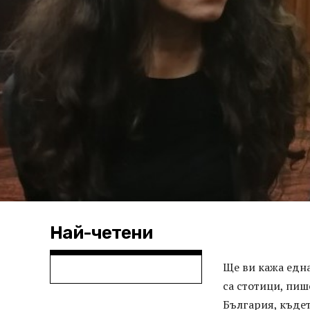
Най-четени
Ще ви кажа една
са стотици, пиш
България, къдет