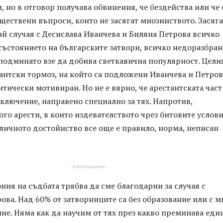
, но в отговор получава обвинения, че бездейства или че 
ществени въпроси, които не засягат мнозинството. Засяга
ай случая с Десислава Иванчева и Биляна Петрова всичко
състоянието на българските затвори, всичко недоразбран
подминато взе да добива светкавична популярност. Цели
антски тормоз, на който са подложени Иванчева и Петров
итически мотивиран. Но не е вярно, че арестантската част
зключение, направено специално за тях. Напротив,
го арести, в които издевателството чрез битовите услови
личното достойнство все още е правило, норма, неписан
- Advertisement -
ния на съдбата трябва да сме благодарни за случая с
ова. Над 60% от затворниците са без образование или с м
ие. Няма как да научим от тях през какво преминава еди