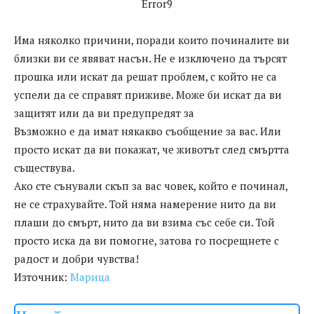
Error9
Има няколко причини, поради които починалите ви
близки ви се явяват насън. Не е изключено да търсят
прошка или искат да решат проблем, с който не са
успели да се справят приживе. Може би искат да ви
защитят или да ви предупредят за
Възможно е да имат някакво съобщение за вас. Или
просто искат да ви покажат, че животът след смъртта
съществува.
Ако сте сънували скъп за вас човек, който е починал,
не се страхувайте. Той няма намерение нито да ви
плаши до смърт, нито да ви взима със себе си. Той
просто иска да ви помогне, затова го посрещнете с
радост и добри чувства!
Източник:
Марица