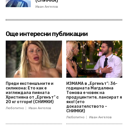
(СНИМКА)
Иван Ангелов
Още интересни публикации
Преди екстеншъните и
ИЗМАМА в „Ергенът“: 36-
силикона: Ето как е
годишната Магдалена
изглеждала пияната
Томова е човек на
Християна от „Ергенът“ с
продуцентите, лансират я
20 кг отгоре! (СНИМКИ)
яко! (ето
доказателството –
Любопитно
Иван Ангелов
СНИМКИ)
Любопитно
Иван Ангелов