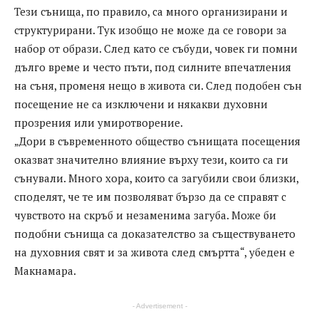
Тези сънища, по правило, са много организирани и
структурирани. Тук изобщо не може да се говори за
набор от образи. След като се събуди, човек ги помни
дълго време и често пъти, под силните впечатления
на съня, променя нещо в живота си. След подобен сън
посещение не са изключени и някакви духовни
прозрения или умиротворение.
„Дори в съвременното общество сънищата посещения
оказват значително влияние върху тези, които са ги
сънували. Много хора, които са загубили свои близки,
споделят, че те им позволяват бързо да се справят с
чувството на скръб и незаменима загуба. Може би
подобни сънища са доказателство за съществуването
на духовния свят и за живота след смъртта“, убеден е
Макнамара.
- Advertisement -