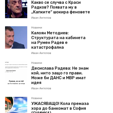
Какво се случва с Краси
Радков? Появата му в
„Капките“ шокира феновете
Иван Ангелов
Новини
Калоян Методиев:
Структурата на кабинета
на Румен Радев е
катастрофална
Иван Ангелов
Новини
Десислава Радева: Не знам
кой, нито защо го прави.
Може би ДАНС и МВР имат
идея
Иван Ангелов
Новини
УЖАСЯВАЩО! Кола премаза
хора до банкомат в София