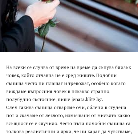
На всеки се случва от време на време да сънува близък
човек, който отдавна не е сред живите. Подобни
сънища често ни плашат и тревожат, особено когато
виждаме въпросния човек в някакво странно,
полубудно състояние, пише jenata.blitz.bg.
След такива сънища отваряме очи, облени в студена
пот и скачаме от леглото, измъчвани от мисълта какво
всъщност се е случило. Често пъти подобни сънища са
толкова реалистични и ярки, че ни карат да чувстваме,