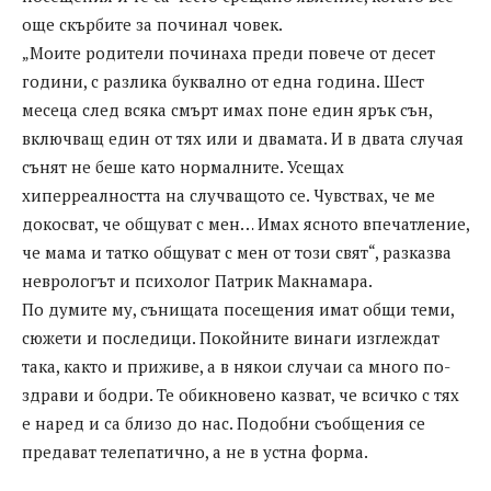
още скърбите за починал човек.
„Моите родители починаха преди повече от десет
години, с разлика буквално от една година. Шест
месеца след всяка смърт имах поне един ярък сън,
включващ един от тях или и двамата. И в двата случая
сънят не беше като нормалните. Усещах
хиперреалността на случващото се. Чувствах, че ме
докосват, че общуват с мен… Имах ясното впечатление,
че мама и татко общуват с мен от този свят“, разказва
неврологът и психолог Патрик Макнамара.
По думите му, сънищата посещения имат общи теми,
сюжети и последици. Покойните винаги изглеждат
така, както и приживе, а в някои случаи са много по-
здрави и бодри. Те обикновено казват, че всичко с тях
е наред и са близо до нас. Подобни съобщения се
предават телепатично, а не в устна форма.