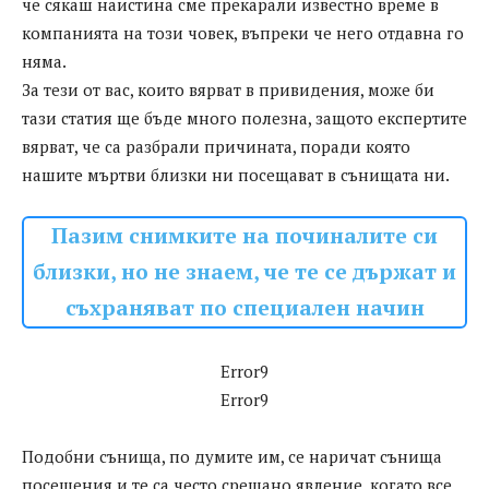
че сякаш наистина сме прекарали известно време в
компанията на този човек, въпреки че него отдавна го
няма.
За тези от вас, които вярват в привидения, може би
тази статия ще бъде много полезна, защото експертите
вярват, че са разбрали причината, поради която
нашите мъртви близки ни посещават в сънищата ни.
Пазим снимките на починалите си
близки, но не знаем, че те се държат и
съхраняват по специален начин
Error9
Error9
Подобни сънища, по думите им, се наричат сънища
посещения и те са често срещано явление, когато все