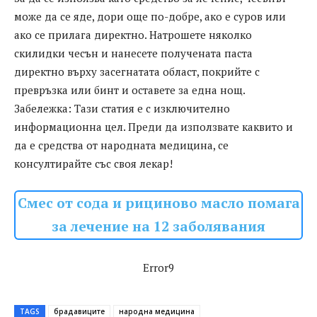
може да се яде, дори още по-добре, ако е суров или
ако се прилага директно. Натрошете няколко
скилидки чесън и нанесете получената паста
директно върху засегнатата област, покрийте с
превръзка или бинт и оставете за една нощ.
Забележка: Тази статия е с изключително
информационна цел. Преди да използвате каквито и
да е средства от народната медицина, се
консултирайте със своя лекар!
Смес от сода и рициново масло помага
за лечение на 12 заболявания
Error9
TAGS
брадавиците
народна медицина