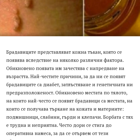
Брадавиците представляват кожна тъкан, която се
появява вследствие на няколко различни фактора.
Обикновено появата им зачестява с напредване на
възрастта. Най-честите причини, за да ни се появят
брадавиците са диабет, затлъстяване и генетичната ни
предразположеност. Обикновено местата по тялото,
на които най-често се появят брадавици са местата, на
които се получава търкане на кожата и материите:
подмишници, слабини, гърди и клепачи. Борбата с тях
е трудна и неприятна. Често дори се стига до
оперативна намеса, за да се отървем от тези