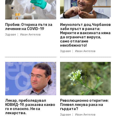
Пробив: Откриха пътя за
Имунологът доц.Чорбанов
лечение на COVID-19
заби пръст в раната:
Мерките и ваксината няма
Здраве
Иван Ангелов
да ограничат вируса,
само отлагаме
неизбежното!
Здраве
Иван Ангелов
Лекар, преболедувал
Революционно откритие:
КОВИД-19, разказва какво
Плевел лекува рака на
го е спасило. Не са
гърдата?
лекарства.
Здраве
Иван Ангелов