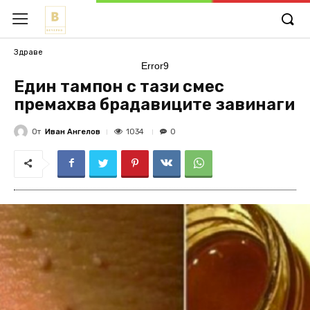
Здраве
Error9
Един тампон с тази смес
премахва брадавиците завинаги
От
Иван Ангелов
1034
0