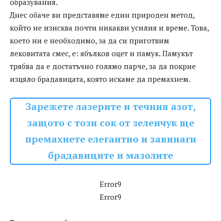
образувания.
Днес обаче ви представяме един природен метод,
който не изисква почти никакви усилия и време. Това,
което ни е необходимо, за да си приготвим
лековитата смес, е: ябълков оцет и памук. Памукът
трябва да е достатъчно голямо парче, за да покрие
изцяло брадавицата, която искаме да премахнем.
Зарежете лазерите и течния азот,
защото с този сок от зеленчук ще
премахнете елегантно и завинаги
брадавиците и мазолите
Error9
Error9