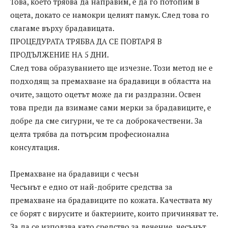
Това, което трябва да направим, е да го потопим в
оцета, докато се намокри целият памук. След това го
слагаме върху брадавицата.
ПРОЦЕДУРАТА ТРЯБВА ДА СЕ ПОВТАРЯ В
ПРОДЪЛЖЕНИЕ НА 5 ДНИ.
След това образуванието ще изчезне. Този метод не е
подходящ за премахване на брадавици в областта на
очите, защото оцетът може да ги раздразни. Освен
това преди да взимаме сами мерки за брадавиците, е
добре да сме сигурни, че те са доброкачествени. За
целта трябва да потърсим професионална
консултация.
Премахване на брадавици с чесън
Чесънът е едно от най-добрите средства за
премахване на брадавиците по кожата. Качествата му
се борят с вирусите и бактериите, които причиняват те.
За да се използва като средство за лечение, чесънът