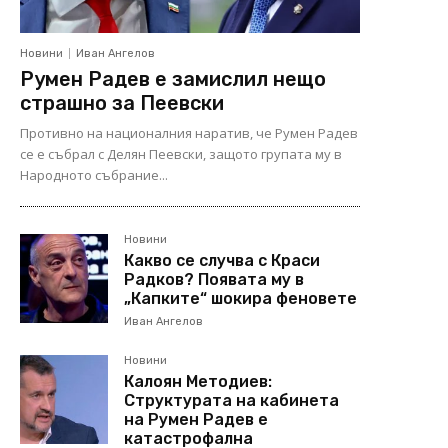
Новини
Иван Ангелов
Румен Радев е замислил нещо
страшно за Пеевски
Противно на националния наратив, че Румен Радев
се е събрал с Делян Пеевски, защото групата му в
Народното събрание...
Новини
Какво се случва с Краси
Радков? Появата му в
„Капките“ шокира феновете
Иван Ангелов
Новини
Калоян Методиев:
Структурата на кабинета
на Румен Радев е
катастрофална