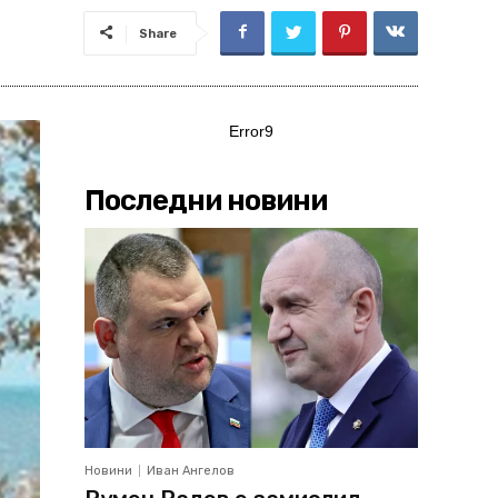
Share
Error9
Последни новини
Новини
Иван Ангелов