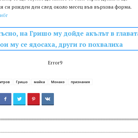
я си рожден ден след около месец във върхова форма.
ибг
ъсно, на Гришо му дойде акълът в глават
ои му се ядосаха, други го похвалиха
Error9
итров
Гришо
майка
Монако
признания