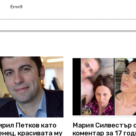
Error9
ирил Петков като
Мария Силвестър 
нец, красивата му
коментар за 17 год