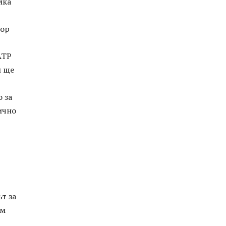
мка
ьор
АТР
и ще
 за
ично
т за
ем