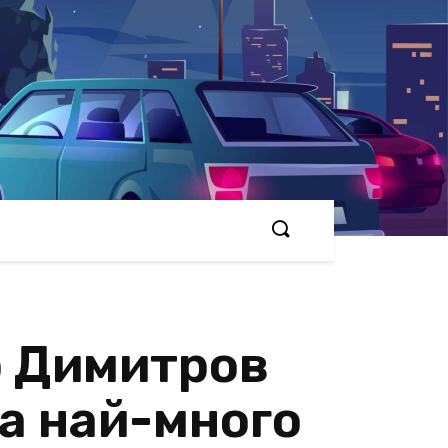
р Димитров
ча най-много