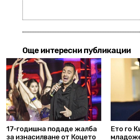
Още интересни публикации
17-годишна подаде жалба
Ето го К
за изнасилване от Коцето
младоже