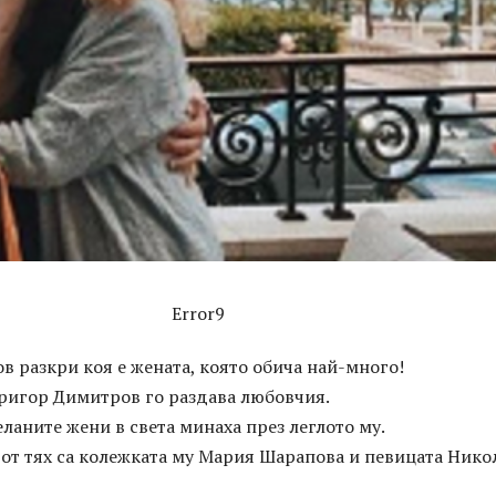
Error9
 разкри коя е жената, която обича най-много!
Григор Димитров го раздава любовчия.
ланите жени в света минаха през леглото му.
от тях са колежката му Мария Шарапова и певицата Нико