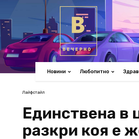
Новини
Любопитно
Здрав
Лайфстайл
Единствена в 
разкри коя е ж