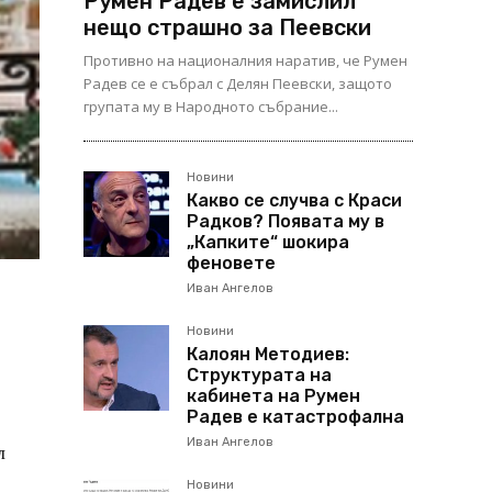
Румен Радев е замислил
нещо страшно за Пеевски
Противно на националния наратив, че Румен
Радев се е събрал с Делян Пеевски, защото
групата му в Народното събрание...
Новини
Какво се случва с Краси
Радков? Появата му в
„Капките“ шокира
феновете
Иван Ангелов
Новини
Калоян Методиев:
Структурата на
кабинета на Румен
Радев е катастрофална
Иван Ангелов
л
Новини