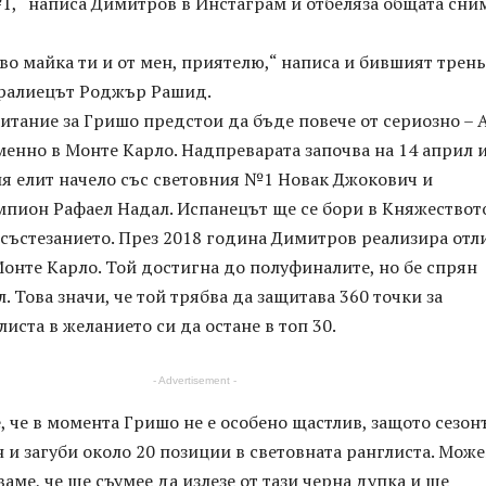
1,“ написа Димитров в Инстаграм и отбеляза общата сни
о майка ти и от мен, приятелю,“ написа и бившият трен
тралиецът Роджър Рашид.
итание за Гришо предстои да бъде повече от сериозно – 
енно в Монте Карло. Надпреварата започва на 14 април 
ия елит начело със световния №1 Новак Джокович и
пион Рафаел Надал. Испанецът ще се бори в Княжеството
в състезанието. През 2018 година Димитров реализира отл
онте Карло. Той достигна до полуфиналите, но бе спрян
. Това значи, че той трябва да защитава 360 точки за
листа в желанието си да остане в топ 30.
- Advertisement -
, че в момента Гришо не е особено щастлив, защото сезонъ
 и загуби около 20 позиции в световната ранглиста. Мож
ваме, че ще съумее да излезе от тази черна дупка и ще