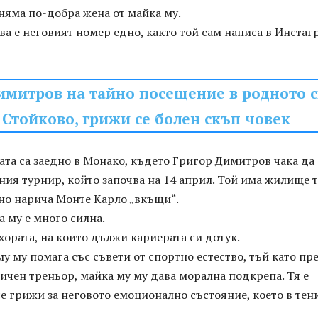
няма по-добра жена от майка му.
 е неговият номер едно, както той сам написа в Инстаг
имитров на тайно посещение в родното 
 Стойково, грижи се болен скъп човек
та са заедно в Монако, където Григор Димитров чака да 
ия турнир, който започва на 14 април. Той има жилище 
но нарича Монте Карло „вкъщи“.
а му е много силна.
 хората, на които дължи кариерата си дотук.
му му помага със съвети от спортно естество, тъй като пр
ичен треньор, майка му му дава морална подкрепа. Тя е
се грижи за неговото емоционално състояние, което в тени