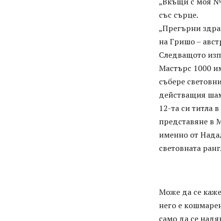
„Вкъщи с моя №
със сърце.
„Прегърни здрав
на Гришо – авс
Следващото изп
Мастърс 1000 им
събере световн
действащия шам
12-та си титла 
представяне в М
именно от Надал
световната ранг
Може да се каже
него е кошмарен
само да се надя