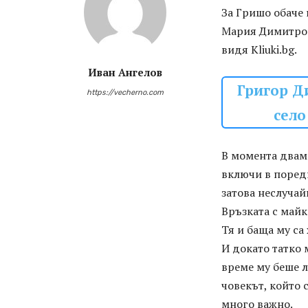
За Гришо обаче 
Мария Димитрова
видя Kliuki.bg.
Иван Ангелов
Григор Д
https://vecherno.com
село
В момента двама
включи в поредн
затова неслучай
Връзката с майк
Тя и баща му са
И докато татко 
време му беше л
човекът, който 
много важно.