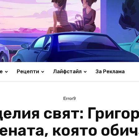
е
Рецепти
Лайфстайл
За Реклама
Error9
целия свят: Григо
ената, която оби