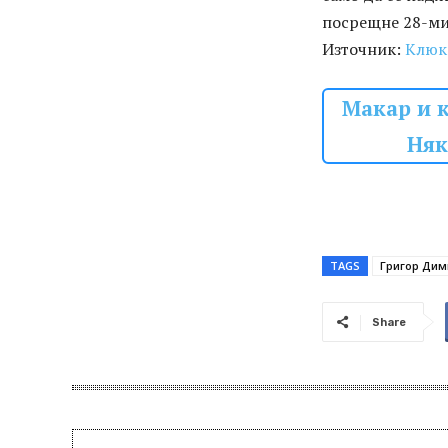
посрещне 28-ми
Източник:
Клюк
Макар и к
Няк
TAGS
Григор Дим
Share