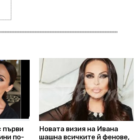
с първи
Новата визия на Ивана
ини по-
шашна всичките й фенове,