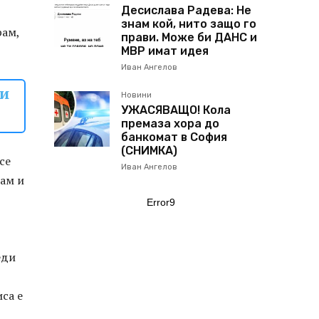
Десислава Радева: Не
знам кой, нито защо го
рам,
прави. Може би ДАНС и
МВР имат идея
Иван Ангелов
си
Новини
УЖАСЯВАЩО! Кола
премаза хора до
банкомат в София
(СНИМКА)
се
Иван Ангелов
там и
Error9
еди
са е