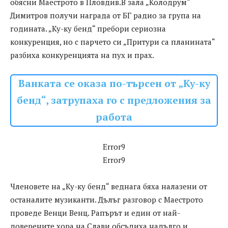
обясни Маестрото в Пловдив.В зала „Колодрум“
Димитров получи награда от БГ радио за група на
годината. „Ку-ку бенд“ пребори сериозна
конкуренция, но с парчето си „Притури са планината“
разбиха конкуренцията на пух и прах.
Ванката се оказа по-търсен от „Ку-ку
бенд“, затрупаха го с предложения за
работа
Error9
Error9
Членовете на „Ку-ку бенд“ веднага бяха налазени от
останалите музиканти. Дълъг разговор с Маестрото
проведе Венци Венц. Рапърът и един от най-
доверените хора на Слави обсъдиха надълго и