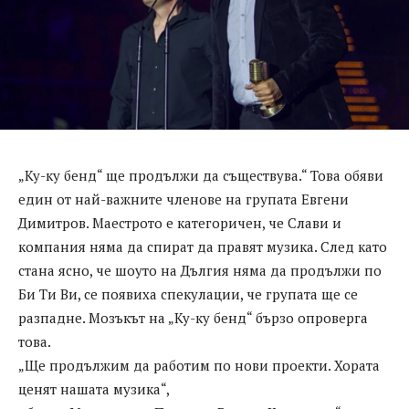
„Ку-ку бенд“ ще продължи да съществува.“ Това обяви
един от най-важните членове на групата Евгени
Димитров. Маестрото е категоричен, че Слави и
компания няма да спират да правят музика. След като
стана ясно, че шоуто на Дългия няма да продължи по
Би Ти Ви, се появиха спекулации, че групата ще се
разпадне. Мозъкът на „Ку-ку бенд“ бързо опроверга
това.
„Ще продължим да работим по нови проекти. Хората
ценят нашата музика“,