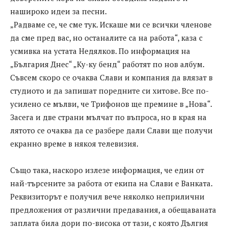
нашироко идеи за песни.
„Радваме се, че сме тук. Искаше ми се всички членове
да сме пред вас, но останалите са на работа“, каза с
усмивка на устата Недялков. По информация на
„България Днес“ „Ку-ку бенд“ работят по нов албум.
Съвсем скоро се очаква Слави и компания да влязат в
студиото и да запишат поредните си хитове. Все по-
усилено се мълви, че Трифонов ще премине в „Нова“.
Засега и две страни мълчат по въпроса, но в края на
лятото се очаква да се разбере дали Слави ще получи
екранно време в някоя телевизия.
Също така, наскоро излезе информация, че един от
най-търсените за работа от екипа на Слави е Ванката.
Реквизиторът е получил вече няколко неприлични
предложения от различни предавания, а обещаваната
заплата била дори по-висока от тази, с която Дългия