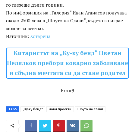
го глезеше дълги години.
По информация на „Галерия“ Иван Атанасов получава
около 2500 лева в „Шоуто на Слави“, където го играе
момче за всичко.
Източник:
Хотарена
Китаристът на „Ку-ку бенд“ Цветан
Недялков пребори коварно заболяване
и сбъдна мечтата си да стане родител
Error9
TAGS
„Ку-ку бенд“
нови проекти
Шоуто на Слави