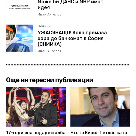
Може би ДАНС и МВР имат
идея
Иван Ангелов
Новини
УЖАСЯВАЩО! Кола премаза
хора до банкомат в София
(СНИМКА)
Иван Ангелов
Още интересни публикации
17-годишна подаде жалба
Ето го Кирил Петков като