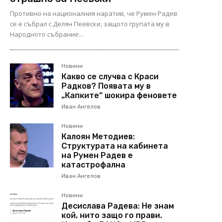
Противно на националния наратив, че Румен Радев
се е събрал с Делян Пеевски, защото групата му в
Народното събрание...
Новини
Какво се случва с Краси
Радков? Появата му в
„Капките“ шокира феновете
Иван Ангелов
Новини
Калоян Методиев:
Структурата на кабинета
на Румен Радев е
катастрофална
Иван Ангелов
Новини
Десислава Радева: Не знам
кой, нито защо го прави.