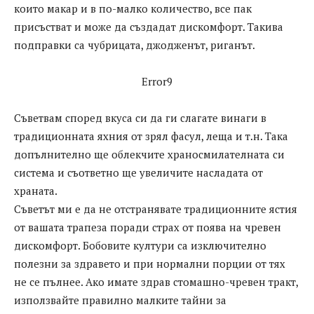
които макар и в по-малко количество, все пак
присъстват и може да създадат дискомфорт. Такива
подправки са чубрицата, джодженът, риганът.
Error9
Съветвам според вкуса си да ги слагате винаги в
традиционната яхния от зрял фасул, леща и т.н. Така
допълнително ще облекчите храносмилателната си
система и съответно ще увеличите насладата от
храната.
Съветът ми е да не отстранявате традиционните ястия
от вашата трапеза поради страх от поява на чревен
дискомфорт. Бобовите култури са изключително
полезни за здравето и при нормални порции от тях
не се пълнее. Ако имате здрав стомашно-чревен тракт,
използвайте правилно малките тайни за