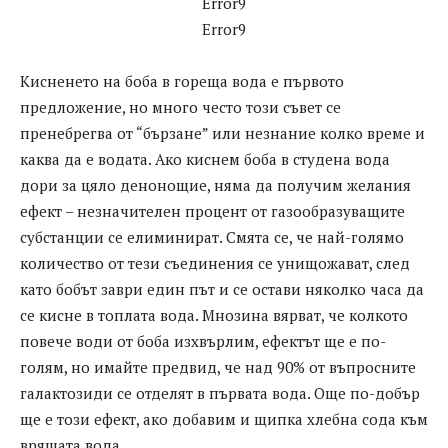
Error9
Error9
Кисненето на боба в гореща вода е първото
предложение, но много често този съвет се
пренебрегва от “бързане” или незнание колко време и
каква да е водата. Ако киснем боба в студена вода
дори за цяло денонощие, няма да получим желания
ефект – незначителен процент от газообразуващите
субстанции се елиминират. Смята се, че най-голямо
количество от тези съединения се унищожават, след
като бобът заври един път и се остави няколко часа да
се кисне в топлата вода. Мнозина вярват, че колкото
повече води от боба изхвърлим, ефектът ще е по-
голям, но имайте предвид, че над 90% от въпросните
галактозиди се отделят в първата вода. Още по-добър
ще е този ефект, ако добавим и щипка хлебна сода към
врящата вода.