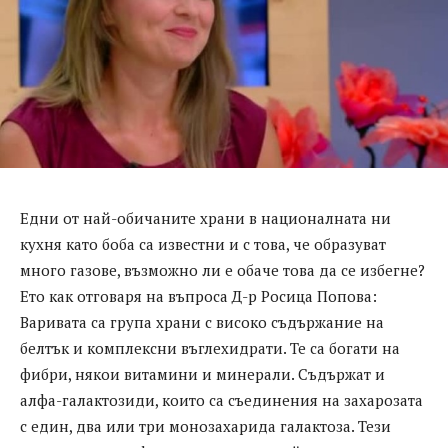
Едни от най-обичаните храни в националната ни
кухня като боба са известни и с това, че образуват
много газове, възможно ли е обаче това да се избегне?
Ето как отговаря на въпроса Д-р Росица Попова:
Варивата са група храни с високо съдържание на
белтък и комплексни въглехидрати. Те са богати на
фибри, някои витамини и минерали. Съдържат и
алфа-галактозиди, които са съединения на захарозата
с един, два или три монозахарида галактоза. Тези