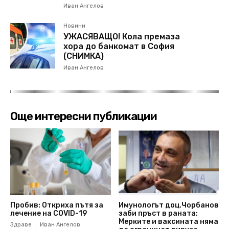
Иван Ангелов
Новини
УЖАСЯВАЩО! Кола премаза
хора до банкомат в София
(СНИМКА)
Иван Ангелов
Още интересни публикации
Пробив: Откриха пътя за
Имунологът доц.Чорбанов
лечение на COVID-19
заби пръст в раната:
Мерките и ваксината няма
Здраве
Иван Ангелов