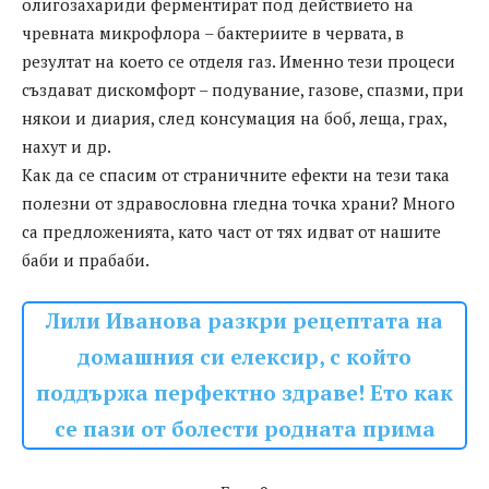
олигозахариди ферментират под действието на
чревната микрофлора – бактериите в червата, в
резултат на което се отделя газ. Именно тези процеси
създават дискомфорт – подувание, газове, спазми, при
някои и диария, след консумация на боб, леща, грах,
нахут и др.
Как да се спасим от страничните ефекти на тези така
полезни от здравословна гледна точка храни? Много
са предложенията, като част от тях идват от нашите
баби и прабаби.
Лили Иванова разкри рецептата на
домашния си елексир, с който
поддържа перфектно здраве! Ето как
се пази от болести родната прима