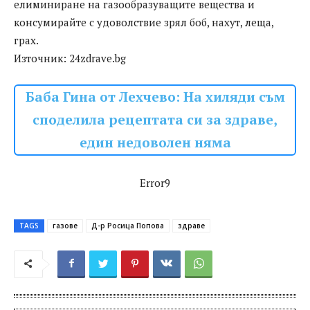
елиминиране на газообразуващите вещества и
консумирайте с удоволствие зрял боб, нахут, леща,
грах.
Източник: 24zdrave.bg
Баба Гина от Лехчево: На хиляди съм
споделила рецептата си за здраве,
един недоволен няма
Error9
TAGS
газове
Д-р Росица Попова
здраве