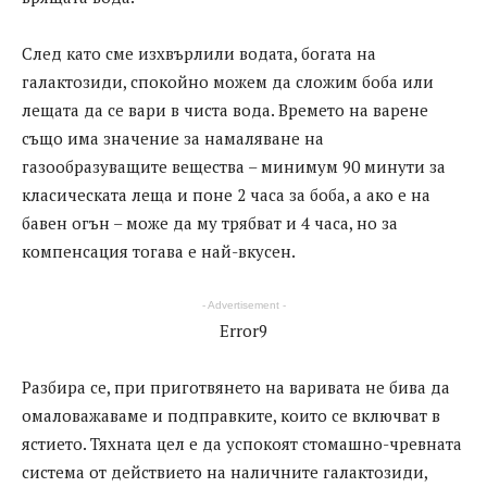
След като сме изхвърлили водата, богата на
галактозиди, спокойно можем да сложим боба или
лещата да се вари в чиста вода. Времето на варене
също има значение за намаляване на
газообразуващите вещества – минимум 90 минути за
класическата леща и поне 2 часа за боба, а ако е на
бавен огън – може да му трябват и 4 часа, но за
компенсация тогава е най-вкусен.
- Advertisement -
Error9
Разбира се, при приготвянето на варивата не бива да
омаловажаваме и подправките, които се включват в
ястието. Тяхната цел е да успокоят стомашно-чревната
система от действието на наличните галактозиди,