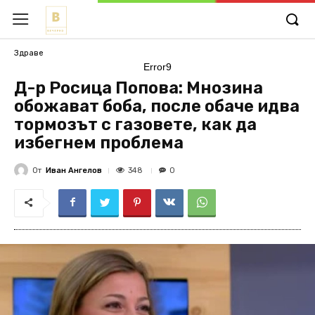
Здраве
Error9
Д-р Росица Попова: Мнозина
обожават боба, после обаче идва
тормозът с газовете, как да
избегнем проблема
От
Иван Ангелов
348
0