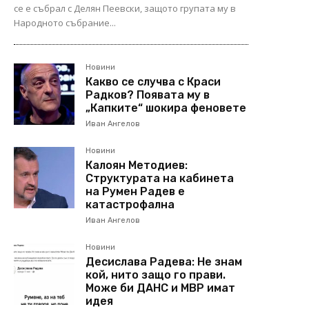
се е събрал с Делян Пеевски, защото групата му в
Народното събрание...
Новини
Какво се случва с Краси
Радков? Появата му в
„Капките“ шокира феновете
Иван Ангелов
Новини
Калоян Методиев:
Структурата на кабинета
на Румен Радев е
катастрофална
Иван Ангелов
Новини
Десислава Радева: Не знам
кой, нито защо го прави.
Може би ДАНС и МВР имат
идея