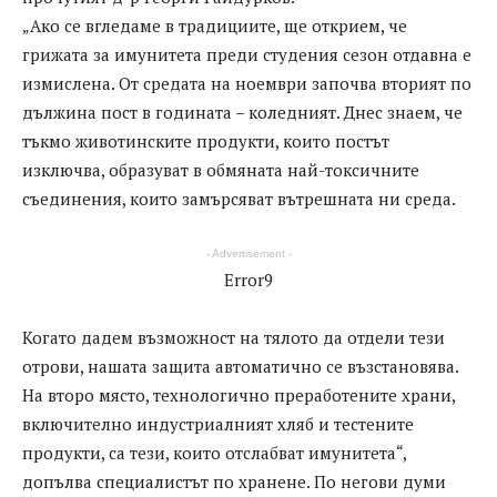
„Ако се вгледаме в традициите, ще открием, че
грижата за имунитета преди студения сезон отдавна е
измислена. От средата на ноември започва вторият по
дължина пост в годината – коледният. Днес знаем, че
тъкмо животинските продукти, които постът
изключва, образуват в обмяната най-токсичните
съединения, които замърсяват вътрешната ни среда.
- Advertisement -
Error9
Когато дадем възможност на тялото да отдели тези
отрови, нашата защита автоматично се възстановява.
На второ място, технологично преработените храни,
включително индустриалният хляб и тестените
продукти, са тези, които отслабват имунитета“,
допълва специалистът по хранене. По негови думи