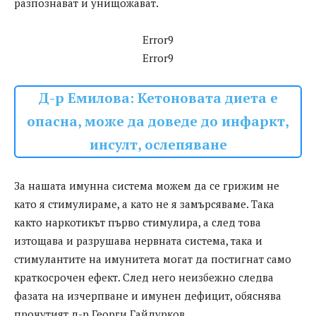
разпознават и унищожават.
Error9
Error9
Д-р Емилова: Кетоновата диета е
опасна, може да доведе до инфаркт,
инсулт, ослепяване
За нашата имунна система можем да се грижим не
като я стимулираме, а като не я замърсяваме. Така
както наркотикът първо стимулира, а след това
изтощава и разрушава нервната система, така и
стимулантите на имунитета могат да постигнат само
краткосрочен ефект. След него неизбежно следва
фазата на изчерпване и имунен дефицит, обяснява
прочутият д-р Георги Гайдурков.