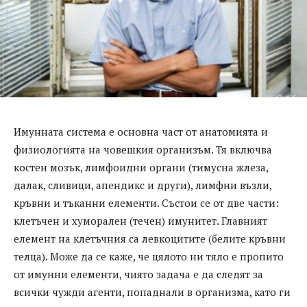
Имунната система е основна част от анатомията и
физиологията на човешкия организъм. Тя включва
костен мозък, лимфоидни органи (тимусна жлеза,
далак, сливици, апендикс и други), лимфни възли,
кръвни и тъканни елементи. Състои се от две части:
клетъчен и хуморален (течен) имунитет. Главният
елемент на клетъчния са левкоцитите (белите кръвни
телца). Може да се каже, че цялото ни тяло е пропито
от имунни елементи, чиято задача е да следят за
всички чужди агенти, попаднали в организма, като ги