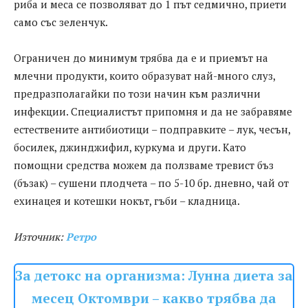
риба и меса се позволяват до 1 път седмично, приети
само със зеленчук.
Ограничен до минимум трябва да е и приемът на
млечни продукти, които образуват най-много слуз,
предразполагайки по този начин към различни
инфекции. Специалистът припомня и да не забравяме
естествените антибиотици – подправките – лук, чесън,
босилек, джинджифил, куркума и други. Като
помощни средства можем да ползваме тревист бъз
(бъзак) – сушени плодчета – по 5-10 бр. дневно, чай от
ехинацея и котешки нокът, гъби – кладница.
Източник:
Ретро
За детокс на организма: Лунна диета за
месец Октомври – какво трябва да