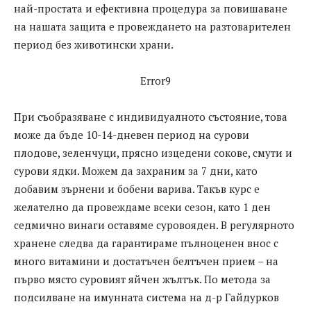
най-простата и ефективна процедура за повишаване
на нашата защита е провеждането на разтоварителен
период без животински храни.
Error9
При съобразяване с индивидуалното състояние, това
може да бъде 10-14-дневен период на сурови
плодове, зеленчуци, прясно изцедени сокове, смути и
сурови ядки. Можем да захраним за 7 дни, като
добавим зърнени и бобени варива. Такъв курс е
желателно да провеждаме всеки сезон, като 1 ден
седмично винаги оставяме суровояден. В регулярното
хранене следва да гарантираме пълноценен внос с
много витамини и достатъчен белтъчен прием – на
първо място суровият яйчен жълтък. По метода за
подсилване на имунната система на д-р Гайдурков