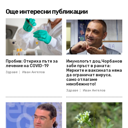
Още интересни публикации
Пробив: Откриха пътя за
Имунологът доц.Чорбанов
лечение на COVID-19
заби пръст в раната:
Мерките и ваксината няма
Здраве
Иван Ангелов
да ограничат вируса,
само отлагаме
неизбежното!
Здраве
Иван Ангелов