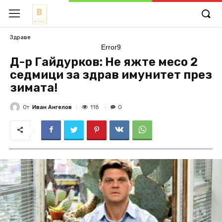
Здраве
Error9
Д-р Гайдурков: Не яжте месо 2
седмици за здрав имунитет през
зимата!
От
Иван Ангелов
118
0