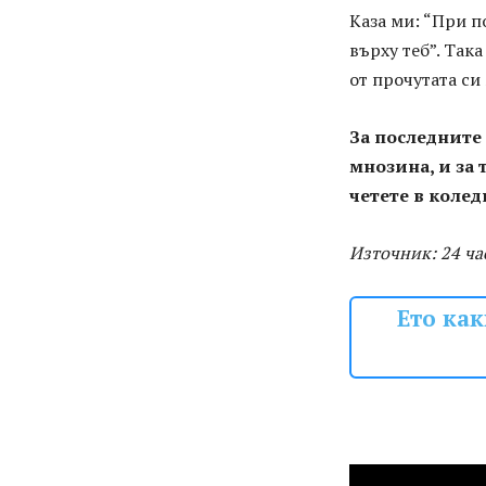
Каза ми: “При п
върху теб”. Така
от прочутата си
За последните
мнозина, и за 
четете в колед
Източник: 24 ча
Ето как