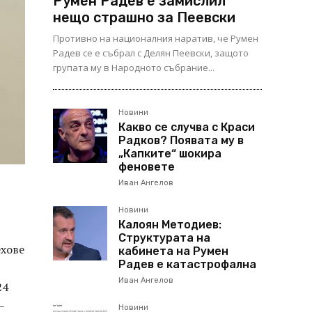
Румен Радев е замислил
нещо страшно за Пеевски
Противно на националния наратив, че Румен
Радев се е събрал с Делян Пеевски, защото
групата му в Народното събрание...
Новини
Какво се случва с Краси
Радков? Появата му в
„Капките“ шокира
феновете
Иван Ангелов
Новини
Калоян Методиев:
Структурата на
ехове
кабинета на Румен
Радев е катастрофална
Иван Ангелов
24
–
Новини