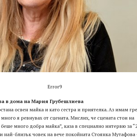
Error9
ува в дома на Мария Грубешлиева
остана освен майка и като сестра и приятелка. Аз имам гр
 много я ревнувах от сцената. Мислих, че сцената стои на
 беше много добра майка”, каза в специално интервю за “
и най-близък човек на вече покойната Стоянка Мутафова 