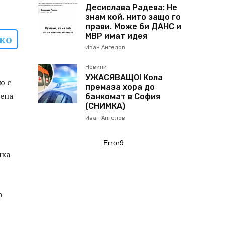
Десислава Радева: Не
знам кой, нито защо го
прави. Може би ДАНС и
МВР имат идея
чко
Иван Ангелов
Новини
УЖАСЯВАЩО! Кола
ю с
премаза хора до
мена
банкомат в София
(СНИМКА)
Иван Ангелов
Error9
мка
о