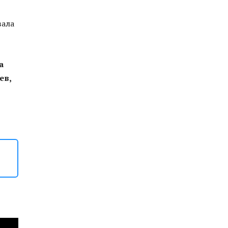
вала
а
ев,