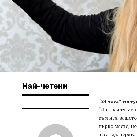
Най-четени
“24 часа” гост
“До края тя ми 
към нея, защото
първо място, но
часа” дъщерята 