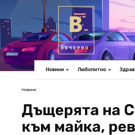
Новини
Любопитно
Здрав
Новини
Дъщерята на С
към майка, рев