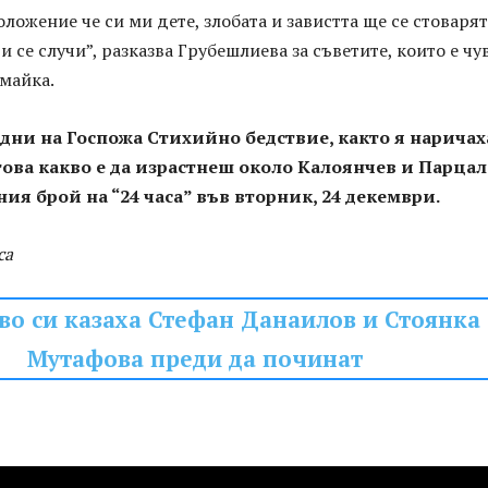
оложение че си ми дете, злобата и завистта ще се стоварят
 и се случи”, разказва Грубешлиева за съветите, които е чу
 майка.
 дни на Госпожа Стихийно бедствие, както я наричах
това какво е да израстнеш около Калоянчев и Парцал
ния брой на “24 часа” във вторник, 24 декември.
са
во си казаха Стефан Данаилов и Стоянка
Мутафова преди да починат