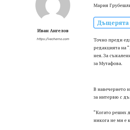
Мария Грубешл
Дъщерята 
Иван Ангелов
Точно преди едн
https://vecherno.com
редакцията на “
нея. За съжален
за Мутафова.
В навечерието н
за интервю с дъ
“Когато реших д
никога не ми е к