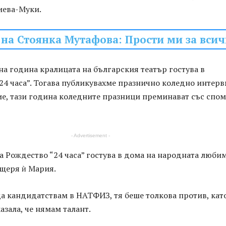
иева-Муки.
на Стоянка Мутафова: Прости ми за вси
а година кралицата на българския театър гостува в
24 часа”. Тогава публикувахме празнично коледно интерв
ие, тази година коледните празници преминават със спо
- Advertisement -
а Рождество “24 часа” гостува в дома на народната люби
щеря ѝ Мария.
а кандидатствам в НАТФИЗ, тя беше толкова против, кат
азала, че нямам талант.