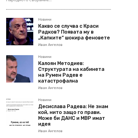
Новини
Какво се случва с Краси
Радков? Появата му в
„Капките“ шокира феновете
Иван Ангелов
Новини
Калоян Методиев:
Структурата на кабинета
на Румен Радев е
катастрофална
Иван Ангелов
Новини
Десислава Радева: Не знам
кой, нито защо го прави.
Може би ДАНС и МВР имат
идея
Иван Ангелов