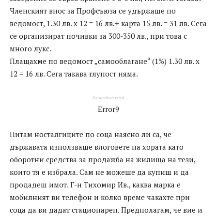
Членският внос за Профсъюза се удържаше по
ведомост, 1.30 лв. х 12 = 16 лв.+ карта 15 лв. = 31 лв. Сега
се организират почивки за 300-350 лв., при това с
много лукс.
Плащахме по ведомост „самооблагане“ (1%) 1.30 лв. х
12 = 16 лв. Сега такава глупост няма.
- Advertisement -
Error9
Питам носталгиците по соца наясно ли са, че
държавата използваше влоговете на хората като
оборотни средства за продажба на жилища на тези,
които тя е избрала. Сам не можеше да купиш и да
продадеш имот. Г-н Тихомир Ив., каква марка е
мобилният ви телефон и колко време чакахте при
соца да ви дадат стационарен. Предполагам, че вие и