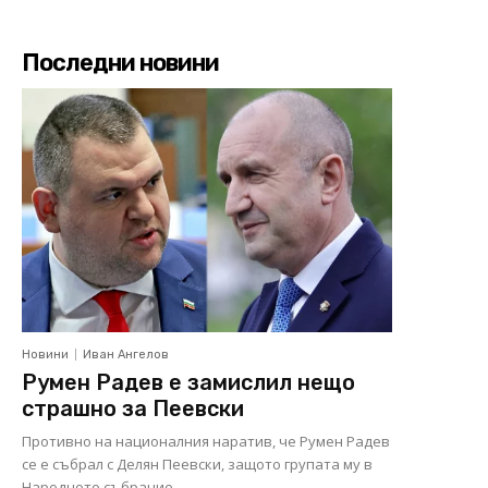
Последни новини
Новини
Иван Ангелов
Румен Радев е замислил нещо
страшно за Пеевски
Противно на националния наратив, че Румен Радев
се е събрал с Делян Пеевски, защото групата му в
Народното събрание...