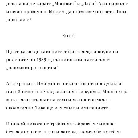
децата ви не карате „Москвич“ и „Лада“. Автопаркът е
изцяло променен. Можем да пътуваме по света. Това
лошо ли е?
Error9
Що се касае до гамените, това са деца и внуци на
родените до 1989 г., възпитавани в атеизъм и
„павликморозовщина“.
А за храните. Има много некачествени продукти и
никой никого не задължава да ги купува. Много хора
могат да се върнат на село и да произвеждат
екологично. Така ще изчезнат и имитациите.
И никой никога не трябва да забравя, че имаше
безследно изчезнали и лагери, в които бе погубен