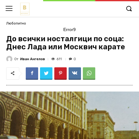
Любопитно
Error9
До всички носталгици по соца:
Днес Лада или Москвич карате
От
Иван Ангелов
611
0