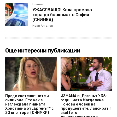
Новини
УЖАСЯВАЩО! Кола премаза
хора до банкомат в София
(СНИМКА)
Иван Ангелов
Още интересни публикации
Преди екстеншъните и
ИЗМАМА в „Ергенът“: 36-
силикона: Ето как е
годишната Магдалена
изглеждала пияната
Томова е човек на
Християна от „Ергенът“ с
продуцентите, лансират я
20 кг отгоре! (СНИМКИ)
яко! (ето
доказателството –