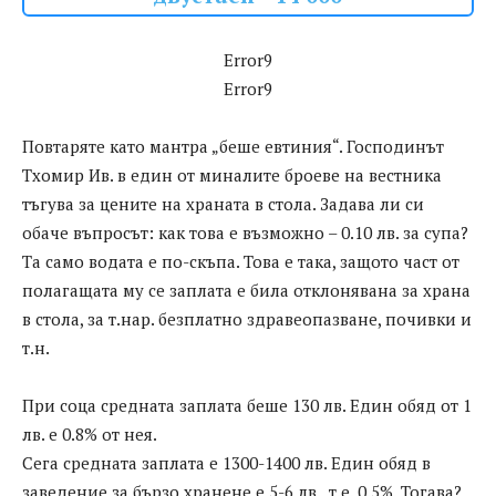
Error9
Error9
Повтаряте като мантра „беше евтиния“. Господинът
Тхомир Ив. в един от миналите броеве на вестника
тъгува за цените на храната в стола. Задава ли си
обаче въпросът: как това е възможно – 0.10 лв. за супа?
Та само водата е по-скъпа. Това е така, защото част от
полагащата му се заплата е била отклонявана за храна
в стола, за т.нар. безплатно здравеопазване, почивки и
т.н.
При соца средната заплата беше 130 лв. Един обяд от 1
лв. е 0.8% от нея.
Сега средната заплата е 1300-1400 лв. Един обяд в
заведение за бързо хранене е 5-6 лв., т.е. 0.5%. Тогава?