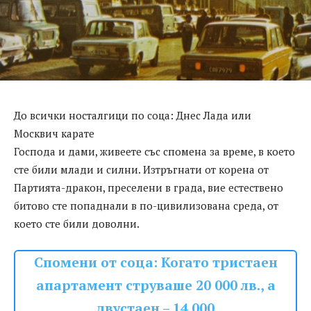
До всички носталгици по соца: Днес Лада или
Москвич карате
Господа и дами, живеете със спомена за време, в което
сте били млади и силни. Изтръгнати от корена от
Партията-дракон, преселени в града, вие естествено
битово сте попаднали в по-цивилизована среда, от
което сте били доволни.
Спомени от соца: Когато тристаен
апартамент струваше 20 000 лв., а
двустаен – 14 000