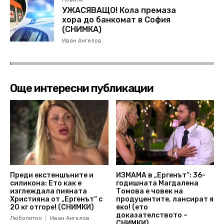
УЖАСЯВАЩО! Кола премаза
хора до банкомат в София
(СНИМКА)
Иван Ангелов
Още интересни публикации
Преди екстеншъните и
ИЗМАМА в „Ергенът“: 36-
силикона: Ето как е
годишната Магдалена
изглеждала пияната
Томова е човек на
Християна от „Ергенът“ с
продуцентите, лансират я
20 кг отгоре! (СНИМКИ)
яко! (ето
доказателството –
Любопитно
Иван Ангелов
СНИМКИ)