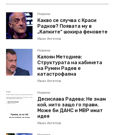
Новини
Какво се случва с Краси
Радков? Появата му в
„Капките“ шокира феновете
Иван Ангелов
Новини
Калоян Методиев:
Структурата на кабинета
на Румен Радев е
катастрофална
Иван Ангелов
Новини
Десислава Радева: Не знам
кой, нито защо го прави.
Може би ДАНС и МВР имат
идея
Иван Ангелов
Новини