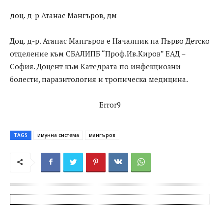
доц. д-р Атанас Мангъров, дм
Доц. д-р. Атанас Мангъров е Началник на Първо Детско
отделение към СБАЛИПБ “Проф.Ив.Киров” ЕАД –
София. Доцент към Катедрата по инфекциозни
болести, паразитология и тропическа медицина.
Error9
TAGS
имунна система
мангъров