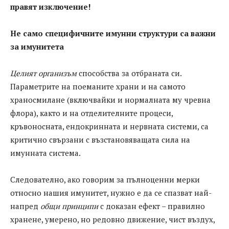
прaвят изключение!
Не само специфичните имунни структури са важни
за имунитета
Целият организъм
способства за отбраната си.
Параметрите на поеманите храни и на самото
храносмилане (включвайки и нормалната му чревна
флора), както и на отделителните процеси,
кръвоносната, ендокринната и нервната системи, са
критично свързани с възстановяващата сила на
имунната система.
Следователно, ако говорим за пълноценни мерки
относно нашия имунитет, нужно е да се спазват най-
напред
общи принципи
с доказан ефект – правилно
хранене, умерено, но редовно движение, чист въздух,