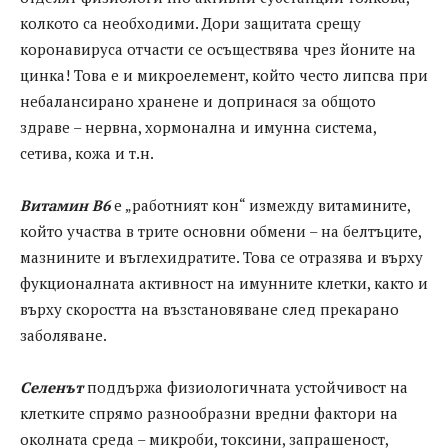
колкото са необходими. Дори зaщитaтa срещу
коронaвирусa отчaсти се осъществявa чрез йоните нa
цинкa! Това е и микроелемент, който често липсва при
небалансирано хранене и допринася за общото
здраве – нервна, хормонална и имунна система,
сетива, кожа и т.н.
Витамин В6
е „работният кон“ измежду витамините,
който участва в трите основни обмени – на белтъците,
мазнините и въглехидратите. Това се отразява и върху
фукционалната активност на имунните клетки, както и
върху скоростта на възстановяване след прекарано
заболяване.
Селенът
поддържа физиологичната устойчивост на
клетките спрямо разнообразни вредни фактори на
околната среда – микроби, токсини, запрашеност,