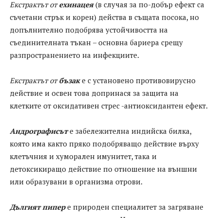
Екстрактът от
ехинацея
(в случая за по-добър ефект са
съчетани стрък и корен) действа в същата посока, но
допълнително подобрява устойчивостта на
съединителната тъкан – основна бариера срещу
разпространението на инфекциите.
Екстрактът от
бъзак
е с установено противовирусно
действие и освен това допринася за защита на
клетките от оксидативен стрес -антиоксидантен ефект.
Андрографисът
е забележителна индийска билка,
която има както пряко подобряващо действие върху
клетъчния и хуморален имунитет, така и
детоксикиращо действие по отношение на външни
или образувани в организма отрови.
Дългият пипер
е природен специалитет за загряване