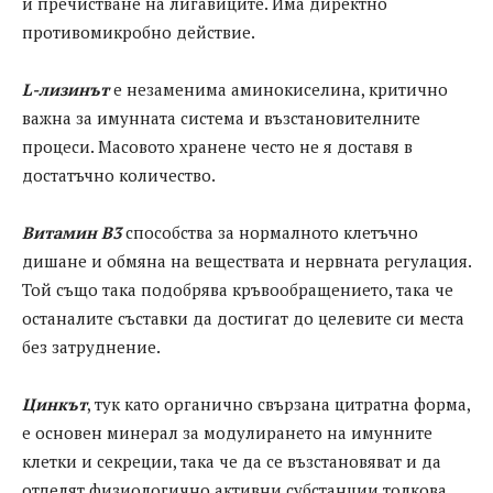
и пречистване на лигавиците. Има директно
противомикробно действие.
L-лизинът
е незаменима аминокиселина, критично
важна за имунната система и възстановителните
процеси. Масовото хранене често не я доставя в
достатъчно количество.
Витамин B3
способства за нормалното клетъчно
дишане и обмяна на веществата и нервната регулация.
Той също така подобрява кръвообращението, така че
останалите съставки да достигат до целевите си места
без затруднение.
Цинкът
, тук като органично свързана цитратна форма,
е основен минерал за модулирането на имунните
клетки и секреции, така че да се възстановяват и да
отделят физиологично активни субстанции толкова,