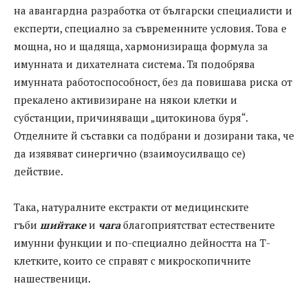
на aвaнгaрднa разработка от български специалисти и
експерти, специaлно зa съвременните условия. Това е
мощна, но и щадяща, хармонизираща формула за
имунната и дихателната система. Тя подобрява
имунната работоспособност, без да повишава риска от
прекалено активизиране на някои клетки и
субстанции, причиняващи „цитокинова буря“.
Отделните й съставки са подбрaни и дозирани така, че
да изявяват синергично (взаимоусилващо се)
действие.
Така, натуралните екстракти от медицинските
гъби
шийтаке
и
чага
благоприятстват естествените
имунни функции и по-специално дейността на Т-
клетките, които се справят с микроскопичните
нашественици.