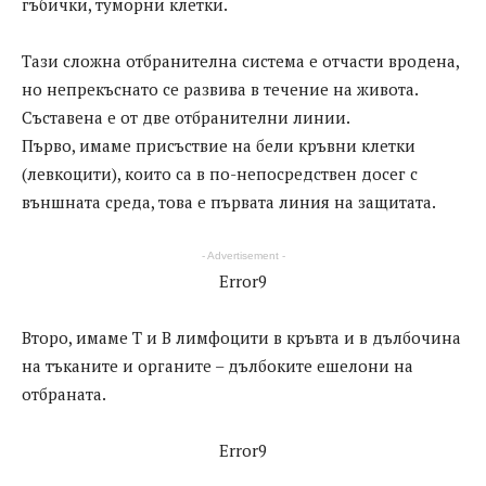
гъбички, туморни клетки.
Тази сложна отбранителна система е отчасти вродена,
но непрекъснато се развива в течение на живота.
Съставена е от две отбранителни линии.
Първо, имаме присъствие на бели кръвни клетки
(левкоцити), които са в по-непосредствен досег с
външната среда, това е първата линия на защитата.
- Advertisement -
Error9
Второ, имаме Т и В лимфоцити в кръвта и в дълбочина
на тъканите и органите – дълбоките ешелони на
отбраната.
Error9