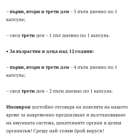
– първи, втори и трети ден
– 3 пъти дневно по 1
капсула;
– след
трети
ден – 1 път дневно по 1 капсула.
• За възрастни и деца над 12 години:
– първи, втори и трети ден
– 4 пъти дневно по 1
капсула;
– след
трети
ден – 2 пъти дневно по 1 капсула.
Иновирон
достойно отговаря на повелята на нашето
време за навременно предпазване и възстановяване
на имунната система, дихателните органи и целия
организъм! Срещу най-голям брой вируси!