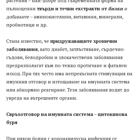
растения – най-добре под съвременната форма на
пълноценни
твърди и течни екстракти от
билки
и
добавките
– аминокиселини, витамини, минерали,
пробиотици и др.
Стана известно, че
придружаващите хронични
заболявания
, като диабет, затлъстяване, сърдечно-
съдови, белодробни и злокачествени заболявания
предразполагат към по-тежко протичане и фатален
изход. При тях често има непрекъсната стимулация на
имунния отговор и изтощаване на имунната система
или абнормно реагиране. Тези заболявания водят до
увреда на вътрешните органи.
Свръхотговор на имунната система – цитокинова
буря
При някои болни с коронавирусна инфекция се