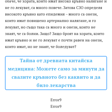
обаче, че хората, които имат високо кръвно налягане и
не го лекуват, са много повече. Затова СЗО определя
високото кръвно като епидемия – много са онези,
които имат повишено артериално налягане, и го
лекуват, но също така са много и онези, които не
знаят, че са болни. Защо? Защо броят на хората, които
имат кръвно и не го лекуват е почти равен на онези,
които имат, но не знаят, че боледуват?
Тайна от древната китайска
медицина: Можете само за минути да
свалите кръвното без каквито и да
било лекарства
Error9
Error9