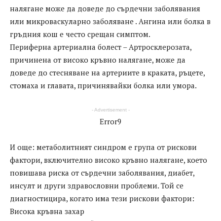
налягане може да доведе до сърдечни заболявания
или микроваскуларно заболяване . Ангина или болка в
гръдния кош е често срещан симптом.
Периферна артериална болест – Артросклерозата,
причинена от високо кръвно налягане, може да
доведе до стесняване на артериите в краката, ръцете,
стомаха и главата, причинявайки болка или умора.
- Advertisement -
Error9
И още: метаболитният синдром е група от рискови
фактори, включително високо кръвно налягане, което
повишава риска от сърдечни заболявания, диабет,
инсулт и други здравословни проблеми. Той се
диагностицира, когато има тези рискови фактори:
Висока кръвна захар