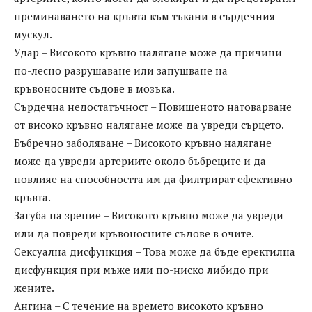
преминаването на кръвта към тъкани в сърдечния
мускул.
Удар – Високото кръвно налягане може да причини
по-лесно разрушаване или запушване на
кръвоносните съдове в мозъка.
Сърдечна недостатъчност – Повишеното натоварване
от високо кръвно налягане може да увреди сърцето.
Бъбречно заболяване – Високото кръвно налягане
може да увреди артериите около бъбреците и да
повлияе на способността им да филтрират ефективно
кръвта.
Загуба на зрение – Високото кръвно може да увреди
или да повреди кръвоносните съдове в очите.
Сексуална дисфункция – Това може да бъде еректилна
дисфункция при мъже или по-ниско либидо при
жените.
Ангина – С течение на времето високото кръвно