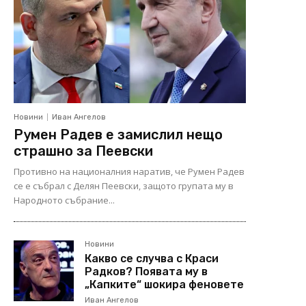
Новини
Иван Ангелов
Румен Радев е замислил нещо
страшно за Пеевски
Противно на националния наратив, че Румен Радев
се е събрал с Делян Пеевски, защото групата му в
Народното събрание...
Новини
Какво се случва с Краси
Радков? Появата му в
„Капките“ шокира феновете
Иван Ангелов