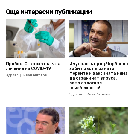
Още интересни публикации
Пробив: Откриха пътя за
Имунологът доц.Чорбанов
лечение на COVID-19
заби пръст в раната:
Мерките и ваксината няма
Здраве
Иван Ангелов
да ограничат вируса,
само отлагаме
неизбежното!
Здраве
Иван Ангелов