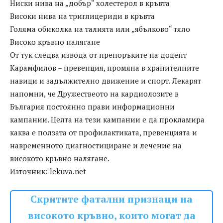
Ниски нива на „добър“ холестерол в кръвта
Високи нива на триглицериди в кръвта
Голяма обиколка на талията или „ябълково“ тяло
Високо кръвно налягане
От тук следва извода от препоръките на доцент
Карамфилов – превенция, промяна в хранителните
навици и задължително движение и спорт. Лекарят
напомни, че Дружествеото на кардиолозите в
България постоянно прави информационни
кампании. Целта на тези кампании е да прокламира
каква е ползата от профилактиката, превенцията и
навременното диагностициране и лечение на
високото кръвно налягане.
Източник: lekuva.net
Скритите фатални признаци на
високото кръвно, които могат да