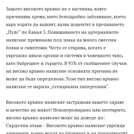
Защото високото кръвно не е настинка, която
причинява хрема, нито белодробно заболяване, което
кара хората да кашлят, казва доцентът в предаването
„Пулс“ по Канал 3. Повишаването на артериалното
налягане преминава под знака на много смесени
болки и симптоми. Често се открива, когато е
увредило някои органи и системи в човешкото тяло,
като бъбреците и сърцето. В 95% от съобщените случаи
на високо кръвно налягане основната причина не
може да бъде определена. Този тип високо кръвно
налягане се нарича „есенциална хипертония“.
Високото кръвно налягане застрашава вашето здраве
и качество на живот! Неконтролирано или неоткрито,
високо кръвно налягане може да доведе до:
Сърдечни атаки – Високото кръвно налягане уврежда
артериите, които могат да блокират и да предотвратят