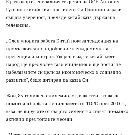
В разговор с генералния секретар на ООН Антониу
Гутериш китайският президент Си Цзинпин изрази
същата увереност, предаде китайската държавна
телевизия.
,,След упорита работа Китай показа тенденция на
продължително подобрение в епидемичната
превенция и контрол. Уверен съм, че китайският
народ ще преодолее тази епидемия и ще постигне
набелязаните си цели за икономическо и социално
развитие“, беше цитиран да казва Си.
Жон, 83-годишен епидемиолог, известен с това, че
помогна в борбата с епидемията от ТОРС през 2003 г.,
каза, че вирусите от същото семейство стават по-малко
активни през топлите месеци.
,,Моята преценка за юни се основава на сценарии, в