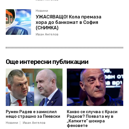
Новини
УЖАСЯВАЩО! Кола премаза
хора до банкомат в София
(СНИМКА)
Иван Ангелов
Още интересни публикации
Румен Радев е замислил
Какво се случва с Краси
нещо страшно за Пеевски
Радков? Появата му в
„Капките“ шокира
Новини
Иван Ангелов
феновете