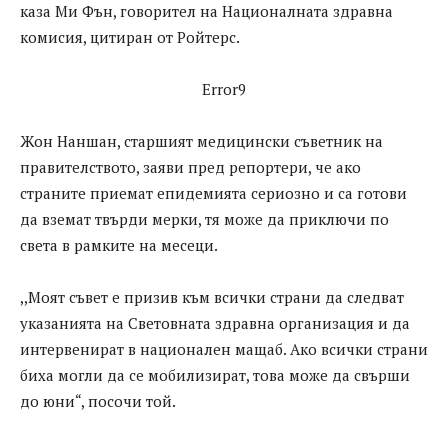
каза Ми Фън, говорител на Националната здравна
комисия, цитиран от Ройтерс.
Error9
Жон Наншан, старшият медицински съветник на
правителството, заяви пред репортери, че ако
страните приемат епидемията сериозно и са готови
да вземат твърди мерки, тя може да приключи по
света в рамките на месеци.
,,Моят съвет е призив към всички страни да следват
указанията на Световната здравна организация и да
интервенират в национален мащаб. Ако всички страни
биха могли да се мобилизират, това може да свърши
до юни“, посочи той.