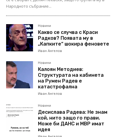
Народното събрание...
Новини
Какво се случва с Краси
Радков? Появата му в
„Капките“ шокира феновете
Иван Ангелов
Новини
Калоян Методиев:
Структурата на кабинета
на Румен Радев е
катастрофална
Иван Ангелов
Новини
Десислава Радева: Не знам
кой, нито защо го прави.
Може би ДАНС и МВР имат
идея
Иван Ангелов