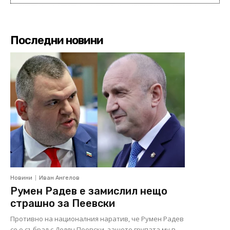
Последни новини
Новини
Иван Ангелов
Румен Радев е замислил нещо
страшно за Пеевски
Противно на националния наратив, че Румен Радев
се е събрал с Делян Пеевски, защото групата му в