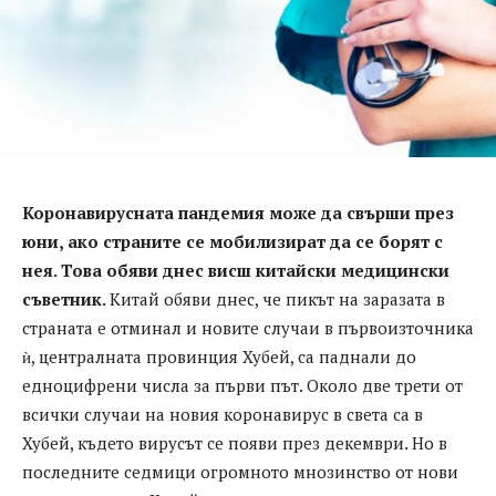
Коронавирусната пандемия може да свърши през
юни, ако страните се мобилизират да се борят с
нея. Това обяви днес висш китайски медицински
съветник.
Китай обяви днес, че пикът на заразата в
страната е отминал и новите случаи в първоизточника
ѝ, централната провинция Хубей, са паднали до
едноцифрени числа за първи път. Около две трети от
всички случаи на новия коронавирус в света са в
Хубей, където вирусът се появи през декември. Но в
последните седмици огромното мнозинство от нови