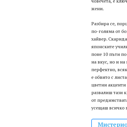
човечета, е клю
жени.
Разбира се, пор
по-голяма от бо
хайвер. Скарида
японските учили
поне 10 пъти по
на вкус, но и н
перфектно, всяк
е обвито с лист
цветни акценти 
развалиш тази к
от предимствата
усещаш всичко п
Мистерио