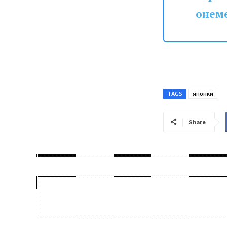
онеме
TAGS
японки
Share