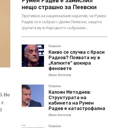
Румен Радев е замислил
нещо страшно за Пеевски
Противно на националния наратив, че Румен
Радев се е събрал с Делян Пеевски, защото
групата му в Народното събрание...
Новини
Какво се случва с Краси
Радков? Появата му в
„Капките“ шокира
феновете
Иван Ангелов
Новини
Калоян Методиев:
б. Но
Структурата на
 с
кабинета на Румен
Радев е катастрофална
?
Иван Ангелов
Новини