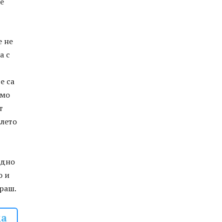
е
е не
а с
е са
амо
т
илето
едно
о и
раш.
да