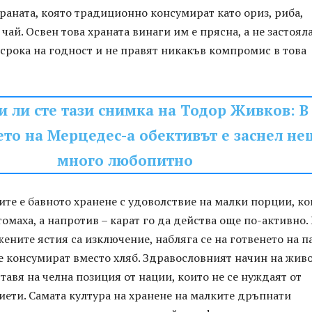
раната, която традиционно консумират като ориз, риба,
чай. Освен това храната винаги им е прясна, а не застояла
срока на годност и не правят никакъв компромис в това
 ли сте тази снимка на Тодор Живков: В
то на Мерцедес-а обективът е заснел не
много любопитно
ите е бавното хранене с удоволствие на малки порции, ко
томаха, а напротив – карат го да действа още по-активно.
ните ястия са изключение, набляга се на готвенето на п
те консумират вместо хляб. Здравословният начин на живо
тавя на челна позиция от нации, които не се нуждаят от
ети. Самата култура на хранене на малките дръпнати