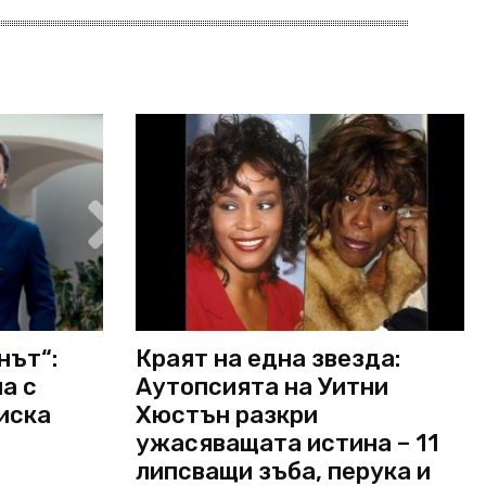
нът“:
Краят на една звезда:
а с
Аутопсията на Уитни
 иска
Хюстън разкри
ужасяващата истина – 11
липсващи зъба, перука и