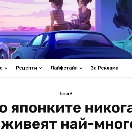
е
Рецепти
Лайфстайл
За Реклама
Error9
о японките никога
 живеят най-мног