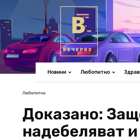
Новини
Любопитно
Здрав
Любопитно
Доказано: Защ
надебеляват и