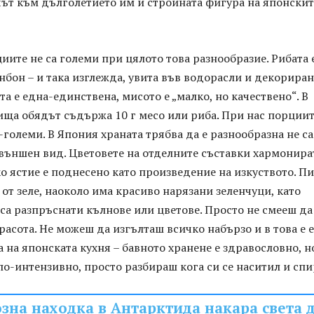
чът към дълголетието им и стройната фигура на японскит
циите не са големи при цялото това разнообразие. Рибата 
нбон – и така изглежда, увита във водорасли и деко­риран
та е една-единствена, мисото е „малко, но качествено“. В
ща обядът съдържа 10 г месо или риба. При нас порциит
-големи. В Япония храната трябва да е разнообразна не с
а външен вид. Цветовете на отделните съставки хармонира
о ястие е поднесено като произведение на изкуството. П
а от зеле, наоколо има красиво нарязани зеленчуци, като
са разпръснати кълнове или цветове. Просто не смееш да
расота. Не можеш да изгълташ всичко набързо и в това е 
 на японска­та кухня – бавното хранене е здравословно, н
о-интензивно, просто разбираш кога си се наситил и спи
зна находка в Антарктида накара света 