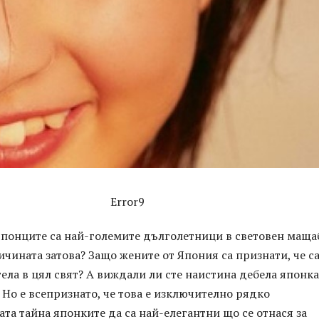
Error9
японците са най-големите дълголетници в световен маща
ичината затова? Защо жените от Япония са признати, че са
ела в цял свят? А виждали ли сте наистина дебела японка
. Но е всепризнато, че това е изключително рядко
та тайна японките да са най-елегантни що се отнася за