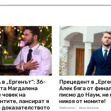
в „Ергенът“: 36-
Прецедент в „Ерге
та Магдалена
Алек бяга от финал
 човек на
писмо до Наум, не
нтите, лансират я
никоя от момите!
о доказателството
Любопитно
Иван Ангелов