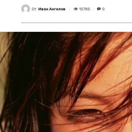
От
Иван Ангелов
15785
0