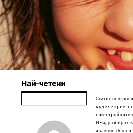
Най-четени
Статистически 
къде се крие пр
най-стройните т
Има, разбира се
явление.Основна