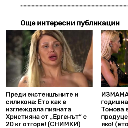
Още интересни публикации
Преди екстеншъните и
ИЗМАМА 
силикона: Ето как е
годишна
изглеждала пияната
Томова е
Християна от „Ергенът“ с
продуце
20 кг отгоре! (СНИМКИ)
яко! (ет