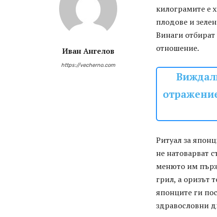
килограмите е х
плодове и зелен 
Винаги отбират 
отношение.
Иван Ангелов
https://vecherno.com
Виждали
отражение
Ритуал за японц
не натоварват с
менюто им пърже
грил, а оризът 
японците ги пос
здравословни ди