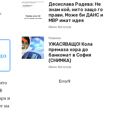
Десислава Радева: Не
знам кой, нито защо го
.
прави. Може би ДАНС и
МВР имат идея
Иван Ангелов
Новини
УЖАСЯВАЩО! Кола
премаза хора до
що
банкомат в София
(СНИМКА)
Иван Ангелов
Error9
ито
 В
ара и
т на