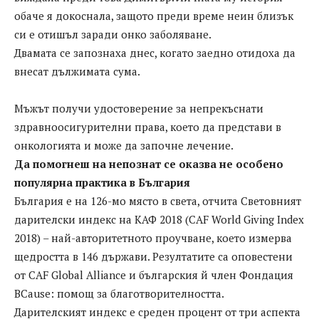
обаче я докоснала, защото преди време неин близък
си е отишъл заради онко заболяване.
Двамата се запознаха днес, когато заедно отидоха да
внесат дължимата сума.
Мъжът получи удостоверение за непрекъснати
здравноосигурителни права, което да представи в
онкологията и може да започне лечение.
Да помогнеш на непознат се оказва не особено
популярна практика в България
България е на 126-мо място в света, отчита Световният
дарителски индекс на КАФ 2018 (CAF World Giving Index
2018) – най-авторитетното проучване, което измерва
щедростта в 146 държави. Резултатите са оповестени
от CAF Global Alliance и българския й член Фондация
BCause: помощ за благотворителността.
Дарителският индекс е среден процент от три аспекта