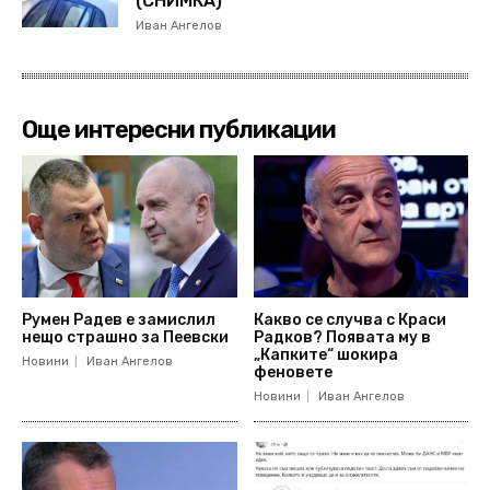
(СНИМКА)
Иван Ангелов
Още интересни публикации
Румен Радев е замислил
Какво се случва с Краси
нещо страшно за Пеевски
Радков? Появата му в
„Капките“ шокира
Новини
Иван Ангелов
феновете
Новини
Иван Ангелов