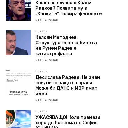
Какво се случва с Краси
Радков? Появата му в
„Капките“ шокира феновете
Иван Ангелов
Новини
Калоян Методиев:
Структурата на кабинета
на Румен Радев е
катастрофална
Иван Ангелов
Новини
Десислава Радева: Не знам
кой, нито защо го прави.
Може би ДАНС и МВР имат
идея
Иван Ангелов
Новини
УЖАСЯВАЩО! Кола премаза
хора до банкомат в София