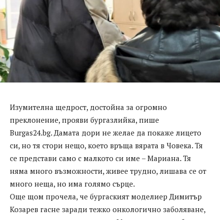
Изумителна щедрост, достойна за огромно
преклонение, прояви бургазлийка, пише
Burgas24.bg. Дамата дори не желае да покаже лицето
си, но тя стори нещо, което връща вярата в Човека. Тя
се представи само с малкото си име – Мариана. Тя
няма много възможности, живее трудно, лишава се от
много неща, но има голямо сърце.
Още щом прочела, че бургаският моделиер Димитър
Козарев гасне заради тежко онкологично заболяване,