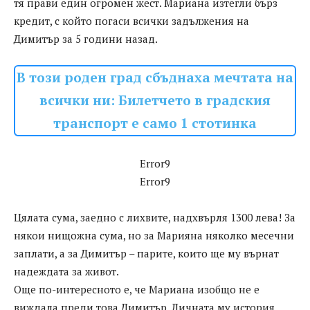
тя прави един огромен жест. Мариана изтегли бърз
кредит, с който погаси всички задължения на
Димитър за 5 години назад.
В този роден град сбъднаха мечтата на
всички ни: Билетчето в градския
транспорт е само 1 стотинка
Error9
Error9
Цялата сума, заедно с лихвите, надхвърля 1300 лева! За
някои нищожна сума, но за Марияна няколко месечни
заплати, а за Димитър – парите, които ще му върнат
надеждата за живот.
Още по-интересното е, че Мариана изобщо не е
виждала преди това Димитър. Личната му история