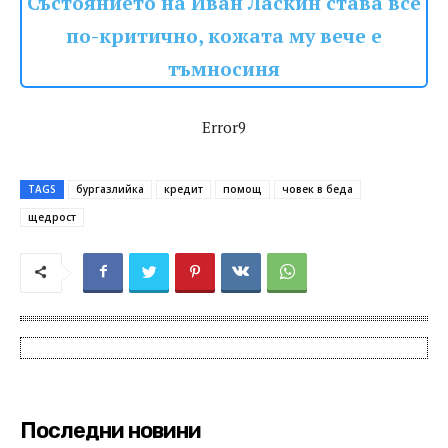
Състоянието на Иван Ласкин става все
по-критично, кожата му вече е
тъмносиня
Error9
TAGS
бургазлийка
кредит
помощ
човек в беда
щедрост
Последни новини