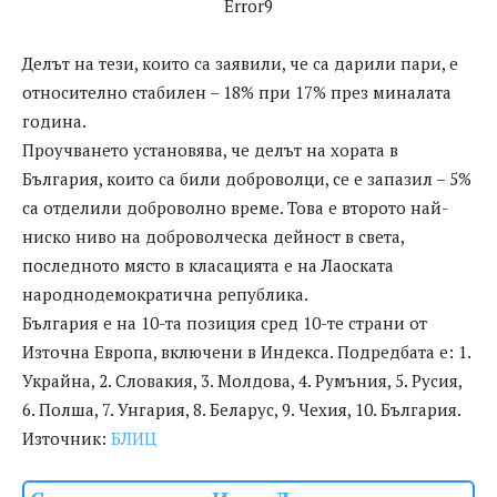
Error9
Делът на тези, които са заявили, че са дарили пари, е
относително стабилен – 18% при 17% през миналата
година.
Проучването установява, че делът на хората в
България, които са били доброволци, се е запазил – 5%
са отделили доброволно време. Това е второто най-
ниско ниво на доброволческа дейност в света,
последното място в класацията е на Лаоската
народнодемократична република.
България е на 10-та позиция сред 10-те страни от
Източна Европа, включени в Индекса. Подредбата е: 1.
Украйна, 2. Словакия, 3. Молдова, 4. Румъния, 5. Русия,
6. Полша, 7. Унгария, 8. Беларус, 9. Чехия, 10. България.
Източник:
БЛИЦ