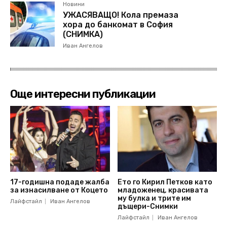
Новини
УЖАСЯВАЩО! Кола премаза
хора до банкомат в София
(СНИМКА)
Иван Ангелов
Още интересни публикации
17-годишна подаде жалба
Ето го Кирил Петков като
за изнасилване от Коцето
младоженец, красивата
му булка и трите им
Лайфстайл
Иван Ангелов
дъщери-Снимки
Лайфстайл
Иван Ангелов