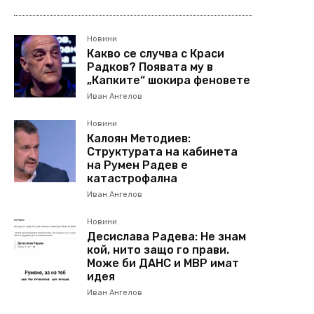
Новини
Какво се случва с Краси
Радков? Появата му в
„Капките“ шокира феновете
Иван Ангелов
Новини
Калоян Методиев:
Структурата на кабинета
на Румен Радев е
катастрофална
Иван Ангелов
Новини
Десислава Радева: Не знам
кой, нито защо го прави.
Може би ДАНС и МВР имат
идея
Иван Ангелов