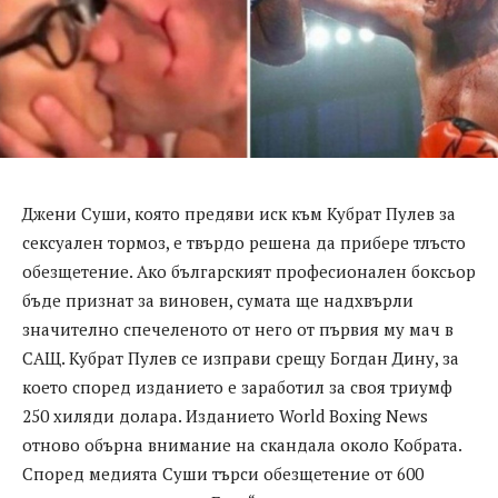
Джени Суши, която предяви иск към Кубрат Пулев за
сексуален тормоз, е твърдо решена да прибере тлъсто
обезщетение. Ако българският професионален боксьор
бъде признат за виновен, сумата ще надхвърли
значително спечеленото от него от първия му мач в
САЩ. Кубрат Пулев се изправи срещу Богдан Дину, за
което според изданието е заработил за своя триумф
250 хиляди долара. Изданието World Boxing News
отново обърна внимание на скандала около Кобрата.
Според медията Суши търси обезщетение от 600