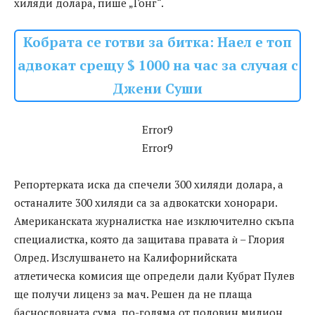
хиляди долара, пише „Гонг“.
Кобрата се готви за битка: Наел е топ
адвокат срещу $ 1000 на час за случая с
Джени Суши
Error9
Error9
Репортерката иска да спечели 300 хиляди долара, а
останалите 300 хиляди са за адвокатски хонорари.
Американската журналистка нае изключително скъпа
специалистка, която да защитава правата ѝ – Глория
Олред. Изслушването на Калифорнийската
атлетическа комисия ще определи дали Кубрат Пулев
ще получи лиценз за мач. Решен да не плаща
баснословната сума, по-голяма от половин милион