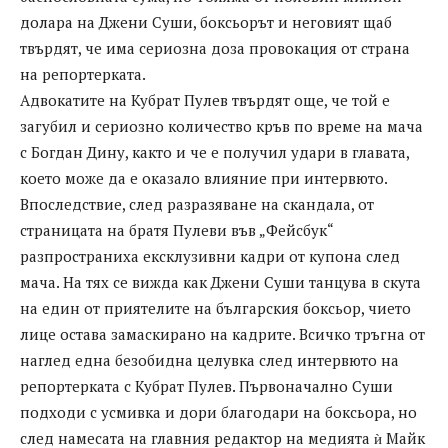
долара на Джени Суши, боксьорът и неговият щаб
твърдят, че има сериозна доза провокация от страна
на репортерката.
Адвокатите на Кубрат Пулев твърдят още, че той е
загубил и сериозно количество кръв по време на мача
с Богдан Дину, както и че е получил удари в главата,
което може да е оказало влияние при интервюто.
Впоследствие, след разразяване на скандала, от
страницата на братя Пулеви във „Фейсбук“
разпространиха ексклузивни кадри от купона след
мача. На тях се вижда как Джени Суши танцува в скута
на един от приятелите на българския боксьор, чието
лице остава замаскирано на кадрите. Всичко тръгна от
наглед една безобидна целувка след интервюто на
репортерката с Кубрат Пулев. Първоначално Суши
подходи с усмивка и дори благодари на боксьора, но
след намесата на главния редактор на медията ѝ Майк