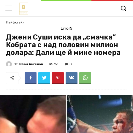
Лайфстайл
Error9
Джени Суши иска да „смачка”
Кобрата с над половин милион
долара: Дали ще й мине номера
От
Иван Ангелов
26
0