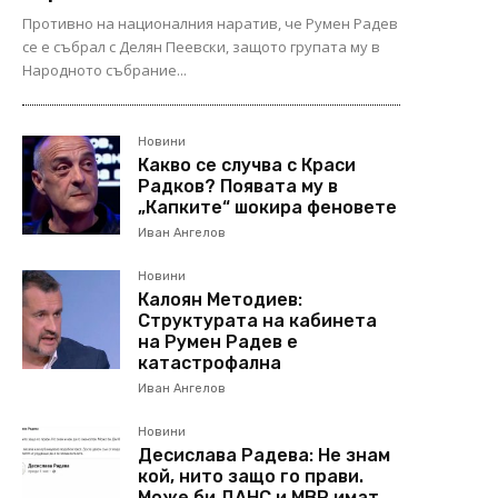
Противно на националния наратив, че Румен Радев
се е събрал с Делян Пеевски, защото групата му в
Народното събрание...
Новини
Какво се случва с Краси
Радков? Появата му в
„Капките“ шокира феновете
Иван Ангелов
Новини
Калоян Методиев:
Структурата на кабинета
на Румен Радев е
катастрофална
Иван Ангелов
Новини
Десислава Радева: Не знам
кой, нито защо го прави.
Може би ДАНС и МВР имат