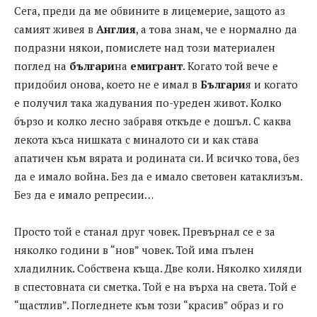
Сега, преди да ме обвините в лицемерие, защото аз
самият живея в
Англия
, а това знам, че е нормално да
подразни някои, помислете над този материален
поглед на
българи
на
емигрант
. Когато той вече е
придобил онова, което не е имал в
Българи
я и когато
е получил така жадувания по-уреден живот. Колко
бързо и колко лесно забравя откъде е дошъл. С каква
лекота къса нишката с миналото си и как става
апатичен към вярата и родината си. И всичко това, без
да е имало война. Без да е имало световен катаклизъм.
Без да е имало репресии…
Просто той е станал друг човек. Превърнал се е за
няколко години в “нов” човек. Той има пълен
хладилник. Собствена къща. Две коли. Няколко хиляди
в спестовната си сметка. Той е на върха на света. Той е
“щастлив”. Погледнете към този “красив” образ и го