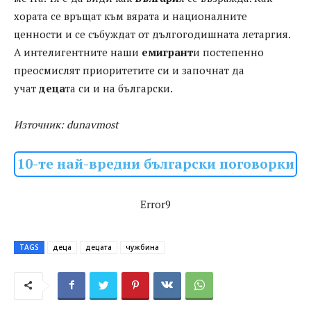
хората се връщат към вярата и националните
ценности и се събуждат от дългогодишната летаргия.
А интелигентните наши
емигрант
и постепенно
преосмислят приоритетите си и започнат да
учат
деца
та си и на български.
Източник: dunavmost
10-те най-вредни български поговорки
Error9
TAGS
деца
децата
чужбина