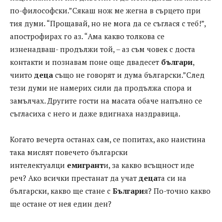
по-философски.”Сякаш нож ме жегна в сърцето при
тия думи. “Прощавай, но не мога да се съглася с теб!”,
апострофирах го аз. “Ама какво толкова се
изненадваш- продължи той, – аз съм човек с доста
контакти и познавам поне още двадесет
българи
,
чиито
деца
също не говорят и дума български.”След
тези думи не намерих сили да продължа спора и
замълчах. Другите гости на масата обаче напълно се
съгласиха с него и даже вдигнаха наздравица.
Когато вечерта останах сам, се попитах, ако наистина
така мислят повечето български
интелектуалци
емигрант
и, за какво всъщност иде
реч? Ако всички престанат да учат
деца
та си на
български, какво ще стане с
Българи
я? По-точно какво
ще остане от нея един ден?