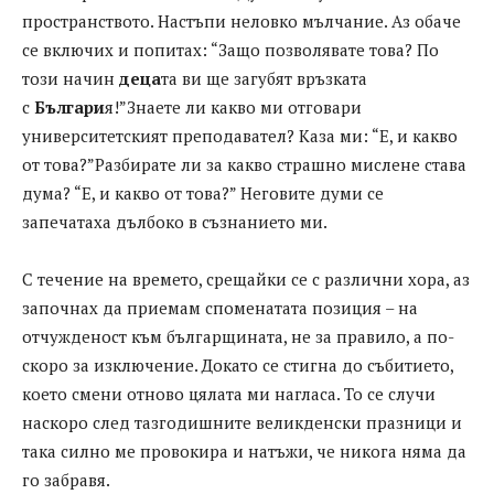
пространството. Настъпи неловко мълчание. Аз обаче
се включих и попитах: “Защо позволявате това? По
този начин
деца
та ви ще загубят връзката
с
Българи
я!”Знаете ли какво ми отговари
университетският преподавател? Каза ми: “Е, и какво
от това?”Разбирате ли за какво страшно мислене става
дума? “Е, и какво от това?” Неговите думи се
запечатаха дълбоко в съзнанието ми.
С течение на времето, срещайки се с различни хора, аз
започнах да приемам споменатата позиция – на
отчужденост към българщината, не за правило, а по-
скоро за изключение. Докато се стигна до събитието,
което смени отново цялата ми нагласа. То се случи
наскоро след тазгодишните великденски празници и
така силно ме провокира и натъжи, че никога няма да
го забравя.