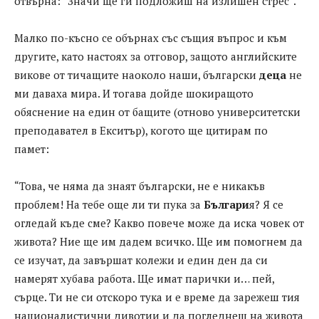
отвърна: “Значи ще ги подложиш на излишен стрес”.
Малко по-късно се обърнах със същия въпрос и към
другите, като настоях за отговор, защото английските
викове от тичащите наоколо наши, български
деца
не
ми даваха мира. И тогава дойде шокиращото
обяснение на един от бащите (отново университетски
преподавател в Екситър), когото ще цитирам по
памет:
“Това, че няма да знаят български, не е никакъв
проблем! На тебе още ли ти пука за
Българи
я? Я се
огледай къде сме? Какво повече може да иска човек от
живота? Ние ще им дадем всичко. Ще им помогнем да
се изучат, да завършат колежи и един ден да си
намерят хубава работа. Ще имат парички и… пей,
сърце. Ти не си отскоро тука и е време да зарежеш тия
националистични дивотии и да погледнеш на живота