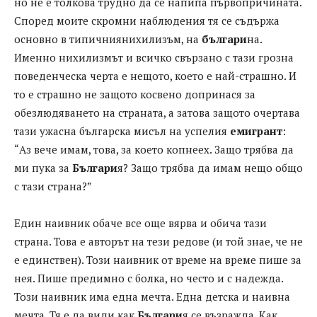
но не е толкова трудно да се напипа първопричината.
Според моите скромни наблюдения тя се съдържа
основно в типичниянихилизъм, на
българи
на.
Именно нихилизмът и всичко свързано с тази грозна
поведенческа черта е нещото, което е най-страшно. И
то е страшно не защото косвено допринася за
обезлюдяването на страната, а затова защото очертава
тази ужасна българска мисъл на успелия
емигрант
:
“Аз вече имам, това, за което копнеех. Защо трябва да
ми пука за
Българи
я? Защо трябва да имам нещо общо
с тази страна?”
Един наивник обаче все още вярва и обича тази
страна. Това е авторът на тези редове (и той знае, че не
е единствен). Този наивник от време на време пише за
нея. Пише предимно с болка, но често и с надежда.
Този наивник има една мечта. Една детска и наивна
мечта. Тя е да види как
Българи
я се възражда. Как