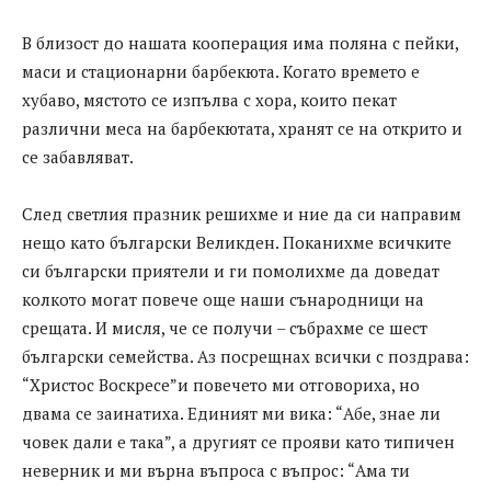
В близост до нашата кооперация има поляна с пейки,
маси и стационарни барбекюта. Когато времето е
хубаво, мястото се изпълва с хора, които пекат
различни меса на барбекютата, хранят се на открито и
се забавляват.
След светлия празник решихме и ние да си направим
нещо като български Великден. Поканихме всичките
си български приятели и ги помолихме да доведат
колкото могат повече още наши сънародници на
срещата. И мисля, че се получи – събрахме се шест
български семейства. Аз посрещнах всички с поздрава:
“Христос Воскресе”и повечето ми отговориха, но
двама се заинатиха. Единият ми вика: “Абе, знае ли
човек дали е така”, а другият се прояви като типичен
неверник и ми върна въпроса с въпрос: “Ама ти