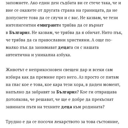
запомнете. Ако един ден съдбата ви се стече така, че и
вие се окажете от другата страна на границата, да не
допуснете това да се случи и с вас. Не казвам, че тези
интелигентни
емигрант
и трябва да се върнат
в
Българи
я. Не казвам, че трябва да я обичат. Нито пък,
че трябва да са православни християни. А още по-
малко пък да занимават
деца
та си с нашата
автентична и уникална азбука.
Животът е неприкосновен свещен дар и всеки сам
избира как да премине през него. Аз просто се питам
на глас кое е това, кое кара тези хора, в даден момент,
напълно да забравят за
Българи
я? Кое ги отвращава
дотолкова, че решават, че ще е добре да прекъснат
завинаги пътя на техните
деца
към родината?
Трудно е да се посочи лекарството за това състояние,