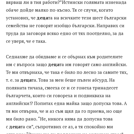
вярваш ли в тия работи?”Истински голямата изненада
обаче дойде малко по-късно. Тя се случи, когато
установих, че
деца
та на всичките тези шест български
семейства не говорят изобщо български. Направих си
труда да заговоря всяко едно от тях поотделно, за да
се уверя, че е така.
Седнахме да обядваме и се обърнах към родителите
им с въпроса защо
деца
та им говорят само английски.
Те ми отвърнаха, че така е било по лесно за самите тях,
т. е. за
деца
та. Това за мен беше пълен абсурд. На
поляната тичаха, смееха се и се гонеха тринадесет
българчета, които си говореха и подвикваха на
английски!? Попитах една майка защо допуска това. А
тя ми отвърна, че и аз съм щял да го приема, но още
ми било рано. “Не, никога няма да допусна това
с
деца
та си”, съпротивих се аз, а тя спокойно ми