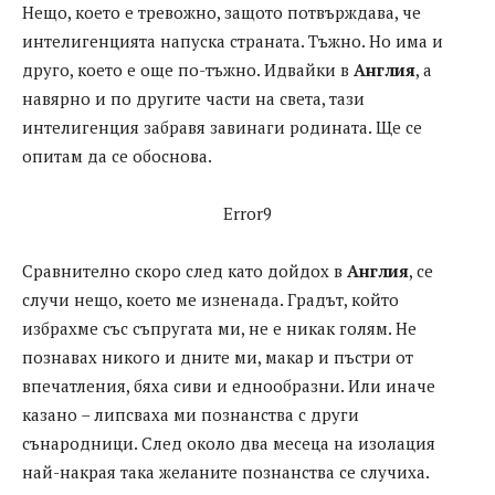
Нещо, което е тревожно, защото потвърждава, че
интелигенцията напуска страната. Тъжно. Но има и
друго, което е още по-тъжно. Идвайки в
Англия
, а
навярно и по другите части на света, тази
интелигенция забравя завинаги родината. Ще се
опитам да се обоснова.
Error9
Сравнително скоро след като дойдох в
Англия
, се
случи нещо, което ме изненада. Градът, който
избрахме със съпругата ми, не е никак голям. Не
познавах никого и дните ми, макар и пъстри от
впечатления, бяха сиви и еднообразни. Или иначе
казано – липсваха ми познанства с други
сънародници. След около два месеца на изолация
най-накрая така желаните познанства се случиха.