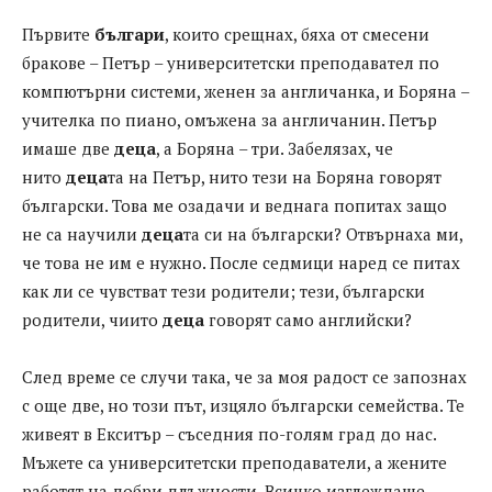
Първите
българи
, които срещнах, бяха от смесени
бракове – Петър – университетски преподавател по
компютърни системи, женен за англичанка, и Боряна –
учителка по пиано, омъжена за англичанин. Петър
имаше две
деца
, а Боряна – три. Забелязах, че
нито
деца
та на Петър, нито тези на Боряна говорят
български. Това ме озадачи и веднага попитах защо
не са научили
деца
та си на български? Отвърнаха ми,
че това не им е нужно. После седмици наред се питах
как ли се чувстват тези родители; тези, български
родители, чиито
деца
говорят само английски?
След време се случи така, че за моя радост се запознах
с още две, но този път, изцяло български семейства. Те
живеят в Екситър – съседния по-голям град до нас.
Мъжете са университетски преподаватели, а жените
работят на добри длъжности. Всичко изглеждаше