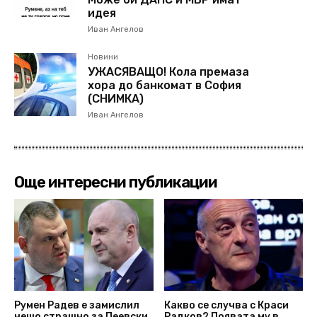
идея
Иван Ангелов
Новини
УЖАСЯВАЩО! Кола премаза
хора до банкомат в София
(СНИМКА)
Иван Ангелов
Още интересни публикации
Румен Радев е замислил
Какво се случва с Краси
нещо страшно за Пеевски
Радков? Появата му в