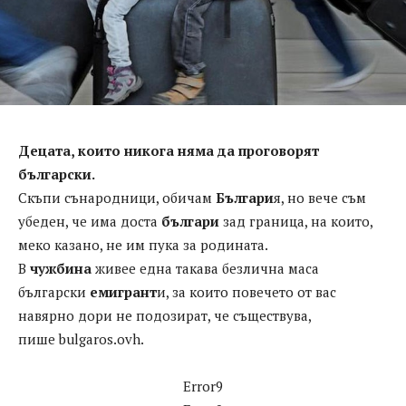
Деца
та, които никога няма да проговорят
български.
Скъпи сънародници, обичам
Българи
я, но вече съм
убеден, че има доста
българи
зад граница, на които,
меко казано, не им пука за родината.
В
чужбина
живее една такава безлична маса
български
емигрант
и, за които повечето от вас
навярно дори не подозират, че съществува,
пише bulgaros.ovh.
Error9