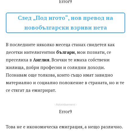
Error9
След „Под игото“, нов превод на
новобългарски взриви нета
В последните няколко месеца станах свидетел как
десетки интелигентни
българи
, мои познати, се
преселиха в
Англия
. Всички те имаха собствени
жилища, добри професии и солидни доходи.
Познавам още толкова, които също имат завидно
материално и социално положение в страната, но и те
се стягат да емигрират.
- Advertisement -
Error9
Това не е икономическа емиграция, а нещо различно.