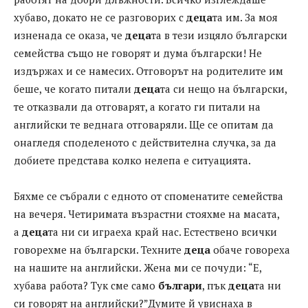
хубаво, докато не се разговорих с
деца
та им. За моя
изненада се оказа, че
деца
та в тези изцяло български
семейства също не говорят и дума български! Не
издържах и се намесих. Отговорът на родителите им
беше, че когато питали
деца
та си нещо на български,
те отказвали да отговарят, а когато ги питали на
английски те веднага отговаряли. Ще се опитам да
онагледя споделеното с действителна случка, за да
добиете представа колко нелепа е ситуацията.
Бяхме се събрали с едното от споменатите семейства
на вечеря. Четиримата възрастни стояхме на масата,
а
деца
та ни си играеха край нас. Естествено всички
говорехме на български. Техните
деца
обаче говореха
на нашите на английски. Жена ми се почуди: “Е,
хубава работа? Тук сме само
българи
, пък
деца
та ни
си говорят на английски?”Думите й увиснаха в