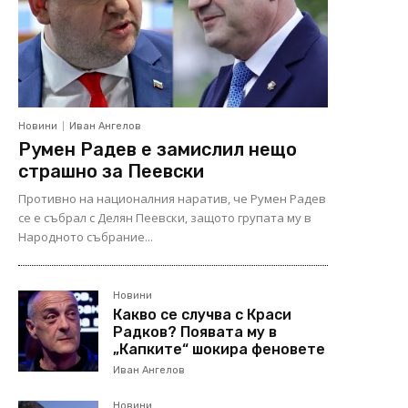
Новини
Иван Ангелов
Румен Радев е замислил нещо
страшно за Пеевски
Противно на националния наратив, че Румен Радев
се е събрал с Делян Пеевски, защото групата му в
Народното събрание...
Новини
Какво се случва с Краси
Радков? Появата му в
„Капките“ шокира феновете
Иван Ангелов
Новини