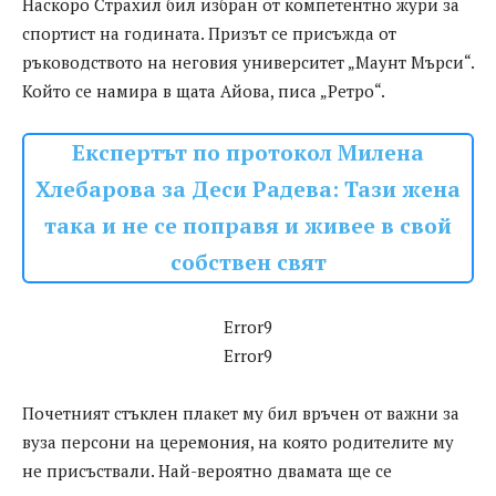
Наскоро Страхил бил избран от компетентно жури за
спортист на годината. Призът се присъжда от
ръководството на неговия университет „Маунт Мърси“.
Който се намира в щата Айова, писа „Ретро“.
Експертът по протокол Милена
Хлебарова за Деси Радева: Тази жена
така и не се поправя и живее в свой
собствен свят
Error9
Error9
Почетният стъклен плакет му бил връчен от важни за
вуза персони на церемония, на която родителите му
не присъствали. Най-вероятно двамата ще се