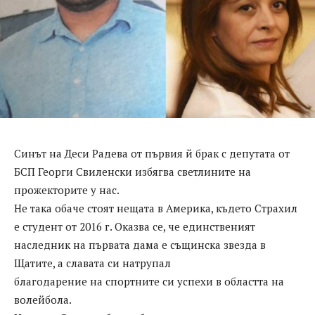
Синът на Деси Радева от първия й брак с депутата от
БСП Георги Свиленски избягва светлините на
прожекторите у нас.
Не така обаче стоят нещата в Америка, където Страхил
е студент от 2016 г. Оказва се, че единственият
наследник на първата дама е същинска звезда в
Щатите, а славата си натрупал
благодарение на спортните си успехи в областта на
волейбола.