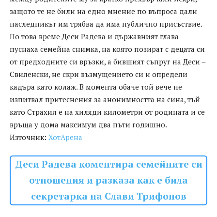
защото те не били на едно мнение по въпроса дали
наследникът им трябва да има публично присъствие.
По това време Деси Радева и държавният глава
пуснаха семейна снимка, на която позират с децата си
от предходните си връзки, а бившият съпруг на Деси –
Свиленски, не скри възмущението си и определи
кадъра като колаж. В момента обаче той вече не
изпитвал притеснения за анонимността на сина, тъй
като Страхил е на хиляди километри от родината и се
връща у дома максимум два пъти годишно.
Източник:
ХотАрена
Деси Радева коментира семейните си
отношения и разказа как е била
секретарка на Слави Трифонов