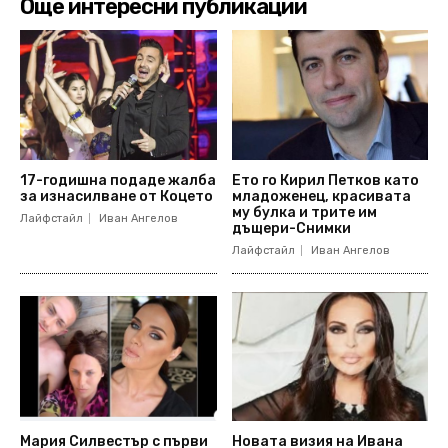
Още интересни публикации
17-годишна подаде жалба
Ето го Кирил Петков като
за изнасилване от Коцето
младоженец, красивата
му булка и трите им
Лайфстайл
Иван Ангелов
дъщери-Снимки
Лайфстайл
Иван Ангелов
Мария Силвестър с първи
Новата визия на Ивана