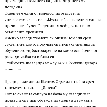
присъединят към него на дипломирането му
догодина.
Освен че е един от волейболните асове на
университетския отбор „Мустангс“, доведеният син на
президента Румен Радев имал добър успех и по
останалите предмети.
Именно заради хубавите си оценки той бил сред
студентите, които получавали пълна стипендия за
обучението си, благодарение на което освободил от
разходи майка си и баща си.
Стойността им варира между 14 и 15 хиляди долара
годишно.
Преди да замине за Щатите, Страхил пък бил сред
топсъстезателите на „Левски“.
Когато бившата съпруга на баща му изведнъж се
превърнала в най-обсъжданата жена в държавата,
между родителите му за кратко прехвърчали искри,