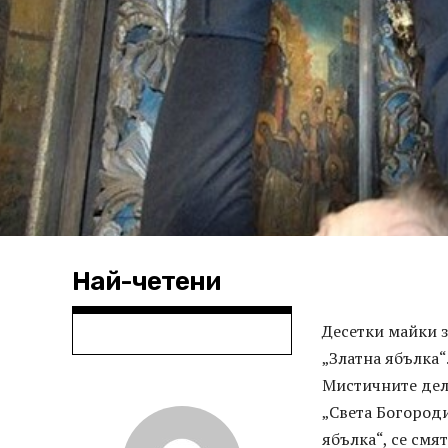
Най-четени
Десетки майки 
„Златна ябълка“
Мистичните дела
„Света Богороди
ябълка“, се смя