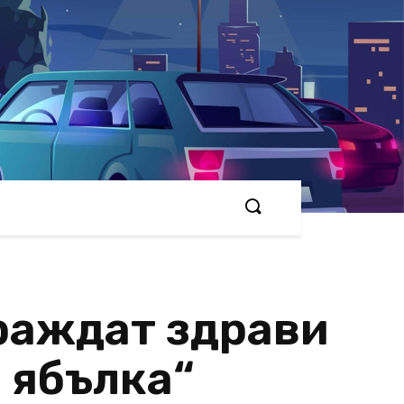
раждат здрави
 ябълка“