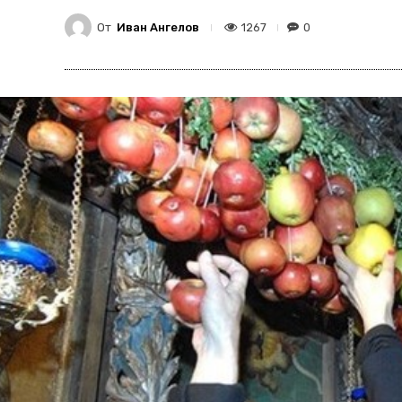
От
Иван Ангелов
1267
0