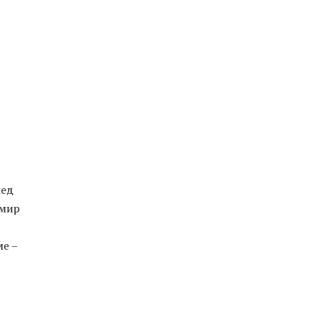
лед
 мир
ме –