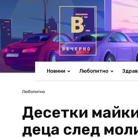
Новини
Любопитно
Здрав
Любопитно
Десетки майки
деца след мол