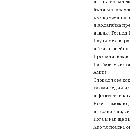
цялата си надеж
Бъди ми покров
във временния 
и Ходатайка пр
нашият Господ 
Научи ме с вяра
и благоговейно 
Пресвета Божия
На Твоите святи
Амин”
Според това как
казване един ил
и физически ко
Но е възможно д
няколко дни, с
Кога и как ще в
Ако тя поиска о