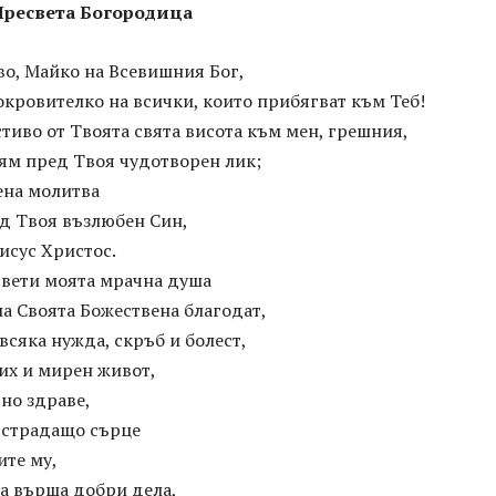
ресвета Богородица
во, Майко на Всевишния Бог,
кровителко на всички, които прибягват към Теб!
иво от Твоята свята висота към мен, грешния,
ням пред Твоя чудотворен лик;
ена молитва
ед Твоя възлюбен Син,
исус Христос.
свети моята мрачна душа
на Своята Божествена благодат,
 всяка нужда, скръб и болест,
их и мирен живот,
но здраве,
 страдащо сърце
ите му,
да върша добри дела,