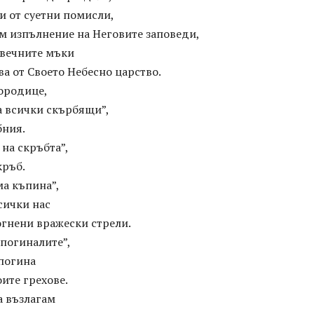
и от суетни помисли,
м изпълнение на Неговите заповеди,
 вечните мъки
ва от Своето Небесно царство.
городице,
а всички скърбящи”,
бния.
 на скръбта”,
кръб.
ма къпина”,
всички нас
огнени вражески стрели.
 погиналите”,
 погина
оите грехове.
а възлагам