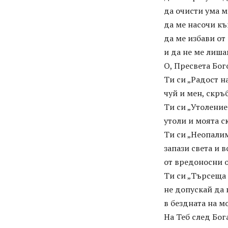
да очисти ума м
да ме насочи къ
да ме избави от
и да не ме лиша
О, Пресвета Бо
Ти си „Радост н
чуй и мен, скръ
Ти си „Утоление
утоли и моята с
Ти си „Неопали
запази света и 
от вредоносни 
Ти си „Търсеща
не допускай да
в бездната на м
На Теб след Бог