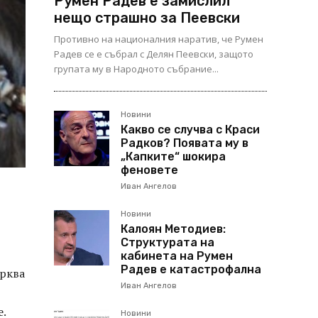
Румен Радев е замислил
нещо страшно за Пеевски
Противно на националния наратив, че Румен
Радев се е събрал с Делян Пеевски, защото
групата му в Народното събрание...
Новини
Какво се случва с Краси
Радков? Появата му в
„Капките“ шокира
феновете
Иван Ангелов
Новини
Калоян Методиев:
Структурата на
кабинета на Румен
Радев е катастрофална
ърква
Иван Ангелов
е.
Новини