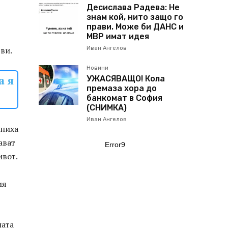
Десислава Радева: Не
знам кой, нито защо го
прави. Може би ДАНС и
МВР имат идея
ви.
Иван Ангелов
Новини
а я
УЖАСЯВАЩО! Кола
премаза хора до
банкомат в София
(СНИМКА)
Иван Ангелов
сниха
ават
Error9
ивот.
ия
ната