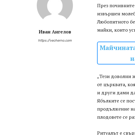
През почивните 
извършен молеб
Любопитното бе,
майки, които ус
Иван Ангелов
https://vecherno.com
Майчината
н
„Тези доволни ж
от църквата, ко
и други дами да
Ябълките се пос
продължение на
плодовете се ра
Ритуалът е свър