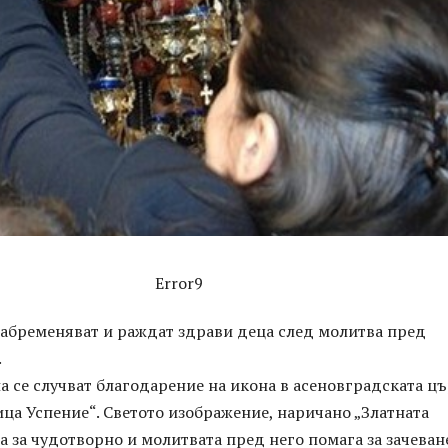
Error9
забременяват и раждат здрави деца след молитва пред
.
 се случват благодарение на икона в асеновградската ц
ца Успение“. Светото изображение, наричано „Златната
та за чудотворно и молитвата пред него помага за зачеван