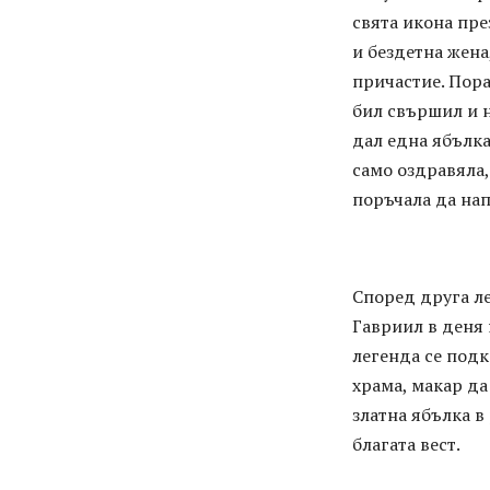
свята икона пре
и бездетна жена
причастие. Пора
бил свършил и н
дал една ябълка
само оздравяла,
поръчала да нап
Според друга ле
Гавриил в деня 
легенда се подк
храма, макар да
златна ябълка в
благата вест.