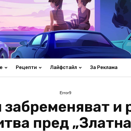
е
Рецепти
Лайфстайл
За Реклама
Error9
 забременяват и 
итва пред „Златна