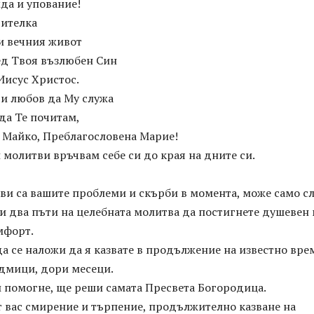
да и упование!
ителка
и вечния живот
ед Твоя възлюбен Син
Иисус Христос.
 и любов да Му служа
да Те почитам,
 Майко, Преблагословена Марие!
 молитви връчвам себе си до края на дните си.
ви са вашите проблеми и скърби в момента, може само с
и два пъти на целебната молитва да постигнете душевен
мфорт.
а се наложи да я казвате в продължение на известно вре
едмици, дори месеци.
и помогне, ще реши самата Пресвета Богородица.
т вас смирение и търпение, продължително казване на