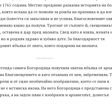
з 1765 година. Местно предание разказва историята на б
, която искала да се помоли за рожба на празника и да вз
ди болестта си закъсняла и не успяла. Благословеният хл
ямало какво да получи. Трогнат от сълзите й, свещеникъ
, оставена в дар пред иконата. След като я изяла, жената 
 но и родила здраво и хубаво дете. За благодарност тя
равят ябълка от злато, която подарила на иконата.
- Advertisement -
генда самата Богородица получила златна ябълка от арх
на Благовещението и като отхапала от нея, забременяла. 
репя и от едно необичайно изображение, което се пази в
 не е истинска икона. На него Богородица е представена 
 ръка, а на заден план е изобразен и архангелът, донесъл