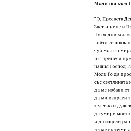
Молитва към П
“О, Пресвета Де
Застъпнице и По
Погледни милост
който се покла
чуй моята смир
и я принеси пр
нашия Господ И
Моли Го да про
със светлината 
да ме избави от
да ми изпрати т
телесно и душев
да умири моето
и да изцели ран
да ме вразуми 