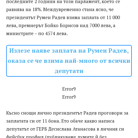
последните 2 години на този парламент, което се
равнява на 18%. Междувременно стана ясно, че
президентът Румен Радев взима заплата от 11 000
лева, премиерът Бойко Борисов над 7000 лева, а
министрите – по 4574 лева.
Излезе наяве заплата на Румен Радев,
оказа се че взима най-много от всички
депутати
Error9
Error9
Късно снощи лично президентът Радев проговори за
заплатата си от 11 бона. Ето обаче какво написа
депутатът от ГЕРБ Десислава Атанасова в личния си
фейсбук профил (публикуваме думите й без