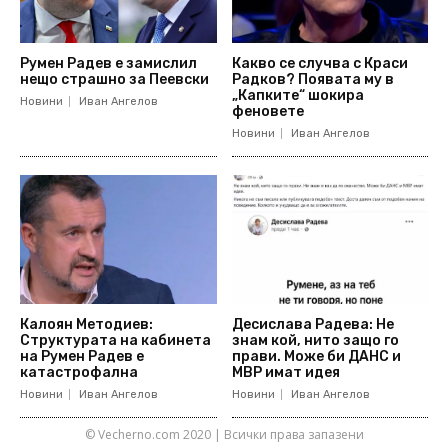
Румен Радев е замислил
Какво се случва с Краси
нещо страшно за Пеевски
Радков? Появата му в
„Капките“ шокира
Новини
Иван Ангелов
феновете
Новини
Иван Ангелов
Калоян Методиев:
Десислава Радева: Не
Структурата на кабинета
знам кой, нито защо го
на Румен Радев е
прави. Може би ДАНС и
катастрофална
МВР имат идея
Новини
Иван Ангелов
Новини
Иван Ангелов
© Vecherno.com 2020 | Всички права запазени