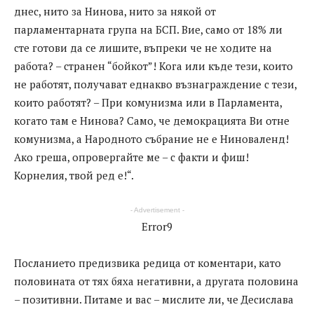
днес, нито за Нинова, нито за някой от
парламентарната група на БСП. Вие, само от 18% ли
сте готови да се лишите, въпреки че не ходите на
работа? – странен “бойкот”! Кога или къде тези, които
не работят, получават еднакво възнаграждение с тези,
които работят? – При комунизма или в Парламента,
когато там е Нинова? Само, че демокрацията Ви отне
комунизма, а Народното събрание не е Ниноваленд!
Ако греша, опровергайте ме – с факти и фиш!
Корнелия, твой ред е!“.
- Advertisement -
Error9
Посланието предизвика редица от коментари, като
половината от тях бяха негативни, а другата половина
– позитивни. Питаме и вас – мислите ли, че Десислава