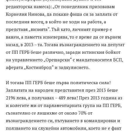
редакторска намеса): „От понеделник призовавам
Корнелия Нинова, да покаже фиша си за заплата от
последния месец, в който не ходи на работа, а
представя „визията“. Тъй като, личният пример е
важен, а паметта изневерява, то е време да се върнем
назад, в 2013 – та. Тогава възнаграждението на депутат
от ПП ГЕРБ беше различно, заради истинския бойкот
на управлението „Орешарски“ с мандатоносител БСП,
аферата „Костинброд“ и задкулисието.
И тогава ПП ГЕРБ беше първа политическа сила!
Заплатата на народен представител през 2013 беше
2196 лева, а получавах – 489 лева! През 2013 година аз
и колегите ми от парламентарната група на ПП ГЕРБ,
съзнателно се лишихме от около 70% от
възнаграждението си, пътуването в командировки и
ползването на служебни автомобили, което не е факт