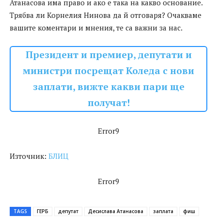
Атанасова има право и ако е така на какво основание.
Трябва ли Корнелия Нинова да й отговаря? Очакваме
вашите коментари и мнения, те са важни за нас.
Президент и премиер, депутати и
министри посрещат Коледа с нови
заплати, вижте какви пари ще
получат!
Error9
Източник:
БЛИЦ
Error9
TAGS
ГЕРБ
депутат
Десислава Атанасова
заплата
фиш