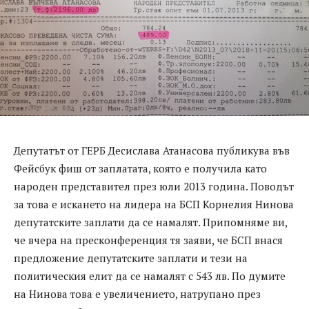
Депутатът от ГЕРБ Десислава Атанасова публикува във
Фейсбук фиш от заплатата, която е получила като
народен представител през юли 2013 година. Поводът
за това е искането на лидера на БСП Корнелия Нинова
депутатските заплати да се намалят. Припомняме ви,
че вчера на пресконференция тя заяви, че БСП внася
предложение депутатските заплати и тези на
политическия елит да се намалят с 543 лв. По думите
на Нинова това е увеличението, натрупано през