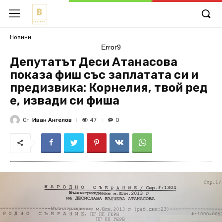
Новини
Error9
Депутатът Деси Атанасова
показа фиш със заплатата си и
предизвика: Корнелия, твой ред
е, извади си фиша
От
Иван Ангелов
47
0