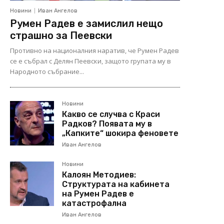
Новини
Иван Ангелов
Румен Радев е замислил нещо
страшно за Пеевски
Противно на националния наратив, че Румен Радев
се е събрал с Делян Пеевски, защото групата му в
Народното събрание...
Новини
Какво се случва с Краси
Радков? Появата му в
„Капките“ шокира феновете
Иван Ангелов
Новини
Калоян Методиев:
Структурата на кабинета
на Румен Радев е
катастрофална
Иван Ангелов