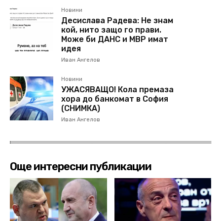
Новини
Десислава Радева: Не знам
кой, нито защо го прави.
Може би ДАНС и МВР имат
идея
Иван Ангелов
Новини
УЖАСЯВАЩО! Кола премаза
хора до банкомат в София
(СНИМКА)
Иван Ангелов
Още интересни публикации