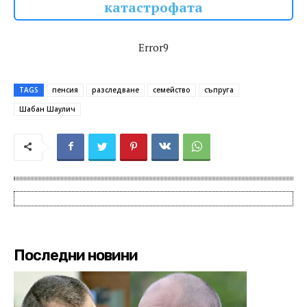
катастрофата
Error9
TAGS
пенсия
разследване
семейство
съпруга
Шабан Шаулич
Последни новини