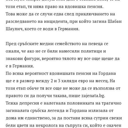
този етап, тя няма право на вдовишка пенсия.
Това може да се случи едва след приключването на
разследването на инцидента, при който загина Шабан
Шаулич, което се води в Германия.
Пред сръбските медии семейството на певеца се
ожали, че ако не се били намесили политици и
знакови фигури, вероятно тялото му все още щеше да
е в Германия.
По всяка вероятност вдовишката пенсия на Гордана
ще е в размер между 2 и 3 хиляди евро на месец. На
този етап обаче тя все още не може да се възползва от
правото си да получи такава, пише zajenata.bg.
Тежка депресия е налегнала половинката на трагично
загиналата сръбска легенда и Гордана излизала от
дома им единствено, за да постави всяка сутрин свежи
бели цветя на некролога на съпруга си, който е окачен