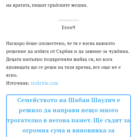
на вратата, пишат сръбските медии.
- Advertisement -
Error9
Наскоро беше оповестено, че тя е взела важното
решение да избяга от Сърбия и да замине за чужбина.
Децата напълно подкрепили майка си, но кога
вдовицата ще се реши на тази крачка, все още не е
ясно.
Източник:
razkritia.com
Семейството на Шабан Шаулич е
решило да направи нещо много
трогателно в негова памет. Ще съдят за
огромна сума и виновника за