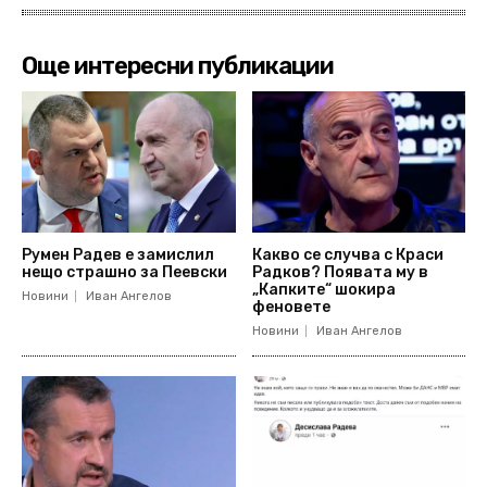
Още интересни публикации
Румен Радев е замислил
Какво се случва с Краси
нещо страшно за Пеевски
Радков? Появата му в
„Капките“ шокира
Новини
Иван Ангелов
феновете
Новини
Иван Ангелов