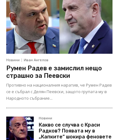
Новини
Иван Ангелов
Румен Радев е замислил нещо
страшно за Пеевски
Противно на националния наратив, че Румен Радев
се е събрал с Делян Пеевски, защото групата му в
Народното събрание...
Новини
Какво се случва с Краси
Радков? Появата му в
„Капките“ шокира феновете