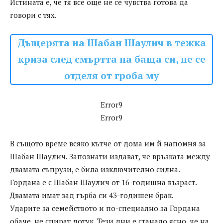
Истината е, че тя все още не се чувства готова да
говори с тях.
Дъщерята на Шабан Шаулич в тежка
криза след смъртта на баща си, не се
отделя от гроба му
Error9
Error9
В същото време всяко кътче от дома им й напомня за
Шабан Шаулич. Запознати издават, че връзката между
двамата съпрузи, е била изключително силна.
Гордана е с Шабан Шаулич от 16-годишна възраст.
Двамата имат зад гърба си 43-годишен брак.
Ударите за семейството и по-специално за Гордана
обаче, не спират дотук. Тези дни е станало ясно, че на