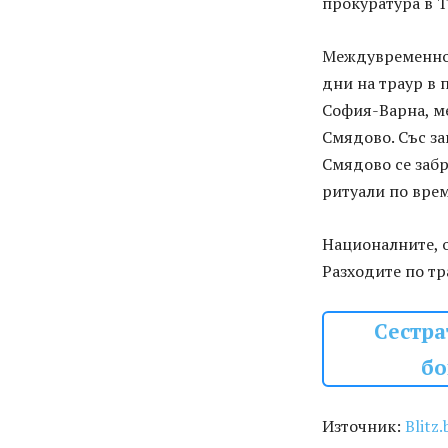
прокуратура в 
Междувременно 
дни на траур в 
София-Варна, м
Смядово. Със з
Смядово се заб
ритуали по врем
Националните, 
Разходите по тр
Сестра
бо
Източник:
Blitz.