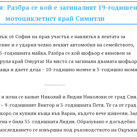
я: Разбра се кой е загиналият 19-годише
мотоциклетист край Симитли
ж от София на прав участък е навлязъл в лентата за
ние и е ударил челно лекият автомобил на семейството,
5-годишната майка. Разбра се кой шофьор е виновен за
трупа край Омуртаг На място са загинали двамата шофьор
аща и двете деца – 10-годишно момче и 3-годишно моми
- Advertisement -
 и жена се казват Николай и Лидия Николови от град См
 – 9-годишният Виктор и 3-годишната Петя. Те са от град
коро си купили къща във Варна, където вече живеели. За
ена е била 35-годишната Лидия. Образувано е досъдебно
Разследването се извършва под ръководството на Окръжн