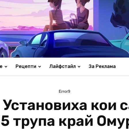
е
Рецепти
Лайфстайл
За Реклама
Error9
 Установиха кои с
 5 трупа край Ому