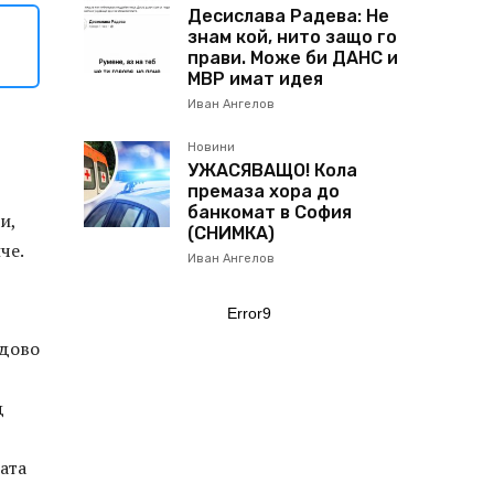
Десислава Радева: Не
н
знам кой, нито защо го
прави. Може би ДАНС и
МВР имат идея
Иван Ангелов
Новини
УЖАСЯВАЩО! Кола
премаза хора до
банкомат в София
и,
(СНИМКА)
че.
Иван Ангелов
Error9
ядово
д
ата