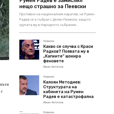
Румен Радев е замислил
нещо страшно за Пеевски
Противно на националния наратив, че Румен
Радев се е събрал с Делян Пеевски, защото
групата му в Народното събрание...
Новини
Какво се случва с Краси
Радков? Появата му в
„Капките“ шокира
феновете
Иван Ангелов
Новини
Калоян Методиев:
 пътя
Структурата на
 с
кабинета на Румен
Радев е катастрофална
Иван Ангелов
Новини