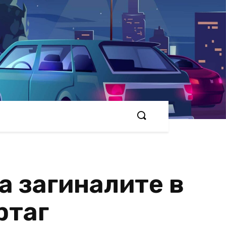
а загиналите в
ртаг