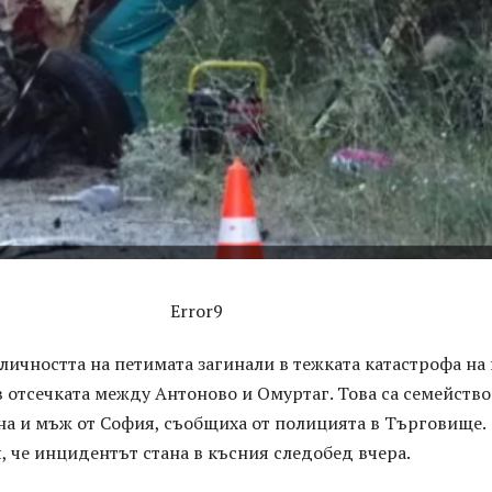
Error9
личността на петимата загинали в тежката катастрофа на
в отсечката между Антоново и Омуртаг. Това са семейство
на и мъж от София, съобщиха от полицията в Търговище.
 че инцидентът стана в късния следобед вчера.