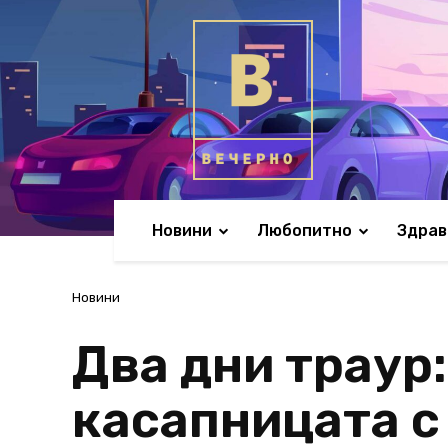
Новини
Любопитно
Здрав
Новини
Два дни траур:
касапницата с