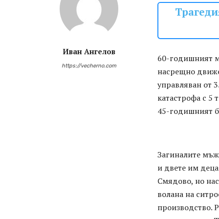
Трагеди
Иван Ангелов
60-годишният мъ
https://vecherno.com
насрещно движе
управляван от 3
катастрофа с 5 
45-годишният б
Загиналите мъж
и двете им деца
Смядово, но нас
волана на ситро
производство. 