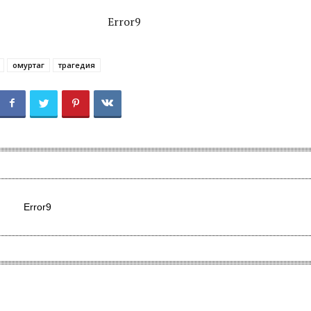
Error9
омуртаг
трагедия
Error9