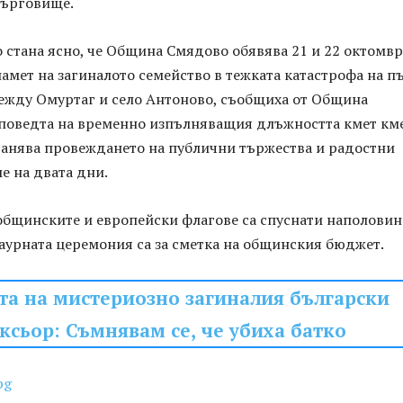
Търговище.
стана ясно, че Община Смядово обявява 21 и 22 октомвр
памет на загиналото семейство в тежката катастрофа на п
ежду Омуртаг и село Антоново, съобщиха от Община
аповедта на временно изпълняващия длъжността кмет кме
ранява провеждането на публични тържества и радостни
е на двата дни.
общинските и европейски флагове са спуснати наполовин
аурната церемония са за сметка на общинския бюджет.
та на мистериозно загиналия български
ксьор: Съмнявам се, че убиха батко
bg