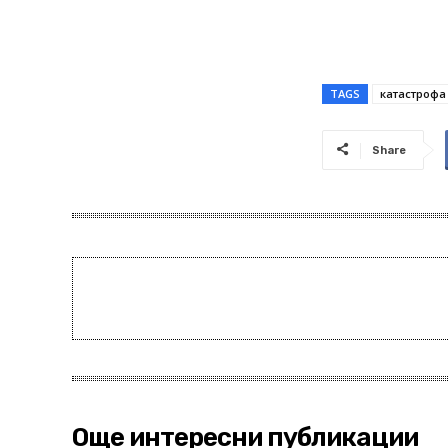
TAGS
катастрофа
Share
Още интересни публикации