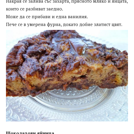
Накрая се залива със захарта, прясното мляко и яйцата,
които се разбиват заедно.
Може да се прибави и една ванилия.
Пече се в умерена фурна, докато добие златист цвят.
Шоколадови яйчица