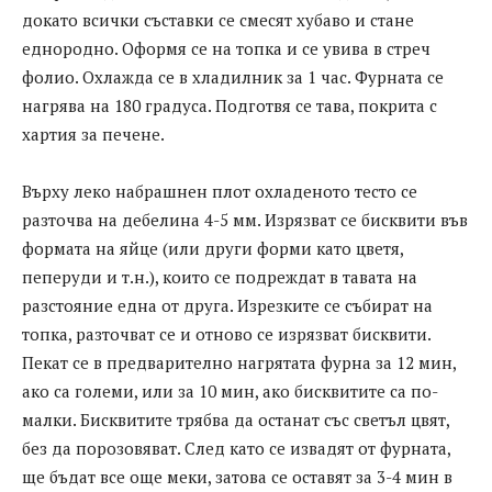
докато всички съставки се смесят хубаво и стане
еднородно. Оформя се на топка и се увива в стреч
фолио. Охлажда се в хладилник за 1 час. Фурната се
нагрява на 180 градуса. Подготвя се тава, покрита с
хартия за печене.
Върху леко набрашнен плот охладеното тесто се
разточва на дебелина 4-5 мм. Изрязват се бисквити във
формата на яйце (или други форми като цветя,
пеперуди и т.н.), които се подреждат в тавата на
разстояние една от друга. Изрезките се събират на
топка, разточват се и отново се изрязват бисквити.
Пекат се в предварително нагрятата фурна за 12 мин,
ако са големи, или за 10 мин, ако бисквитите са по-
малки. Бисквитите трябва да останат със светъл цвят,
без да порозовяват. След като се извадят от фурната,
ще бъдат все още меки, затова се оставят за 3-4 мин в