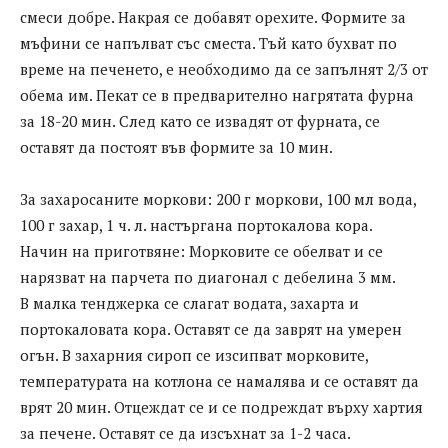
смеси добре. Накрая се добавят орехите. Формите за
мъфини се напълват със сместа. Тъй като бухват по
време на печенето, е необходимо да се запълнят 2/3 от
обема им. Пекат се в предварително нагрятата фурна
за 18-20 мин. След като се извадят от фурната, се
оставят да постоят във формите за 10 мин.
За захаросаните моркови: 200 г моркови, 100 мл вода,
100 г захар, 1 ч. л. настъргана портокалова кора.
Начин на приготвяне: Морковите се обелват и се
нарязват на парчета по диагонал с дебелина 3 мм.
В малка тенджерка се слагат водата, захарта и
портокаловата кора. Оставят се да заврят на умерен
огън. В захарния сироп се изсипват морковите,
температурата на котлона се намалява и се оставят да
врят 20 мин. Отцеждат се и се подреждат върху хартия
за печене. Оставят се да изсъхнат за 1-2 часа.