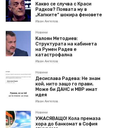
Какво се случва с Краси
Радков? Появата му в
„Капките“ шокира феновете
Иван Ангелов
Новини
Калоян Методиев:
Структурата на кабинета
на Румен Радев е
катастрофална
Иван Ангелов
Новини
Десислава Радева: Не знам
кой, нито защо го прави.
Може би ДАНС и МВР имат
идея
Иван Ангелов
Новини
УЖАСЯВАЩО! Кола премаза
хора до банкомат в София