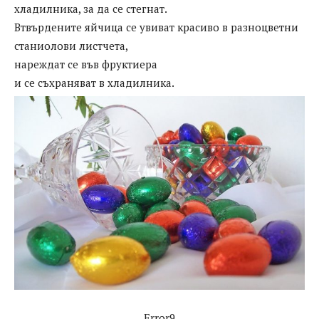
хладилника, за да се стегнат.
Втвърдените яйчица се увиват красиво в разноцветни
станиолови листчета,
нареждат се във фруктиера
и се съхраняват в хладилника.
Error9