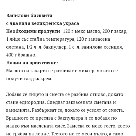
Ванилови бисквити
с два вида великденска украса
Необходими продукти
: 120 г меко масло, 200 г захар,
1 яйце със стайна температура, 120 г заквасена
сметана, 1/2 ч. л. бакпулвер, 1 с. л. ванилова есенция,
400 г брашно.
Начин на приготвяне:
Маслото и захарта се разбиват с миксер, докато се
получи гладък крем.
Добавя се яйцето и сместа се разбива отново, докато
стане еднородна. Следват заквасената сметана и
ванилията. Разбъркват се, докато се усвоят от сместа.
Брашното се пресява с бакпулвера и се добавя по
малко към маслената смес. Замесва се меко тесто, което
не трябва да лепне. Тестото не се меси дълго, а само