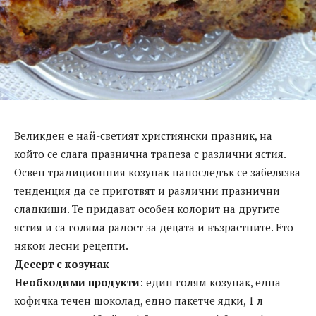
Великден е най-светият християнски празник, на
който се слага празнична трапеза с различни ястия.
Освен традиционния козунак напоследък се забелязва
тенденция да се приготвят и различни празнични
сладкиши. Те придават особен колорит на другите
ястия и са голяма радост за децата и възрастните. Ето
някои лесни рецепти.
Десерт с козунак
Необходими продукти
: един голям козунак, една
кофичка течен шоколад, едно пакетче ядки, 1 л