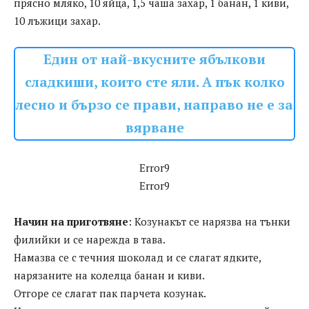
прясно мляко, 10 яйца, 1,5 чаша захар, 1 банан, 1 киви,
10 лъжици захар.
Един от най-вкусните ябълкови
сладкиши, които сте яли. А пък колко
лесно и бързо се прави, направо не е за
вярване
Error9
Error9
Начин на приготвяне
: Козунакът се нарязва на тънки
филийки и се нарежда в тава.
Намазва се с течния шоколад и се слагат ядките,
нарязаните на колелца банан и киви.
Отгоре се слагат пак парчета козунак.