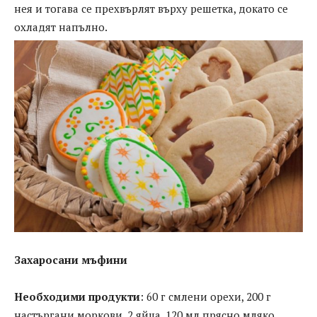
нея и тогава се прехвърлят върху решетка, докато се
охладят напълно.
Захаросани мъфини
Необходими продукти
: 60 г смлени орехи, 200 г
настъргани моркови, 2 яйца, 120 мл прясно мляко,