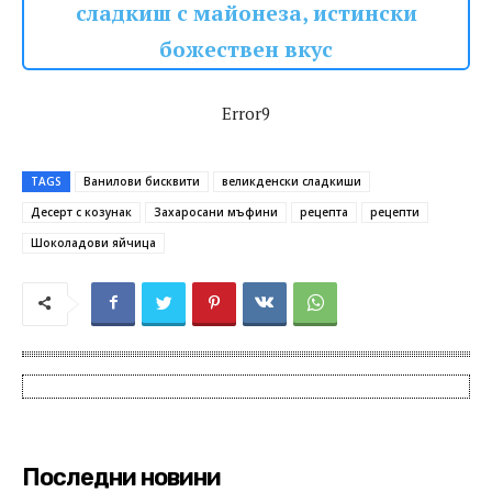
сладкиш с майонеза, истински
божествен вкус
Error9
TAGS
Ванилови бисквити
великденски сладкиши
Десерт с козунак
Захаросани мъфини
рецепта
рецепти
Шоколадови яйчица
Последни новини