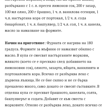
разбъркано с 1 с. л. пресен лимонов сок, 200 г захар,
100 мл олио, 200 г брашно, 1 ч. л. ванилова есенция, 1
ч.л. настъргана кора от портокал, 1/2 ч. л. сода
бикарбонат, 1 ч. л. бакпулвер, 1/2 ч.л. сол, 1 ч. л. канела,
масло за намазване на формите.
Начин на приготвяне
: Фурната се нагрява на 180
градуса. Формите за мъфини се намазват обилно с
масло. В купа се смесват настърганите моркови,
млякото (което се е пресякло след добавянето на
лимоновия сок), олиото, захарта, яйцата, ванилията и
портокаловата кора. Всичко се разбърква леко с
дървена лъжица. Не се бие силно и не се бърка
прекалено много, само докато се смесят съставките. В
отделна купа се пресяват брашното, канелата, солта,
бакпулверът и содата. Добавят се към сместа с
морковите. Отново се разбърква леко, докато всичко се