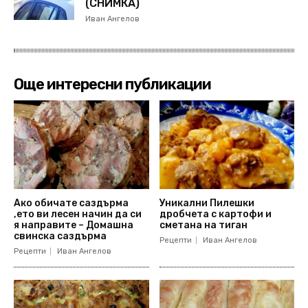
(СНИМКА)
Иван Ангелов
Още интересни публикации
Ако обичате саздърма
Уникални Пилешки
,ето ви лесен начин да си
дробчета с картофи и
я направите – Домашна
сметана на тиган
свинска саздърма
Рецепти
Иван Ангелов
Рецепти
Иван Ангелов