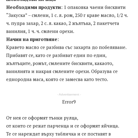
Необходими продукти
: 1 опаковка чаени бисквити
“Закуска” – смлени, 1 с. л. ром, 250 г краве масло, 1/2 ч.
ч. пудра захар, 2 с. л. какао, 2 жълтъка, 2 пакетчета
ванилия, 1 ч. ч. смлени орехи.
Начин на приготвяне
:
Кравето масло се разбива със захарта до побеляване.
Прибавят се, като се разбиват един по един,
жълтъците, ромът, смлените бисквити, какаото,
ванилията и накрая смлените орехи. Образува се
еднородна маса, която се замесва като тесто.
- Advertisement -
Error9
От нея се оформят тънки рулца,
от които се режат парченца и се оформят яйчица.
Те се нареждат върху табличка и се поставят в