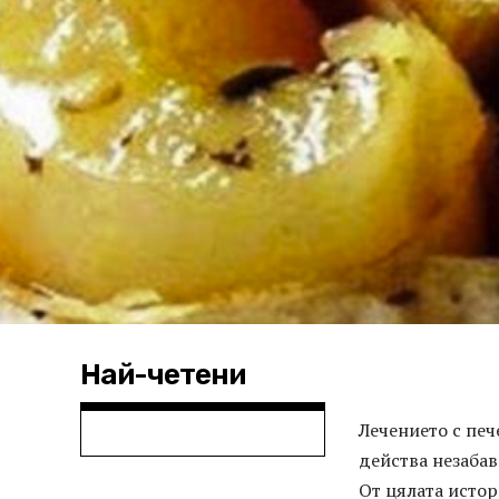
Най-четени
Лечението с печ
действа незабавн
От цялата истор