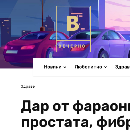
Новини
Любопитно
Здрав
Здраве
Дар от фараон
простата, фибр