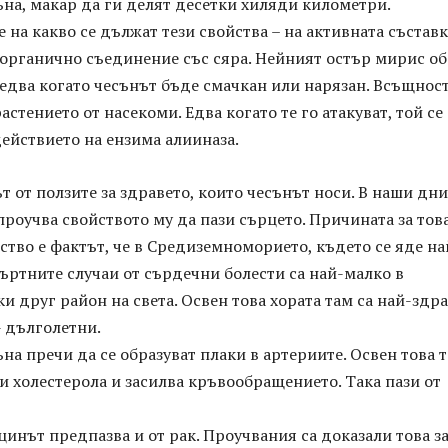
ъна, макар да ги делят десетки хиляди километри.
е на какво се дължат тези свойства – на активната състав
 органично съединение със сяра. Нейният остър мирис об
едва когато чесънът бъде смачкан или нарязан. Всъщнос
астението от насекоми. Едва когато те го атакуват, той се
ействието на ензима алииназа.
т от ползите за здравето, които чесънът носи. В наши дни
проучва свойството му да пази сърцето. Причината за тов
тво е фактът, че в Средиземноморието, където се яде на
ъртните случаи от сърдечни болести са най-малко в
ки друг район на света. Освен това хората там са най-здр
- дълголетни.
на пречи да се образуват плаки в артериите. Освен това 
и холестерола и засилва кръвообращението. Така пази от
ицинът предпазва и от рак. Проучвания са доказали това з