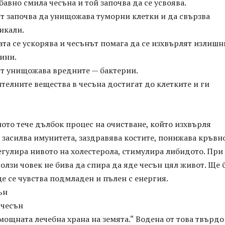
 бавно смила чесъна и той започва да се усвоява.
ът започва да унищожава туморни клетки и да свързва
икали.
ата се ускорява и чесънът помага да се изхвърлят излишн
ини.
ът унищожава вредните — бактерии.
ителните вещества в чесъна достигат до клетките и ги
ялото тече дълбок процес на очистване, който изхвърля
 засилва имунитета, заздравява костите, понижава кръвн
егулира нивото на холестерола, стимулира либидото. При
олзи човек не бива да спира да яде чесън цял живот. Ще 
ще се чувства подмладен и пълен с енергия.
ън
 чесън
мощната лечебна храна на земята.“ Водена от това твърдо