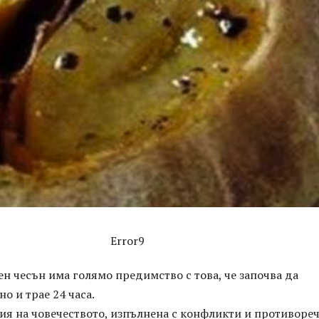
Error9
ен чесън има голямо предимство с това, че започва да
о и трае 24 часа.
ия на човечеството, изпълнена с конфликти и противореч