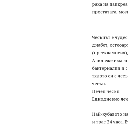
рака на панкреа
простатата, моз
Чесънът е чудес
диабет, остеоар
(прееклампсия),
А понеже има ан
бактериални и :
тялото си с чесъ
чесън.
Печен чесън
Еднодневно леч
Най-хубавото на
и трае 24 часа. 