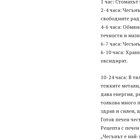
1 час: Стомахът
2-4 часа: Чесън
свободните рад
4-6 часа: Обмян
течности и мазн
6-7 часа: Чесън
6-10 часа: Хран
оксидират.
10-24 часа: В т
тежките метали,
дава енергия, р
толкова много п
здрав и силен, 
Готов печен чес
Рецепта с печен
„Чесънът е най-