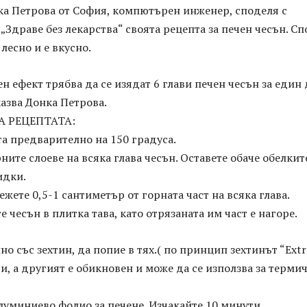
ка Петрова от София, компютърен инженер, споделя с
. „Здраве без лекарства“ своята рецепта за печен чесън. С
лесно и е вкусно.
ен ефект трябва да се изядат 6 глави печен чесън за един 
казва Донка Петрова.
А РЕЦЕПТАТА:
а предварително на 150 градуса.
ните слоеве на всяка глава чесън. Оставете обаче обелкит
идки.
ежете 0,5-1 сантиметър от горната част на всяка глава.
е чесън в плитка тава, като отрязаната им част е нагоре.
но със зехтин, да попие в тях.( по принцип зехтинът “Extr
ати, а другият е обикновен и може да се използва за терми
луминиево фолио за печене. Изчакайте 10 минути.