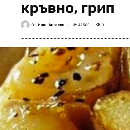
кръвно, грип
От
Иван Ангелов
42500
0