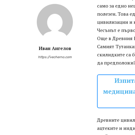
само за едно не
полезен. Това е
цивилизации и к
Чесънът е първот
Още в Древния Е
Самият Тутанкам
Иван Ангелов
скилидките са б
https://vecherno.com
да предположи
Изпит
медицина 
Древните цивили
ацтеките и инди