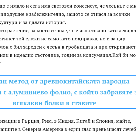
що е имало и сега има световен консенсус, че чесънът е м
динодушие е забележително, защото се отнася за всички
ултури и за цялата история.
о растение, за което се знае, че е използвано като лекарс
гипет той служи не само като подправка, но и за цяр.
он е бил зареден с чесън в гробницата и при откриванет
или в идеално състояние, годни за консумация.Кой би м
?
ан метод от древнокитайската народна
с алуминиево фолио, с който забравяте 
всякакви болки в ставите
зации в Гърция, Рим, в Индия, Китай и Япония, майте,
анците в Северна Америка в един глас превъзнасят лече