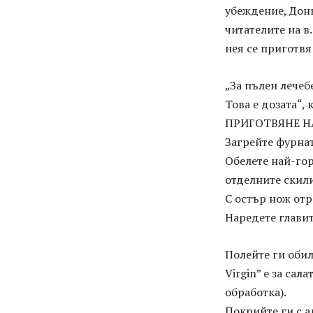
убеждение, Дон
читателите на в
нея се приготвя 
„За пълен лечеб
Това е дозата“, 
ПРИГОТВЯНЕ Н
Загрейте фурнат
Обелете най-гор
отделните скил
С остър нож отр
Наредете главит
Полейте ги обил
Virgin” е за сал
обработка).
Покрийте ги с а