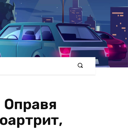
: Оправя
еоартрит,