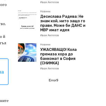
Иван Ангелов
ного
Новини
Десислава Радева: Не
знам кой, нито защо го
тво.
прави. Може би ДАНС и
МВР имат идея
о й
Иван Ангелов
огъл
Новини
УЖАСЯВАЩО! Кола
премаза хора до
банкомат в София
(СНИМКА)
Иван Ангелов
за
Error9
бните