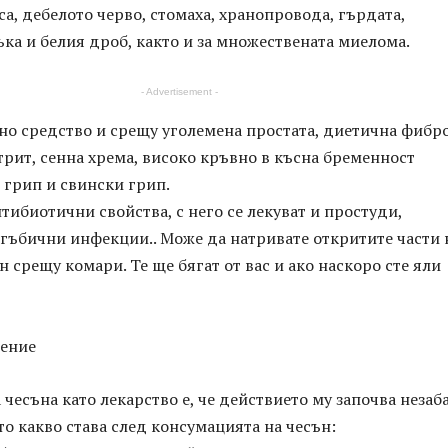
са, дебелото черво, стомаха, хранопровода, гърдата,
ъка и белия дроб, както и за множествената миелома.
- Advertisement -
но средство и срещу уголемена простата, диетична фибро
трит, сенна хрема, високо кръвно в късна бременност
 грип и свински грип.
тибиотични свойства, с него се лекуват и простуди,
 гъбични инфекции.. Може да натривате откритите части 
н срещу комари. Те ще бягат от вас и ако наскоро сте яли
ение
 чесъна като лекарство е, че действието му започва незаб
Ето какво става след консумацията на чесън: