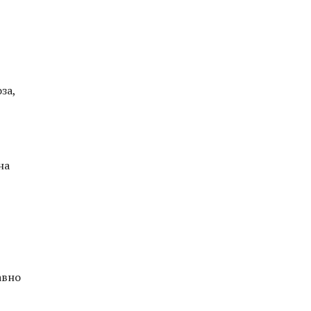
за,
на
авно