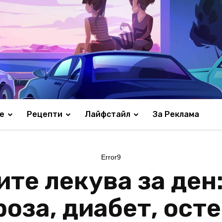
е
Рецепти
Лайфстайл
За Реклама
Error9
ите лекува за ден
оза, диабет, ост