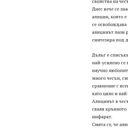
свойства на чес
Днес вече се зна
алицин, която е
се освобождава 
алицинът пази р
синтезира под д
Дълъг е списъкъ
най-усилено се 
научно любопитс
много чесън, см
сравнение с все
като цяло и най
Алицинът в чесъ
сваля кръвното 
инфаркт.
Смята се, че ал