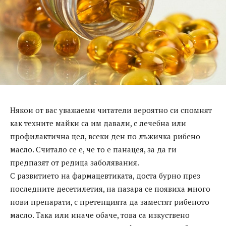
Някои от вас уважаеми читатели вероятно си спомнят
как техните майки са им давали, с лечебна или
профилактична цел, всеки ден по лъжичка рибено
масло. Считало се е, че то е панацея, за да ги
предпазят от редица заболявания.
С развитието на фармацевтиката, доста бурно през
последните десетилетия, на пазара се появиха много
нови препарати, с претенцията да заместят рибеното
масло. Така или иначе обаче, това са изкуствено