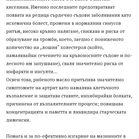
киселини. Именно последните предотвратяват
появата на редица сърдечно съдови заболявания като
исхемична болест, промени в нормалния синусов
ритъм, високо кръвно налягане, снижава и риска от
образуване на тромби, което, заедно с пониженото
количество на „лошия“ холестерол (който,
намалявайки сечението на кръвоносните съдове и по-
лесното им запушване), сваля значително риска от
инфаркти и инсулти…
Освен това, рибеното масло притъпява значително
симптомите на артрит като намалява клетъчното
възпаление и защитава ставите, инхибирайки болката,
причинена от възпалителните процеси; повишава
концентрацията и паметта и ликвидира старческата
дименсия.
Помага и за по-ефективно изгаряне на мазнините в