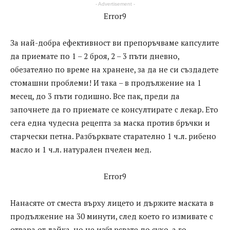
- Advertisement -
Error9
За най-добра ефективност ви препоръчваме капсулите
да приемате по 1 – 2 броя, 2 – 3 пъти дневно,
обезателно по време на хранене, за да не си създадете
стомашни проблеми! И така – в продължение на 1
месец, до 3 пъти годишно. Все пак, преди да
започнете да го приемате се консултирате с лекар. Ето
сега една чудесна рецепта за маска против бръчки и
старчески петна. Разбърквате старателно 1 ч.л. рибено
масло и 1 ч.л. натурален пчелен мед.
Error9
Нанасяте от сместа върху лицето и държите маската в
продължение на 30 минути, след което го измивате с
отвара от лайка, но не избърсвате до сухо, а го