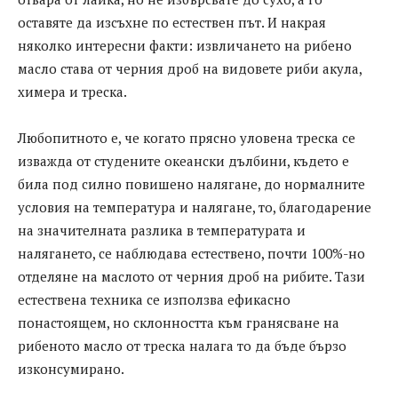
оставяте да изсъхне по естествен път. И накрая
няколко интересни факти: извличането на рибено
масло става от черния дроб на видовете риби акула,
химера и треска.
Любопитното е, че когато прясно уловена треска се
изважда от студените океански дълбини, където е
била под силно повишено налягане, до нормалните
условия на температура и налягане, то, благодарение
на значителната разлика в температурата и
налягането, се наблюдава естествено, почти 100%-но
отделяне на маслото от черния дроб на рибите. Тази
естествена техника се използва ефикасно
понастоящем, но склонността към гранясване на
рибеното масло от треска налага то да бъде бързо
изконсумирано.