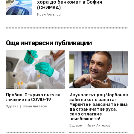
хора до банкомат в София
(СНИМКА)
Иван Ангелов
Още интересни публикации
Пробив: Откриха пътя за
Имунологът доц.Чорбанов
лечение на COVID-19
заби пръст в раната:
Мерките и ваксината няма
Здраве
Иван Ангелов
да ограничат вируса,
само отлагаме
неизбежното!
Здраве
Иван Ангелов