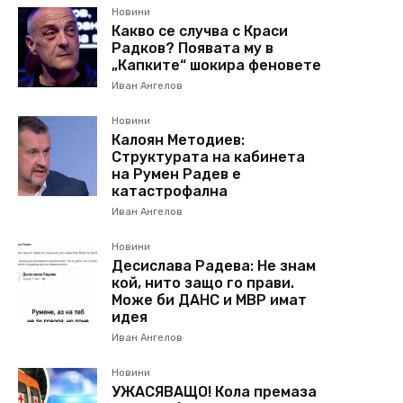
Новини
Какво се случва с Краси
Радков? Появата му в
„Капките“ шокира феновете
Иван Ангелов
Новини
Калоян Методиев:
Структурата на кабинета
на Румен Радев е
катастрофална
Иван Ангелов
Новини
Десислава Радева: Не знам
кой, нито защо го прави.
Може би ДАНС и МВР имат
идея
Иван Ангелов
Новини
УЖАСЯВАЩО! Кола премаза