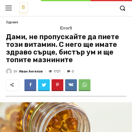
Здраве
Error9
Дами, не пропускайте да пиете
този витамин. С него ще имате
здраво сърце, бистър ум и ще
топите мазнините
От
Иван Ангелов
1721
0