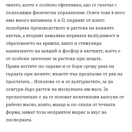
тялото, което е особено ефективно, ако се съчетае с
подходящи физически упражнения. Освен това в него
има много витамини А и D, първият от които
подобрява производството и растежа на кожните
клетки, а вторият намалява нервната възбудимост и
образуването на крампи, както и стимулира
навлизането на калций и фосфор в клетките, което е
от особено значение за растежа при децата.
Прави костите по-здрави и се бори срещу рака на
гърдата при жените; мъжете пък предпазва от рак на
простатата… Използва се и от културистите, за да
осигури бърз растеж на мускулната им маса. За
предпочитане е да се ползват желатинови капсули от
рибено масло, които, макар и по-скъпи от течната
форма, нямат този неприятен мирис и вкус на
последната.