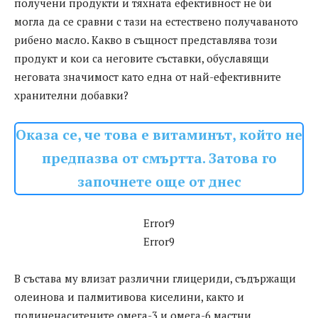
получени продукти и тяхната ефективност не би
могла да се сравни с тази на естествено получаваното
рибено масло. Какво в същност представлява този
продукт и кои са неговите съставки, обуславящи
неговата значимост като една от най-ефективните
хранителни добавки?
Оказа се, че това е витаминът, който не
предпазва от смъртта. Затова го
започнете още от днес
Error9
Error9
В състава му влизат различни глицериди, съдържащи
олеинова и палмитивова киселини, както и
полиненаситените омега-3 и омега-6 мастни