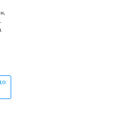
и,
.
д
до