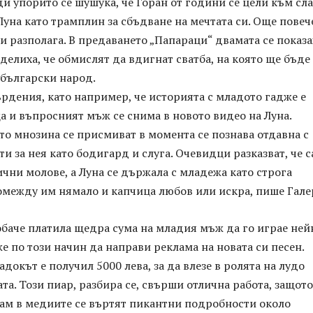
ди упорито се шушука, че Горан от години се цели към сл
 Луна като трамплин за сбъдване на мечтата си. Още повече
ри разполага. В предаването „Папараци“ двамата се показа
делиха, че обмислят да вдигнат сватба, на която ще бъде
 български народ.
рдения, като например, че историята с младото гадже е
 и въпросният мъж се снима в новото видео на Луна.
то мнозина се присмиват в момента се познава отдавна с
ти за нея като бодигард и слуга. Очевидци разказват, че с
ични молове, а Луна се държала с младежа като строга
омежду им нямало и капчица любов или искра, пише Гале
обаче платила щедра сума на младия мъж да го играе ней
же по този начин да направи реклама на новата си песен.
адокът е получил 5000 лева, за да влезе в ролята на лудо
та. Този пиар, разбира се, свърши отлична работа, защото
сам в медиите се въртят пикантни подробности около