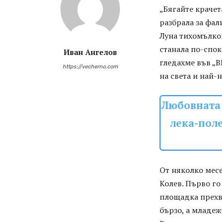
„Бягайте крачет
разбрала за фал
Луна тихомълком
станала по-спок
Иван Ангелов
гледахме във „В
https://vecherno.com
на света и най-
Любовната 
лека-поле
От няколко мес
Колев. Първо го
площадка прехв
бързо, а младеж