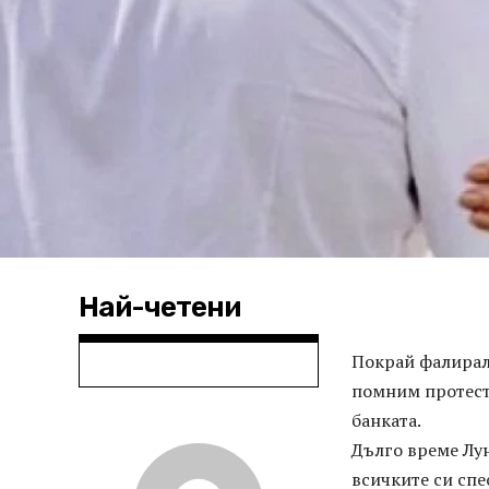
Най-четени
Покрай фалирала
помним протести
банката.
Дълго време Лун
всичките си сп