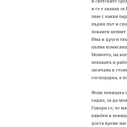
В светските сре
и се е хванал за
знае с какви па
първи път и спо
поканен целият
Има и други твъ
пълна измислица
Момчето, на кое
певицата и рабо
засичали в стол
господарка, а п
Фолк певицата 
гадже, за да мо
Говори се, че мл
влюбен в певица
доста време на