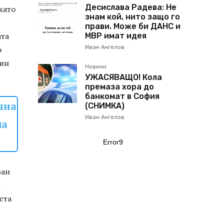
Десислава Радева: Не
като
знам кой, нито защо го
прави. Може би ДАНС и
ата
МВР имат идея
о
Иван Ангелов
чин
Новини
УЖАСЯВАЩО! Кола
премаза хора до
банкомат в София
чна
(СНИМКА)
Иван Ангелов
ла
Error9
ран
а
ста