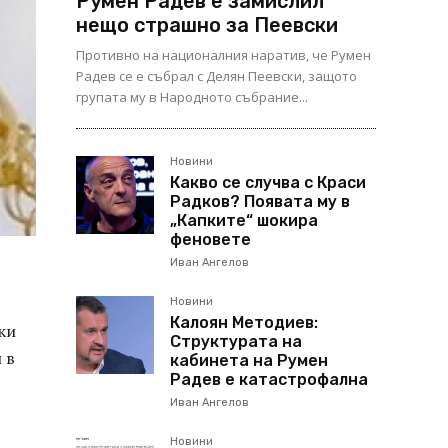
Румен Радев е замислил
нещо страшно за Пеевски
Противно на националния наратив, че Румен
Радев се е събрал с Делян Пеевски, защото
групата му в Народното събрание...
Новини
Какво се случва с Краси
Радков? Появата му в
„Капките“ шокира
феновете
Иван Ангелов
Новини
Калоян Методиев:
ки
Структурата на
 в
кабинета на Румен
Радев е катастрофална
Иван Ангелов
Новини