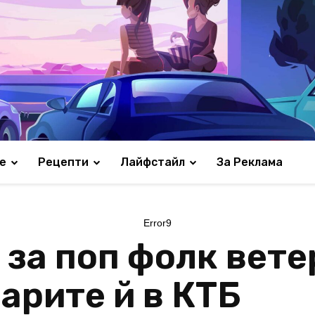
е
Рецепти
Лайфстайл
За Реклама
Error9
 за поп фолк вете
арите й в КТБ