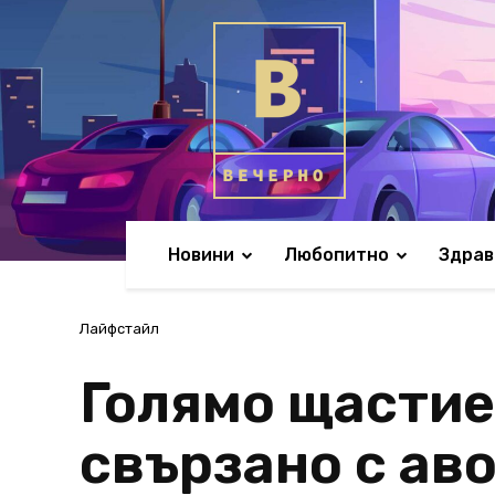
Новини
Любопитно
Здрав
Лайфстайл
Голямо щастие
свързано с аво