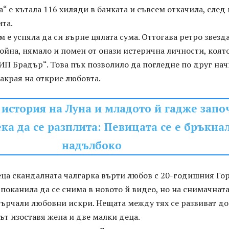
а“ е кътала 116 хиляди в банката и съвсем откачила, след 
ита.
 е успяла да си върне цялата сума. Оттогава ретро звезд
ойна, нямало и помен от онази истерична личности, коят
ИП Брадър“. Това пък позволило да погледне по друг на
накрая на открие любовта.
история на Луна и младото й гадже запо
ка да се разплита: Певицата се е бръкна
надълбоко
еца скандалната чалгарка върти любов с 20-годишния Го
 поканила да се снима в новото й видео, но на снимачнат
ърчали любовни искри. Нещата между тях се развиват до
ът изоставя жена и две малки деца.