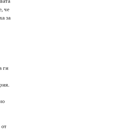
авата
, че
ха за
а ги
рия.
но
 от