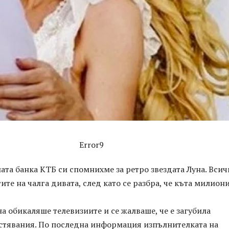
Error9
та банка КТБ си спомнихме за ретро звездата Луна. Всич
те на чалга дивата, след като се разбра, че къта милиони
а обикаляше телевизиите и се жалваше, че е загубила
естявания. По последна информация изпълнителката на