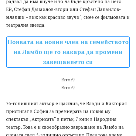
радвал да има внуче и то да бъде кръстено на него.
Ей, Стефан Данаилов-втори или Стефан Данаилов-
младши – виж как красиво звучи“, смее се филмовата и
театрална звезда.
Появата на новия член на семейството
на Ламбо ще го накара да промени
завещанието си
Error9
Error9
76-годишният актьор е щастлив, че Влади и Виктория
пристигат в София за премиерата на новия му
спектакъл „Актрисата“ в петък, 7 юни в Народния
театър. Това е и своеобразно завръщане на Ламбо на
сцената след 5-годишно отсъствие. През това време