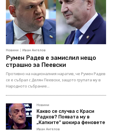
Новини
Иван Ангелов
Румен Радев е замислил нещо
страшно за Пеевски
Противно на националния наратив, че Румен Радев
се е събрал с Делян Пеевски, защото групата му в
Народното събрание...
Новини
Какво се случва с Краси
Радков? Появата му в
„Капките“ шокира феновете
Иван Ангелов