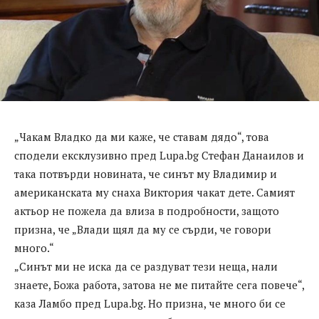
„Чакам Владко да ми каже, че ставам дядо“, това
сподели ексклузивно пред Lupa.bg Стефан Данаилов и
така потвърди новината, че синът му Владимир и
американската му снаха Виктория чакат дете. Самият
актьор не пожела да влиза в подробности, защото
призна, че „Влади щял да му се сърди, че говори
много.“
„Синът ми не иска да се раздуват тези неща, нали
знаете, Божа работа, затова не ме питайте сега повече“,
каза Ламбо пред Lupa.bg. Но призна, че много би се