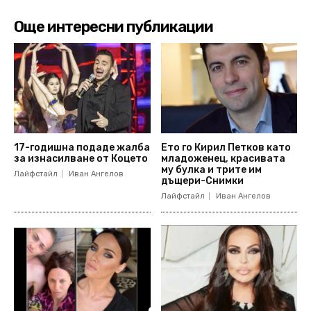
Още интересни публикации
17-годишна подаде жалба
Ето го Кирил Петков като
за изнасилване от Коцето
младоженец, красивата
му булка и трите им
Лайфстайл
Иван Ангелов
дъщери-Снимки
Лайфстайл
Иван Ангелов