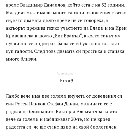
време Владимир Данаилов, който сега е на 32 години.
Младият мъж имаше много сложни отношения с татко
си, като двамата дълго време не си говореха, а
актьорът преживя тежко участието на Влади и на Ирен
Кривошиева в шоуто „Биг Брадър“, в което синът му
публично се подигра с баща си и буквално го заля с
куп гадости. След това двамата си простиха и станаха
много близки.
- Advertisement -
Error9
Ламбо вече има две големи внучета от доведения си
син Росен Цанков. Стефан Данаилов винаги се е
радвал на близнаците Виктор и Александра, които
вече са големи и наближават 30-те, но не криел
радостта си, че ще стане дядо на свой биологичен