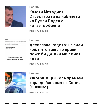
Новини
Калоян Методиев:
Структурата на кабинета
на Румен Радев е
катастрофална
Иван Ангелов
Новини
Десислава Радева: Не знам
кой, нито защо го прави.
Може би ДАНС и МВР имат
идея
Иван Ангелов
Новини
УЖАСЯВАЩО! Кола премаза
хора до банкомат в София
(СНИМКА)
Иван Ангелов