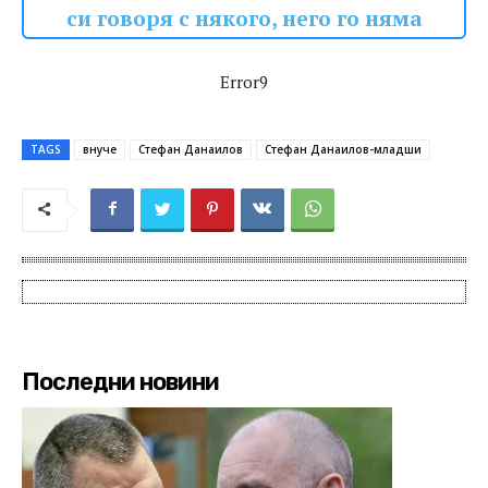
си говоря с някого, него го няма
Error9
TAGS
внуче
Стефан Данаилов
Стефан Данаилов-младши
Последни новини