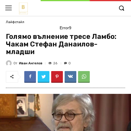
Лайфстайл
Error9
Голямо вълнение тресе Ламбо:
Чакам Стефан Данаилов-
младши
От
Иван Ангелов
26
0