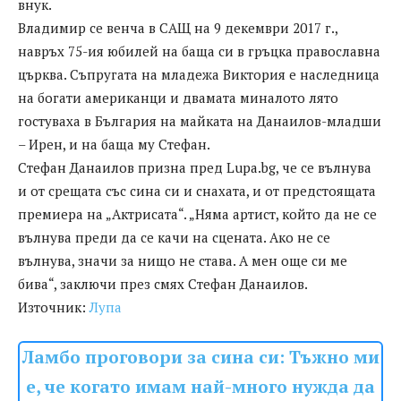
внук.
Владимир се венча в САЩ на 9 декември 2017 г.,
навръх 75-ия юбилей на баща си в гръцка православна
църква. Съпругата на младежа Виктория е наследница
на богати американци и двамата миналото лято
гостуваха в България на майката на Данаилов-младши
– Ирен, и на баща му Стефан.
Стефан Данаилов призна пред Lupa.bg, че се вълнува
и от срещата със сина си и снахата, и от предстоящата
премиера на „Актрисата“. „Няма артист, който да не се
вълнува преди да се качи на сцената. Ако не се
вълнува, значи за нищо не става. А мен още си ме
бива“, заключи през смях Стефан Данаилов.
Източник:
Лупа
Ламбо проговори за сина си: Тъжно ми
е, че когато имам най-много нужда да