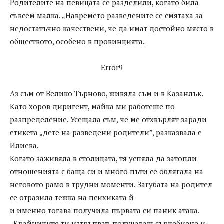
Родителите на певицата се разделили, когато била
съвсем малка. „Навремето разведените се смятаха за
недостатъчно качествени, че да имат достойно място в
обществото, особено в провинцията.
Error9
Аз съм от Велико Търново, живяла съм и в Казанлък.
Като хоров диригент, майка ми работеше по
разпределение. Усещала съм, че ме отхвърлят заради
етикета „дете на разведени родители”, разказвала е
Илиева.
Когато заживяла в столицата, тя успяла да затопли
отношенията с баща си и много пъти се облягала на
неговото рамо в трудни моменти. Загубата на родител
се отразила тежка на психиката й
и именно тогава получила първата си паник атака.
„Крайниците ти изтръпват, получаваш сърцебиене и