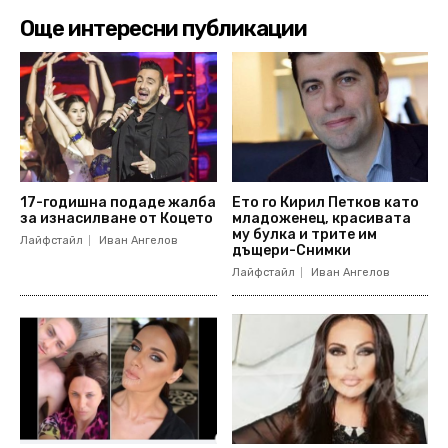
Още интересни публикации
17-годишна подаде жалба
Ето го Кирил Петков като
за изнасилване от Коцето
младоженец, красивата
му булка и трите им
Лайфстайл
Иван Ангелов
дъщери-Снимки
Лайфстайл
Иван Ангелов