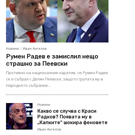
Новини
Иван Ангелов
Румен Радев е замислил нещо
страшно за Пеевски
Противно на националния наратив, че Румен Радев
се е събрал с Делян Пеевски, защото групата му в
Народното събрание...
Новини
Какво се случва с Краси
Радков? Появата му в
„Капките“ шокира феновете
Иван Ангелов