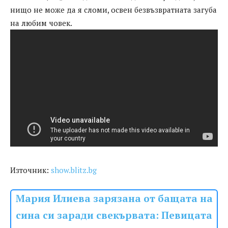
нищо не може да я сломи, освен безвъзвратната загуба
на любим човек.
Източник:
show.blitz.bg
Мария Илиева зарязана от бащата на
сина си заради свекървата: Певицата