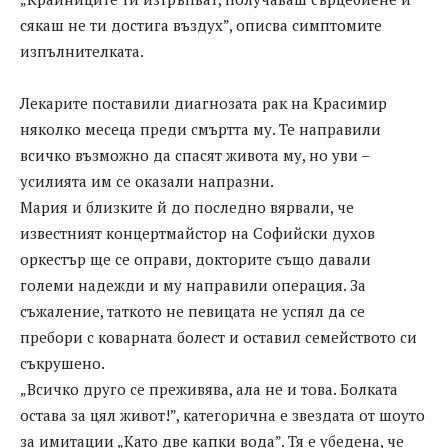
сякаш не ти достига въздух”, описва симптомите
изпълнителката.
Лекарите поставили диагнозата рак на Красимир
няколко месеца преди смъртта му. Те направили
всичко възможно да спасят живота му, но уви –
усилията им се оказали напразни.
Мария и близките й до последно вярвали, че
известният концертмайстор на Софийски духов
оркестър ще се оправи, докторите също давали
големи надежди и му направили операция. За
съжаление, таткото не певицата не успял да се
пребори с коварната болест и оставил семейството си
съкрушено.
„Всичко друго се преживява, ала не и това. Болката
остава за цял живот!”, категорична е звездата от шоуто
за имитации „Като две капки вода”. Тя е убедена, че