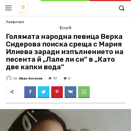
Лайфстайл
Error9
Голямата народна певица Верка
Сидерова поиска среща с Мария
Илиева заради изпълнението на
песента й „Лале ли си“ в „Като
две капки вода“
От
Иван Ангелов
97
0