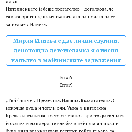
ли си“.
Изпълнението й беше трогателно – дотолкова, че
самата оригинална изпълнителка да поиска да се
запознае с Илиева.
Мария Илиева с две лични слугини,
денонощна детегледачка я отменя
напълно в майчинските задължения
Error9
Error9
„Тъй фина е… Прелестна. Изящна. Възхитителна. С
искряща душа и топли очи. Умна и интересна.
Крехка и мъничка, което съчетано с аристократичната
й осанка и маниери, те влюбва в нейната личност и
буди онзи вдъхновяващ респект, който те кара да