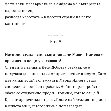
фестивали, превърнала се в емблема на българската
народна песен,
разнесла красотата ѝ в десетки страни на петте
континента.
- Advertisement -
Error9
Наскоро стана ясно също така, че Мария Илиева е
преживяла нещо ужасяващо!
След като певицата Деси Добрева разказа, че е
получавала паник атаки от притеснение в шоуто „Като
две капки вода”, колежката й Мария Илиева също
сподели за подобен проблем. Нейното разстройство
обаче се отключило преди 7 години, когато баща й
Красимир починал от рак. „Това е най-тежкият период
в живота ми!”, категорична е поп звездата.