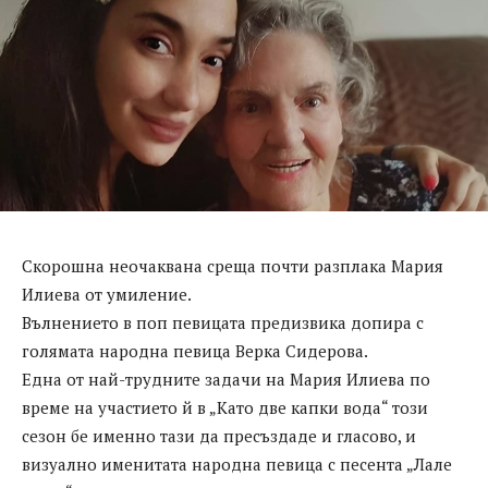
Скорошна неочаквана среща почти разплака Мария
Илиева от умиление.
Вълнението в поп певицата предизвика допира с
голямата народна певица Верка Сидерова.
Една от най-трудните задачи на Мария Илиева по
време на участието й в „Като две капки вода“ този
сезон бе именно тази да пресъздаде и гласово, и
визуално именитата народна певица с песента „Лале