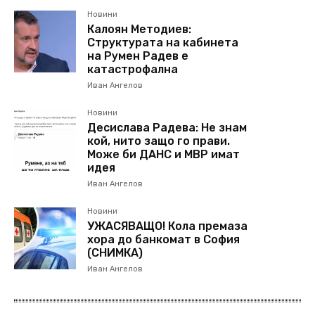
Новини
Калоян Методиев:
Структурата на кабинета
на Румен Радев е
катастрофална
Иван Ангелов
Новини
Десислава Радева: Не знам
кой, нито защо го прави.
Може би ДАНС и МВР имат
идея
Иван Ангелов
Новини
УЖАСЯВАЩО! Кола премаза
хора до банкомат в София
(СНИМКА)
Иван Ангелов