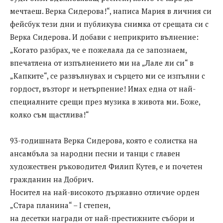
мечтаеш. Верка Сидерова!“, написа Мария в личния си
фейсбук тези дни и публикува снимка от срещата си с
Верка Сидерова. И добави с неприкрито вълнение:
„Когато разбрах, че е пожелала да се запознаем,
впечатлена от изпълнението ми на „Лале ли си“ в
„Капките“, се развълнувах и сърцето ми се изпълни с
гордост, възторг и нетърпение! Имах една от най-
специалните срещи през музика в живота ми. Боже,
колко съм щастлива!“
93-годишната Верка Сидерова, която е солистка на
ансамбъла за народни песни и танци с главен
художествен ръководител Филип Кутев, е и почетен
гражданин на Добрич.
Носител на най-високото държавно отличие орден
„Стара планина“ – I степен,
на десетки награди от най-престижните събори и