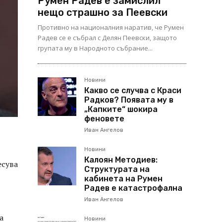
Румен Радев е замислил
нещо страшно за Пеевски
Противно на националния наратив, че Румен
Радев се е събрал с Делян Пеевски, защото
групата му в Народното събрание...
Новини
Какво се случва с Краси
Радков? Появата му в
„Капките“ шокира
феновете
Иван Ангелов
Новини
Калоян Методиев:
есува
Структурата на
кабинета на Румен
Радев е катастрофална
Иван Ангелов
а
Новини