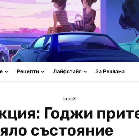
е
Рецепти
Лайфстайл
За Реклама
Error9
кция: Годжи прит
цяло състояние