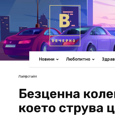
Новини
Любопитно
Здрав
Лайфстайл
Безценна коле
което струва 