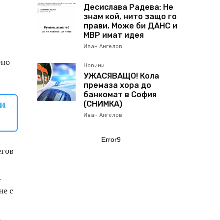
Десислава Радева: Не
знам кой, нито защо го
прави. Може би ДАНС и
МВР имат идея
Иван Ангелов
ено
Новини
.
УЖАСЯВАЩО! Кола
премаза хора до
банкомат в София
и
(СНИМКА)
Иван Ангелов
Error9
егов
.
не с
а