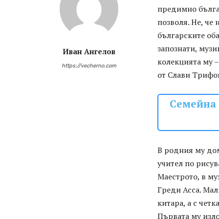
предимно бълга
позволя. Не, че
българските оба
запознати, музи
Иван Ангелов
колекцията му 
https://vecherno.com
от Слави Трифон
Семейна 
В родния му дом
учител по рисув
Маестрото, в му
Греди Асса. Мал
китара, а с четка
Първата му изло