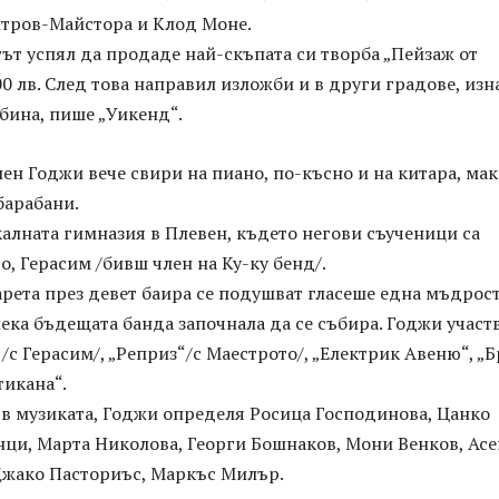
тров-Майстора и Клод Моне.
ът успял да продаде най-скъпата си творба „Пейзаж от
00 лв. След това направил изложби и в други градове, изн
бина, пише „Уикенд“.
н Годжи вече свири на пиано, по-късно и на китара, ма
 барабани.
алната гимназия в Плевен, където негови съученици са
о, Герасим /бивш член на Ку-ку бенд/.
рета през девет баира се подушват гласеше една мъдрост
лека бъдещата банда започнала да се събира. Годжи участв
 /с Герасим/, „Реприз“/с Маестрото/, „Електрик Авеню“, „
тикана“.
 в музиката, Годжи определя Росица Господинова, Цанко
нци, Марта Николова, Георги Бошнаков, Мони Венков, Асе
 Джако Пасториъс, Маркъс Милър.