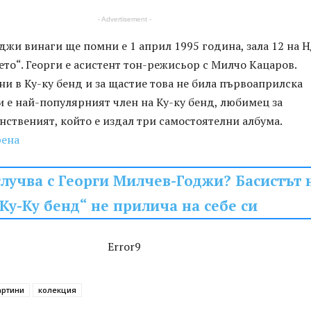
- Advertisement -
оджи винаги ще помни е 1 април 1995 година, зала 12 на 
ето“. Георги е асистент тон-режисьор с Милчо Кацаров.
ни в Ку-ку бенд и за щастие това не била първоаприлска
 е най-популярният член на Ку-ку бенд, любимец за
нственият, който е издал три самостоятелни албума.
рена
случва с Георги Милчев-Годжи? Басистът 
Ку-Ку бенд“ не прилича на себе си
Error9
артини
колекция