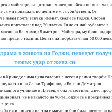
рски майстори, защото западноевропейски не мога да си
 не са ми попадали, но цените им са убийствени. От
че имам почти всички имена”, хвали се Годжи. Според
канта притежавал над 70 платна. Едно от най-хубавите в
– масло на Владимир Димитров-Майстора, му било подар
ов преди 5 години. Цената на творбата е над 60 000 лева
драма в живота на Годжи, певецът получ
тежък удар от жена си
 в Криводол има цяла галерия с негови ранни творби. Н
ане, както и на Слави Трифонов, и Евгени Димитров-
зикалното училище в Плевен, е бил известният днес проф
цина знаят, че в началото на 90-те Годжи се е прехранвал 
 в ръка.
жба с живописни платна с маслени бои била посветена н