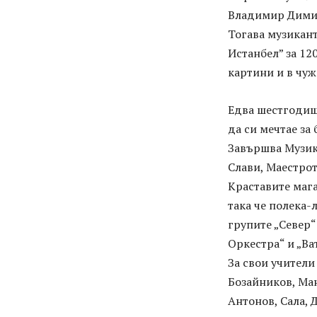
Владимир Дими
Тогава музикант
Истанбел” за 12
картини и в чуж
Едва шестгодише
да си мечтае за
Завършва Музик
Слави, Маестрот
Краставите мага
така че полека-
групите „Север“
Оркестра“ и „Ва
За свои учители
Бозайников, Ма
Антонов, Сала,