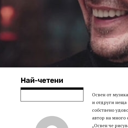
Най-четени
Освен от музика
и отдруги неща 
собствено удово
автор на много 
„Освен че рису