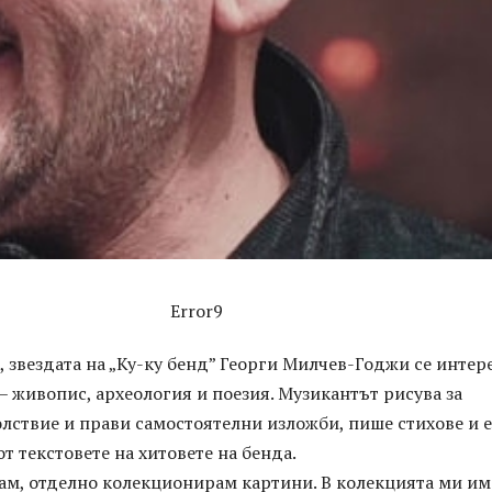
Error9
, звездата на „Ку-ку бенд” Георги Милчев-Годжи се интер
– живопис, археология и поезия. Музикантът рисува за
лствие и прави самостоятелни изложби, пише стихове и е
от текстовете на хитовете на бенда.
вам, отделно колекционирам картини. В колекцията ми им