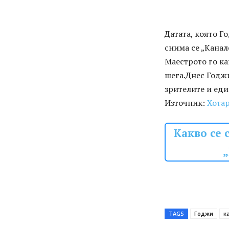
Датата, която Г
снима се „Канал
Маестрото го ка
шега.Днес Годжи
зрителите и еди
Източник:
Хота
Kакво се 
„
TAGS
Годжи
к