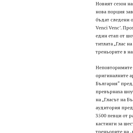
Новият сезон на
нова порция за
бъдат следени о
Venci Venc’. Пр
един етап от шо
титлата „Глас н
треньорите в н
Неповторимите г
оригиналните ар
България“ предл
превърнаха шоут
на „Гласът на Б
аудитория пред 
3500 певци от р
кастинги за шес
треньорите на „