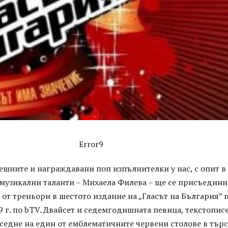
Error9
ешните и награждавани поп изпълнителки у нас, с опит в
 музикални таланти – Михаела Филева – ще се присъедин
 от треньори в шестото издание на „Гласът на България” 
9 г. по bTV. Двайсет и седемгодишната певица, текстопис
седне на един от емблематичните червени столове в тър