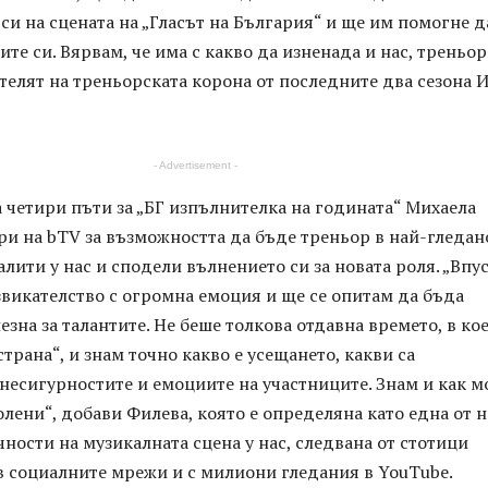
 си на сцената на „Гласът на България“ и ще им помогне д
ите си. Вярвам, че има с какво да изненада и нас, треньор
елят на треньорската корона от последните два сезона 
- Advertisement -
 четири пъти за „БГ изпълнителка на годината“ Михаела
ри на bTV за възможността да бъде треньор в най-гледан
лити у нас и сподели вълнението си за новата роля. „Впу
звикателство с огромна емоция и ще се опитам да бъда
зна за талантите. Не беше толкова отдавна времето, в ко
страна“, и знам точно какво е усещането, какви са
несигурностите и емоциите на участниците. Знам и как м
лени“, добави Филева, която е определяна като една от н
ности на музикалната сцена у нас, следвана от стотици
в социалните мрежи и с милиони гледания в YouTube.