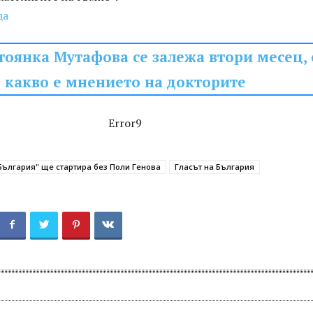
ца
тоянка Мутафова се залежа втори месец, 
какво е мнението на докторите
Error9
 България" ще стартира без Поли Генова
Гласът на България