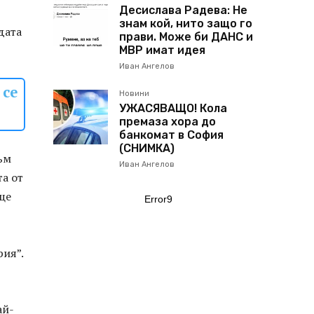
Десислава Радева: Не
знам кой, нито защо го
дата
прави. Може би ДАНС и
МВР имат идея
Иван Ангелов
 се
Новини
УЖАСЯВАЩО! Кола
премаза хора до
банкомат в София
(СНИМКА)
ъм
Иван Ангелов
та от
ще
Error9
рия”.
ай-