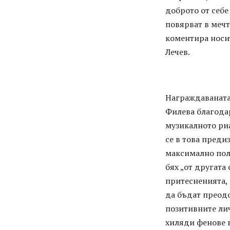
доброто от себе
повярват в мечт
коментира носит
Лечев.
Награждаваната
Филева благода
музикалното риа
се в това преди
максимално поле
бях „от другата 
притесненията, 
да бъдат преодо
позитивните лич
хиляди фенове 