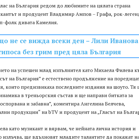
лас на България редом до любимите на цялата страна
икантът и продуцент Владимир Ампов – Графа, рок-леген
оп-фолк дивата Камелия.
о не се вижда всеки ден – Лили Иванова
типоса без грим пред цяла България
ето на успешен млад изпълнител като Михаела Филева к
асът на България” е естествено продължение на поредица
я, които предизвикаха последните издания на шоуто. Тя 
намика в треньорския състав и ще направи битката за
оспорвана и забавна”, коментира Ангелина Белчева,
лни продукции“ на bTV и продуцент на „Гласът на Бълга
ла като музикант и вярвам, че нейната лична история и
о излъчва, ще вдъхновят младите талантите да покажат н