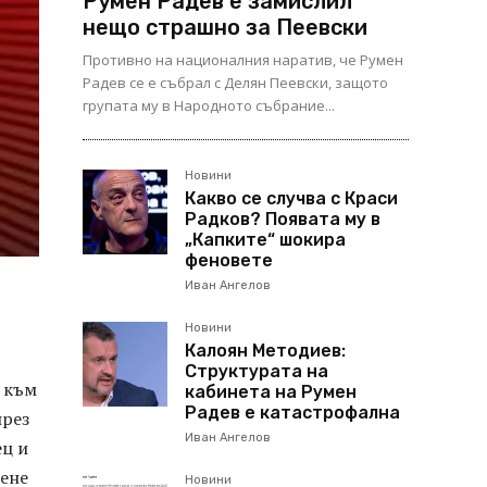
Румен Радев е замислил
нещо страшно за Пеевски
Противно на националния наратив, че Румен
Радев се е събрал с Делян Пеевски, защото
групата му в Народното събрание...
Новини
Какво се случва с Краси
Радков? Появата му в
„Капките“ шокира
феновете
Иван Ангелов
Новини
Калоян Методиев:
Структурата на
и към
кабинета на Румен
Радев е катастрофална
през
Иван Ангелов
ец и
сене
Новини