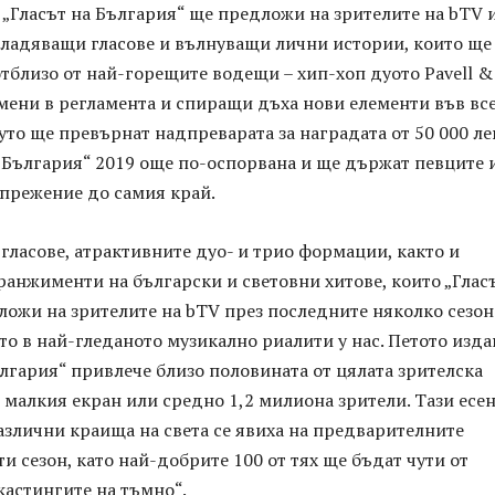
 „Гласът на България“ ще предложи на зрителите на bTV 
владяващи гласове и вълнуващи лични истории, които ще
тблизо от най-горещите водещи – хип-хоп дуото Pavell &
омени в регламента и спиращи дъха нови елементи във вс
уто ще превърнат надпреварата за наградата от 50 000 ле
а България“ 2019 още по-оспорвана и ще държат певците 
апрежение до самия край.
ласове, атрактивните дуо- и трио формации, както и
анжименти на български и световни хитове, които „Глас
ожи на зрителите на bTV през последните няколко сезон
о в най-гледаното музикално риалити у нас. Петото изд
ългария“ привлече близо половината от цялата зрителска
малкия екран или средно 1,2 милиона зрители. Тази есе
азлични краища на света се явиха на предварителните
ти сезон, като най-добрите 100 от тях ще бъдат чути от
кастингите на тъмно“.