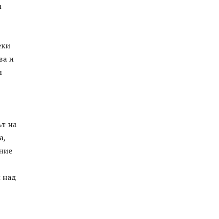
и
еки
ва и
и
ът на
а,
ание
н над