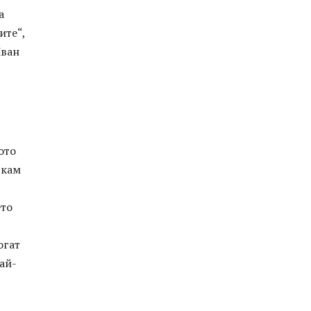
а
ите“,
Иван
ото
скам
ето
огат
ай-