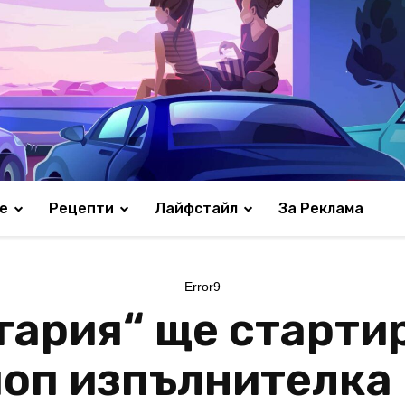
е
Рецепти
Лайфстайл
За Реклама
Error9
гария“ ще старти
поп изпълнителка