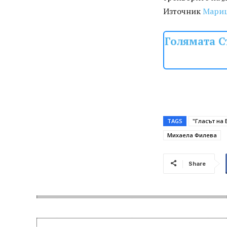
Източник
Мари
Голямата С
TAGS
"Гласът на
Михаела Филева
Share