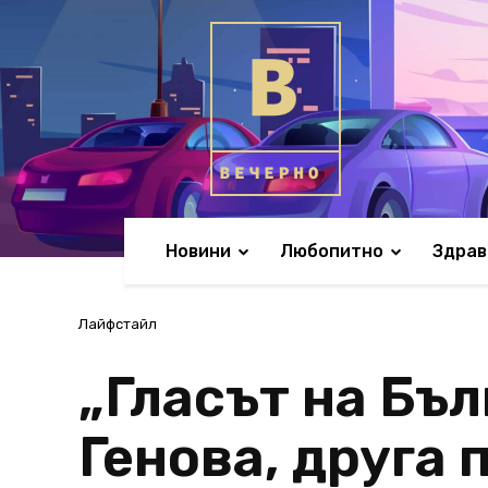
Новини
Любопитно
Здрав
Лайфстайл
„Гласът на Бъл
Генова, друга 