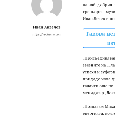
на най-добрия г
треньори – муз
Иван Лечев и п
Иван Ангелов
Такова нещ
https://vecherno.com
из
„Присъединяван
звездите на „Гл
успехи и еуфори
придаде нова ди
таланти още по-
мениджър „Лока
„Познавам Михае
енергията, коят