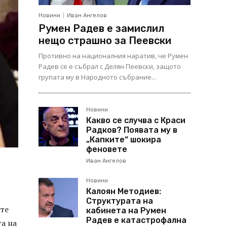
Новини
Иван Ангелов
Румен Радев е замислил
нещо страшно за Пеевски
Противно на националния наратив, че Румен
Радев се е събрал с Делян Пеевски, защото
групата му в Народното събрание...
Новини
Какво се случва с Краси
Радков? Появата му в
„Капките“ шокира
феновете
Иван Ангелов
Новини
Калоян Методиев:
Структурата на
итe
кабинета на Румен
Радев е катастрофална
тa нa