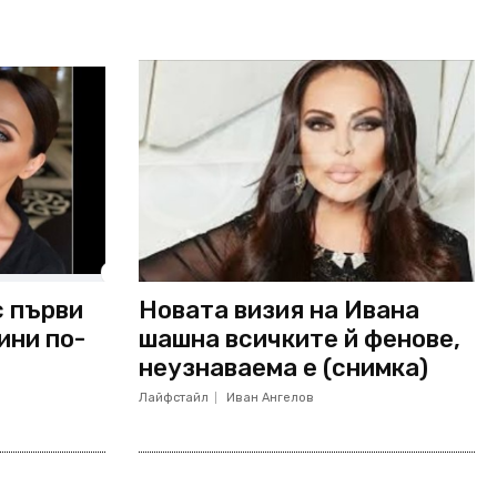
с първи
Новата визия на Ивана
ини по-
шашна всичките й фенове,
неузнаваема е (снимка)
Лайфстайл
Иван Ангелов