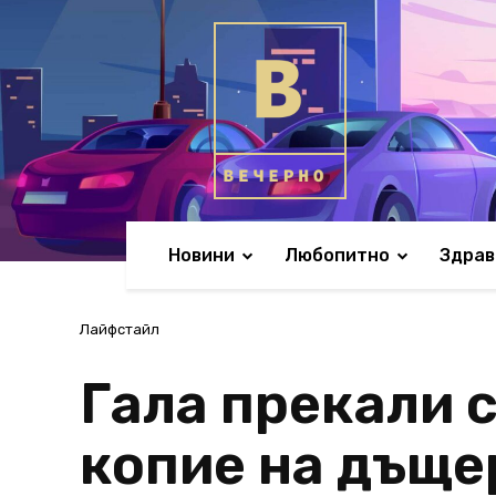
Новини
Любопитно
Здрав
Лайфстайл
Гала прекали с
копие на дъще