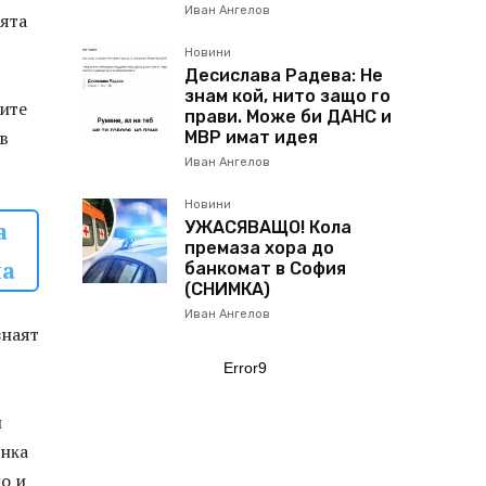
Иван Ангелов
pятa
Новини
Десислава Радева: Не
знам кой, нито защо го
ĸитe
прави. Може би ДАНС и
в
МВР имат идея
Иван Ангелов
Новини
а
УЖАСЯВАЩО! Кола
премаза хора до
на
банкомат в София
(СНИМКА)
Иван Ангелов
знaят
Error9
и
янĸa
нo и