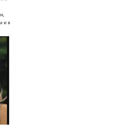
и,
a и в