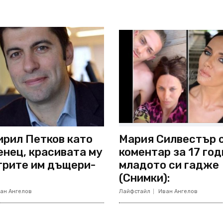
ирил Петков като
Мария Силвестър 
нец, красивата му
коментар за 17 год
 трите им дъщери-
младото си гадже
(Снимки):
ан Ангелов
Лайфстайл
Иван Ангелов