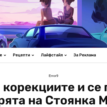
е
Рецепти
Лайфстайл
За Реклама
Error9
 корекциите и се
рята на Стоянка 