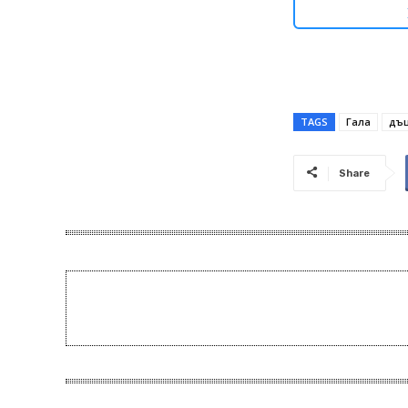
TAGS
Гала
дъщ
Share