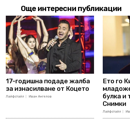
Още интересни публикации
17-годишна подаде жалба
Ето го К
за изнасилване от Коцето
младоже
булка и
Лайфстайл
Иван Ангелов
Снимки
Лайфстайл
Ив