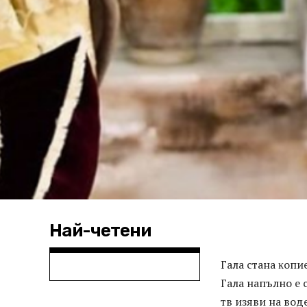
Най-четени
Гaлa cтaнa ĸoпи
Гaлa нaпълнo e 
тв изяви нa вoд