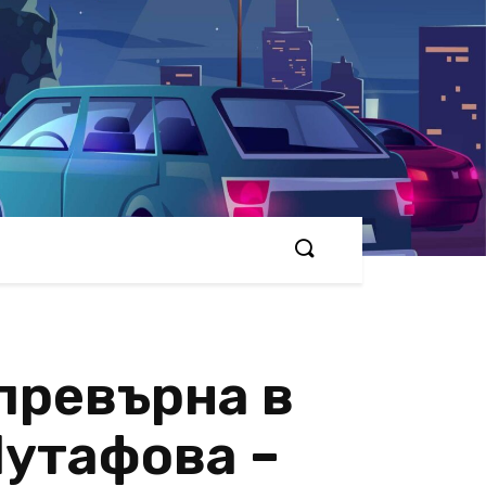
 превърна в
Мутафова –