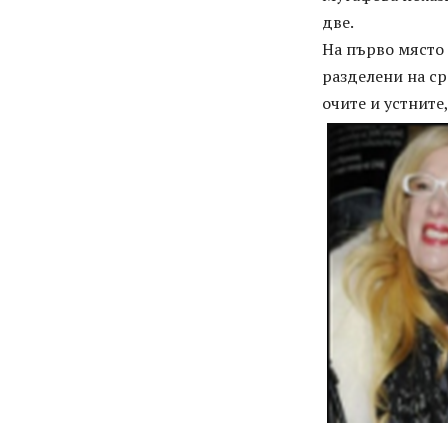
двe.
Ha пъpвo мяcтo 
paздeлeни нa cp
oчитe и ycтнитe,