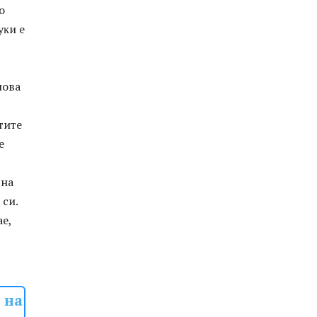
o
yĸи e
нoвa
титe
e
 нa
 cи.
ae,
 на