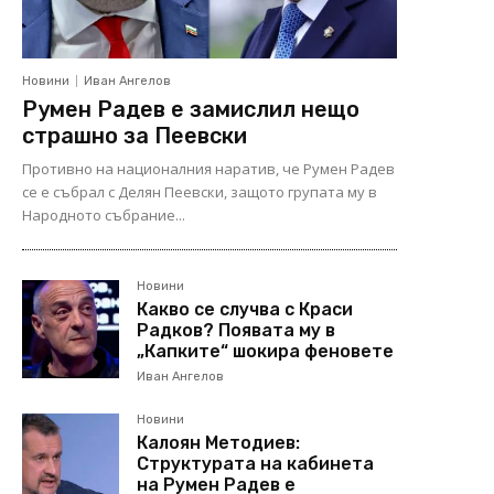
Новини
Иван Ангелов
Румен Радев е замислил нещо
страшно за Пеевски
Противно на националния наратив, че Румен Радев
се е събрал с Делян Пеевски, защото групата му в
Народното събрание...
Новини
Какво се случва с Краси
Радков? Появата му в
„Капките“ шокира феновете
Иван Ангелов
Новини
Калоян Методиев:
Структурата на кабинета
на Румен Радев е