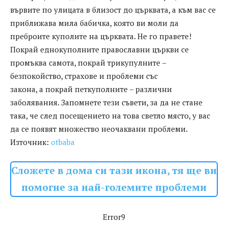
вървите по улицата в близост до църквата, а към вас се
приближава мила бабичка, която ви моли да
преброите куполите на църквата. Не го правете!
Покрай еднокуполните православни църкви се
промъква самота, покрай трикупулните –
безпокойство, страхове и проблеми със
закона, а покрай петкуполните – различни
заболявания. Запомнете тези съвети, за да не стане
така, че след посещението на това светло място, у вас
да се появят множество неочаквани проблеми.
Източник:
otbaba
Сложете в дома си тази икона, тя ще ви
помогне за най-големите проблеми
Error9