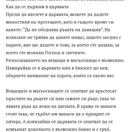
Как да се държим в църквата
Преди да влезете в църквата, можете да дадете
милостиня на просещите, като в същото време си
кажете: “Да не обеднява ръката на даващия”. На
излизане не трябва да давате нищо, защото заедно с
парите, вие ще дадете и това, за което сте дошли, за
което сте молили Господ и светиите.
Разпознаването на вещици и магьосници е възможно.
Намирайки се в църквата или в близост до нея,
обърнете внимание на хората, които са около вас.
Вещиците и магьосниците се опитват да кръстосат
пръстите на ръцете си или самите си ръце, така че
лявата ръка да лежи на дясната. В храма те винаги
стоят така, че гърбът им винаги да е прикрит от
олтара. А излизайки от църквата се опитват да се
измъкнат доколкото е възможно бавно и с гръб.