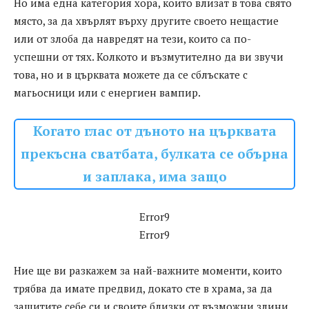
Но има една категория хора, които влизат в това свято
място, за да хвърлят върху другите своето нещастие
или от злоба да навредят на тези, които са по-
успешни от тях. Колкото и възмутително да ви звучи
това, но и в църквата можете да се сблъскате с
магьосници или с енергиен вампир.
Когато глас от дъното на църквата
прекъсна сватбата, булката се обърна
и заплака, има защо
Error9
Error9
Ние ще ви разкажем за най-важните моменти, които
трябва да имате предвид, докато сте в храма, за да
защитите себе си и своите близки от възможни злини.