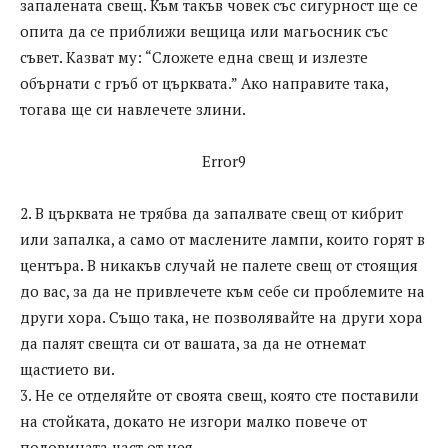
запалената свещ. Към такъв човек със сигурност ще се
опита да се приближи вещица или магьосник със
съвет. Казват му: “Сложете една свещ и излезте
обърнати с гръб от църквата.” Ако направите така,
тогава ще си навлечете злини.
Error9
2. В църквата не трябва да запалвате свещ от кибрит
или запалка, а само от маслените лампи, които горят в
центъра. В никакъв случай не палете свещ от стоящия
до вас, за да не привлечете към себе си проблемите на
други хора. Също така, не позволявайте на други хора
да палят свещта си от вашата, за да не отнемат
щастието ви.
3. Не се отделяйте от своята свещ, която сте поставили
на стойката, докато не изгори малко повече от
половината част от нея.