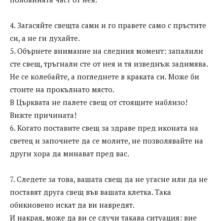
4. Загасяйте свещта сами и го правете само с пръстите
си, а не ги духайте.
5. Обърнете внимание на следния момент: запалили
сте свещ, тръгнали сте от нея и тя изведнъж задимява.
Не се колебайте, а погледнете в краката си. Може би
стоите на прокълнато място.
В Църквата не палете свещ от стоящите наблизо!
Вижте причината!
6. Когато поставите свещ за здраве пред иконата на
светец и започнете да се молите, не позволявайте на
други хора да минават пред вас.
7. Следете за това, вашата свещ да не угасне или да не
поставят друга свещ във вашата клетка. Така
обикновено искат да ви навредят.
И накрая, може да ви се случи такава ситуация: вие