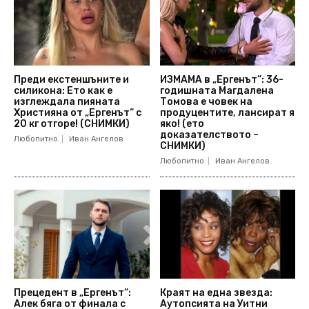
Преди екстеншъните и
ИЗМАМА в „Ергенът“: 36-
силикона: Ето как е
годишната Магдалена
изглеждала пияната
Томова е човек на
Християна от „Ергенът“ с
продуцентите, лансират я
20 кг отгоре! (СНИМКИ)
яко! (ето
доказателството –
Любопитно
Иван Ангелов
СНИМКИ)
Любопитно
Иван Ангелов
Прецедент в „Ергенът“:
Краят на една звезда:
Алек бяга от финала с
Аутопсията на Уитни