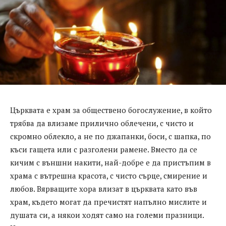
Църквата е храм за обществено богослужение, в който
трябва да влизаме прилично облечени, с чисто и
скромно облекло, а не по джапанки, боси, с шапка, по
къси гащета или с разголени рамене. Вместо да се
кичим с външни накити, най-добре е да пристъпим в
храма с вътрешна красота, с чисто сърце, смирение и
любов. Вярващите хора влизат в църквата като във
храм, където могат да пречистят напълно мислите и
душата си, а някои ходят само на големи празници.