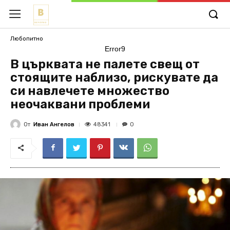
Любопитно
Error9
В църквата не палете свещ от
стоящите наблизо, рискувате да
си навлечете множество
неочаквани проблеми
От
Иван Ангелов
48341
0