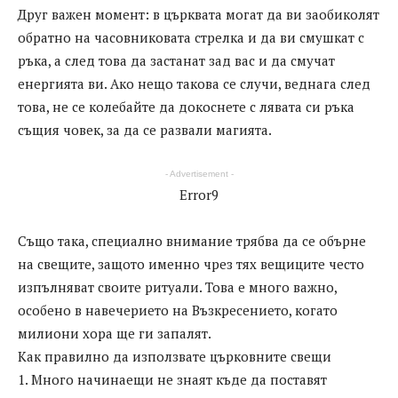
Друг важен момент: в църквата могат да ви заобиколят
обратно на часовниковата стрелка и да ви смушкат с
ръка, а след това да застанат зад вас и да смучат
енергията ви. Ако нещо такова се случи, веднага след
това, не се колебайте да докоснете с лявата си ръка
същия човек, за да се развали магията.
- Advertisement -
Error9
Също така, специално внимание трябва да се обърне
на свещите, защото именно чрез тях вещиците често
изпълняват своите ритуали. Това е много важно,
особено в навечерието на Възкресението, когато
милиони хора ще ги запалят.
Как правилно да използвате църковните свещи
1. Много начинаещи не знаят къде да поставят