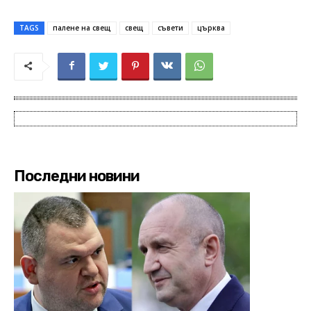
TAGS
палене на свещ
свещ
съвети
църква
Последни новини