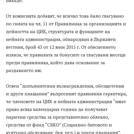
някъде.
От комисията добавят, че всичко това било гласувано
по силата на чл. 51 от Правилника за организацията и
дейността на ЦИК, структурата и функциите на
нейната администрация, обнародван в Държавен
вестник, брой 43 от 12 юни 2015 г. От обяснението
излиза, че правилата за бонусите са гласувани месеци
преди правилника, който дава основание за
раздаването им.
Освен “допълнителни възнаграждения, обезщетения
и други плащания” въпросният правилник гарантира,
че членовете на ЦИК и нейната администрация “имат
право всяка календарна година да получават
парични средства за представително облекло,
средства от фонд “СБКО” (Социално-битовото и
културно обслужване, бел. ред.) и други плащания”.