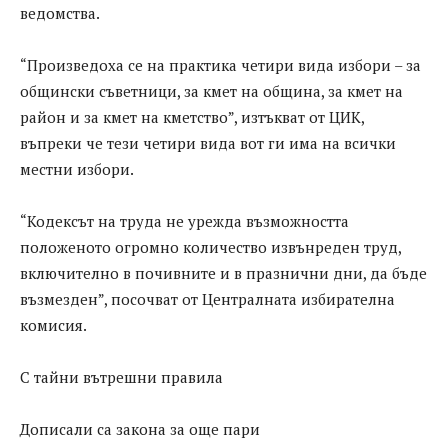
ведомства.
“Произведоха се на практика четири вида избори – за
общински съветници, за кмет на община, за кмет на
район и за кмет на кметство”, изтъкват от ЦИК,
въпреки че тези четири вида вот ги има на всички
местни избори.
“Кодексът на труда не урежда възможността
положеното огромно количество извънреден труд,
включително в почивните и в празнични дни, да бъде
възмезден”, посочват от Централната избирателна
комисия.
С тайни вътрешни правила
Дописали са закона за още пари