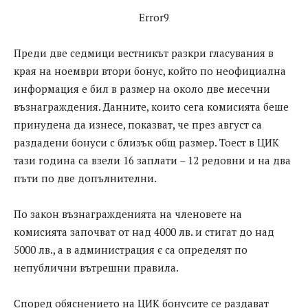
Error9
Преди две седмици вестникът разкри гласувания в
края на ноември втори бонус, който по неофициална
информация е бил в размер на около две месечни
възнаграждения. Данните, които сега комисията беше
принудена да изнесе, показват, че през август са
раздадени бонуси с близък общ размер. Тоест в ЦИК
тази година са взели 16 заплати – 12 редовни и на два
пъти по две допълнителни.
По закон възнагражденията на членовете на
комисията започват от над 4000 лв. и стигат до над
5000 лв., а в администрация є са определят по
непублични вътрешни правила.
Според обяснението на ЦИК бонусите се раздават