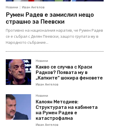
Новини
Иван Ангелов
Румен Радев е замислил нещо
страшно за Пеевски
Противно на националния наратив, че Румен Радев
се е събрал с Делян Пеевски, защото групата му в
Народното събрание...
Новини
Какво се случва с Краси
Радков? Появата му в
„Капките“ шокира феновете
Иван Ангелов
Новини
Калоян Методиев:
Структурата на кабинета
на Румен Радев е
катастрофална
Иван Ангелов