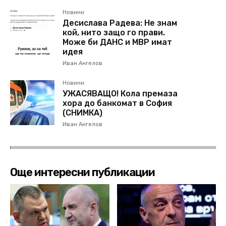
Новини
Десислава Радева: Не знам
кой, нито защо го прави.
Може би ДАНС и МВР имат
идея
Иван Ангелов
Новини
УЖАСЯВАЩО! Кола премаза
хора до банкомат в София
(СНИМКА)
Иван Ангелов
Още интересни публикации