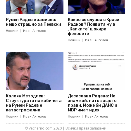
Румен Радев е замислил
Какво се случва с Краси
нещо страшно за Пеевски
Радков? Появата му в
„Капките“ шокира
Новини
Иван Ангелов
феновете
Новини
Иван Ангелов
Калоян Методиев:
Десислава Радева: Не
Структурата на кабинета
знам кой, нито защо го
на Румен Радев е
прави. Може би ДАНС и
катастрофална
МВР имат идея
Новини
Иван Ангелов
Новини
Иван Ангелов
© Vecherno.com 2020 | Всички права запазени