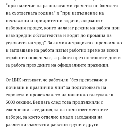
“при наличие на разполагаеми средства по бюджета
на съответната година” и “при изпълнение на
неотложни и приоритетни задачи, свързани с
изборния процес, които налагат режим на работа при
извънредни обстоятелства и водят до промяна на
условията на труд”. За администрацията е предвидено
и заплащане на работа извън работно време за всеки
отработен нощен час, за работа през почивните дни и
за работа през дните на официалните празници.
От ЦИК изтъкват, че работили “без прекъсване в
почивни и празнични дни” за подготовката на
евровота и провеждането на машинно гласуване в
3000 секции. Веднага след това продължили с
ежедневни заседания, за да подготвят местните
избори, за което отделно имали заседания на
различни съвместни работни групи с други