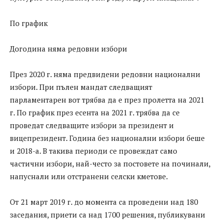
По график
Догодина няма редовни избори
През 2020 г. няма предвидени редовни национални
избори. При пълен мандат следващият
парламентарен вот трябва да е през пролетта на 2021
г. По график през есента на 2021 г. трябва да се
проведат следващите избори за президент и
вицепрезидент. Година без национални избори беше
и 2018-а. В такива периоди се провеждат само
частични избори, най-често за постовете на починали,
напуснали или отстранени селски кметове.
От 21 март 2019 г. до момента са проведени над 180
заседания, приети са над 1700 решения, публикувани