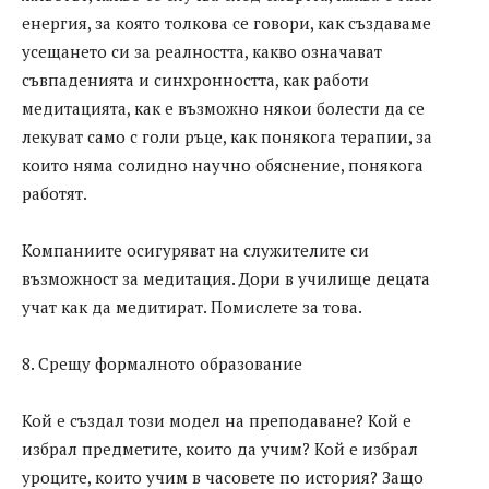
енергия, за която толкова се говори, как създаваме
усещането си за реалността, какво означават
съвпаденията и синхронността, как работи
медитацията, как е възможно някои болести да се
лекуват само с голи ръце, как понякога терапии, за
които няма солидно научно обяснение, понякога
работят.
Компаниите осигуряват на служителите си
възможност за медитация. Дори в училище децата
учат как да медитират. Помислете за това.
8. Срещу формалното образование
Кой е създал този модел на преподаване? Кой е
избрал предметите, които да учим? Кой е избрал
уроците, които учим в часовете по история? Защо