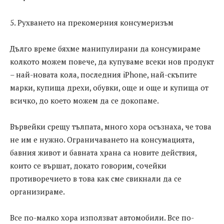
5. Рухването на прекомерния консумеризъм
Дълго време бяхме манипулирани да консумираме
колкото можем повече, да купуваме всеки нов продукт
– най-новата кола, последния iPhone, най-скъпите
марки, купища дрехи, обувки, още и още и купища от
всичко, до което можем да се докопаме.
Вървейки срещу тълпата, много хора осъзнаха, че това
не им е нужно. Ограничаването на консумацията,
бавния живот и бавната храна са новите действия,
които се вършат, докато говорим, сочейки
противоречието в това как сме свикнали да се
организираме.
Все по-малко хора използват автомобили. Все по-