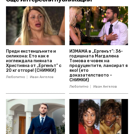
Преди екстеншъните и
ИЗМАМА в „Ергенът“: 36-
силикона: Ето как е
годишната Магдалена
изглеждала пияната
Томова е човек на
Християна от „Ергенът“ с
продуцентите, лансират я
20 кг отгоре! (СНИМКИ)
яко! (ето
доказателството –
Любопитно
Иван Ангелов
СНИМКИ)
Любопитно
Иван Ангелов