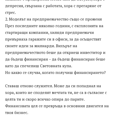
депресия, свързана с работата, хора с прегаряне от
стрес.
2. Моделът на предприемачество също се променя
През последните няколко години, с експлозията на
стартиращи компании, хиляди предприемачи
превърнаха гаражите си в офиси, за да осъществят
своите идеи за милиарди. Вихърът на
предприемачеството беше да откриеш инвеститор и
да бъдеш финансиран – да бъдеш финансиран беше
като да спечелиш Световната купа.
Но какво се случва, когато получиш финансирането?
Ставаш отново служител. Може да си попаднал на
хора, които не споделят мечтата ти, не са в съгласие с
целта ти и скоро всичко опира до парите.
Финансовата цел се превръща в основния двигател на
твоя бизнес.