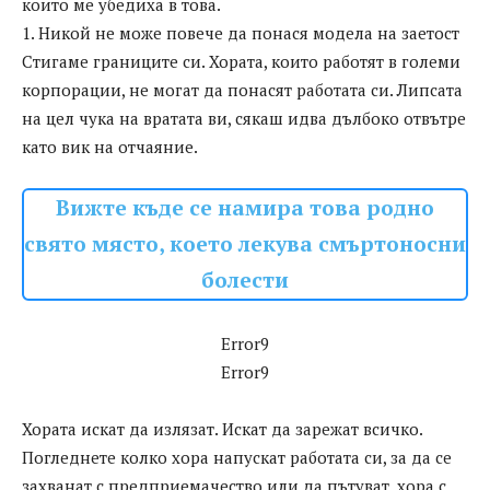
които ме убедиха в това.
1. Никой не може повече да понася модела на заетост
Стигаме границите си. Хората, които работят в големи
корпорации, не могат да понасят работата си. Липсата
на цел чука на вратата ви, сякаш идва дълбоко отвътре
като вик на отчаяние.
Вижте къде се намира това родно
свято място, което лекува смъртоносни
болести
Error9
Error9
Хората искат да излязат. Искат да зарежат всичко.
Погледнете колко хора напускат работата си, за да се
захванат с предприемачество или да пътуват, хора с