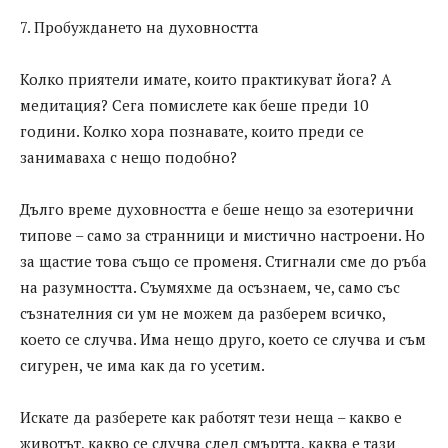
7. Пробуждането на духовността
Колко приятели имате, които практикуват йога? А
медитация? Сега помислете как беше преди 10
години. Колко хора познавате, които преди се
занимаваха с нещо подобно?
Дълго време духовността е беше нещо за езотерични
типове – само за странници и мистично настроени. Но
за щастие това също се променя. Стигнали сме до ръба
на разумността. Съумяхме да осъзнаем, че, само със
съзнателния си ум не можем да разберем всичко,
което се случва. Има нещо друго, което се случва и съм
сигурен, че има как да го усетим.
Искате да разберете как работят тези неща – какво е
животът, какво се случва след смъртта, каква е тази