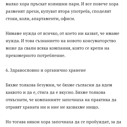
малко хора пръскат излишни пари. И все повече хора
разменят дрехи, купуват втора употреба, споделят
стоки, коли, апартаменти, офиси.
Нямаме нужда от всичко, от което ни казват, че имаме
нужда. И това съзнанието на новото консуматорство
може да свали всяка компания, която се крепи на
прекомерното потребление.
6. Здравословно и органично хранене
Бяхме толкова безумни, че бяхме съгласни да ядем
каквото и да е, стига да е вкусно. Бяхме толкова
откъснати, че компаниите започнаха на практика да
отравят храната ни и ние не казвахме нищо.
Но тогава някои хора започнаха да се пробуждат, за да