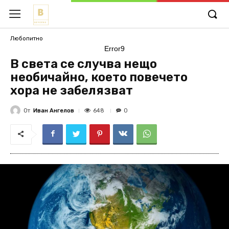
Любопитно
Error9
В света се случва нещо
необичайно, което повечето
хора не забелязват
От
Иван Ангелов
648
0