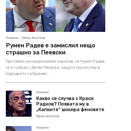
Новини
Иван Ангелов
Румен Радев е замислил нещо
страшно за Пеевски
Противно на националния наратив, че Румен Радев
се е събрал с Делян Пеевски, защото групата му в
Народното събрание...
Новини
Какво се случва с Краси
Радков? Появата му в
„Капките“ шокира феновете
Иван Ангелов
Новини