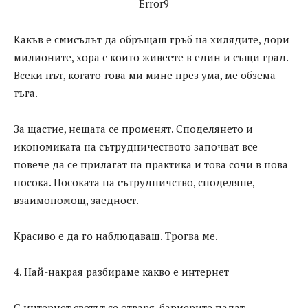
Error9
Какъв е смисълът да обръщаш гръб на хилядите, дори
милионите, хора с които живеете в един и същи град.
Всеки път, когато това ми мине през ума, ме обзема
тъга.
За щастие, нещата се променят. Споделянето и
икономиката на сътрудничеството започват все
повече да се прилагат на практика и това сочи в нова
посока. Посоката на сътрудничство, споделяне,
взаимопомощ, заедност.
Красиво е да го наблюдаваш. Трогва ме.
4. Най-накрая разбираме какво е интернет
С интернет светът се отваря, бариерите падат,