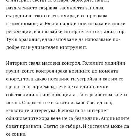
разделението свършва, заедността започва,
сътрудничеството експлодира, и се проявава
взаимопомощта. Някои народи постигнаха истински
революции, използвайки интернет като катализатор.
Тук в Бразилия, едва започваме да използваме по-
добре този удивителен инструмент.
Интернет сваля масовия контрол. Големите медийни
групи, които контролираха новините до момента
според това какво послание ги устройва и как им се
ще да го възприемем, вече не са единолични
собственици на информацията. Ти търсиш това, което
искаш. Свързваш се с когото искаш. Изследваш,
каквото те интересува. В епохата на интернет
обикновените хора вече не са безмълвни. Анонимните
биват признати. Светът се събира. И системата може да
се срине.