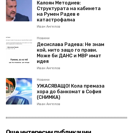
Калоян Методиев:
Структурата на кабинета
на Румен Радев е
катастрофална
Иван Ангелов
Новини
Десислава Радева: Не знам
кой, нито защо го прави.
Може би ДАНС и МВР имат
идея
Иван Ангелов
Новини
УЖАСЯВАЩО! Кола премаза
хора до банкомат в София
(СНИМКА)
Иван Ангелов
Още интересни публикации