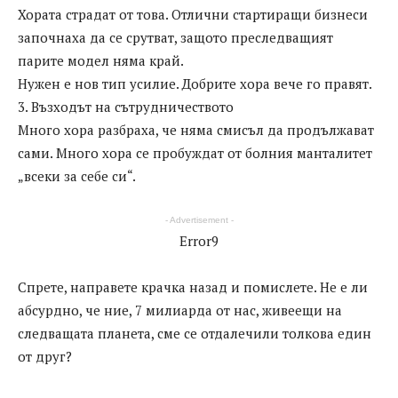
Хората страдат от това. Отлични стартиращи бизнеси
започнаха да се срутват, защото преследващият
парите модел няма край.
Нужен е нов тип усилие. Добрите хора вече го правят.
3. Възходът на сътрудничеството
Много хора разбраха, че няма смисъл да продължават
сами. Много хора се пробуждат от болния манталитет
„всеки за себе си“.
- Advertisement -
Error9
Спрете, направете крачка назад и помислете. Не е ли
абсурдно, че ние, 7 милиарда от нас, живеещи на
следващата планета, сме се отдалечили толкова един
от друг?