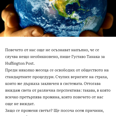
Повечето от нас още не осъзнават напълно, че се
случва нещо необикновено, пише Густаво Танака за
Huffington Post.
Преди няколко месеца се освободих от обществото на
стандартните процедури. Счупих веригите на страха,
които ме държаха заключен в системата. Оттогава
виждам света от различна перспектива: такава, в която
всичко претърпява промяна, която повечето от нас
още не виждат.
Защо се променя светът? Ще посоча осем причини,