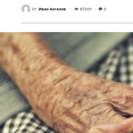
От
Иван Ангелов
87069
0