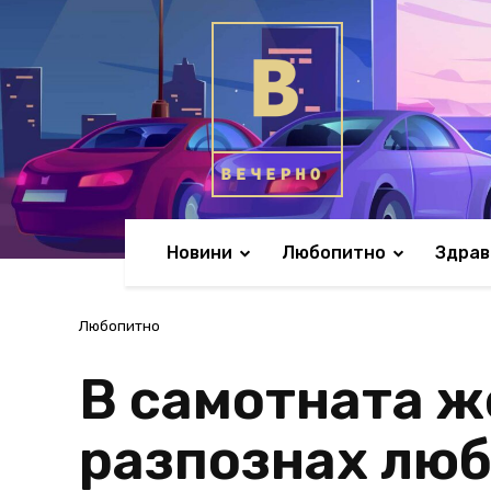
Новини
Любопитно
Здрав
Любопитно
В самотната же
разпознах люб