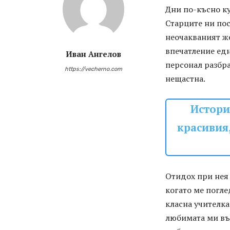
Дни по-късно ку
Старците ни пос
неочакваният же
впечатление едн
Иван Ангелов
персонал разбра
https://vecherno.com
нещастна.
Истори
красивия,
Отидох при нея 
когато ме погле
класна учителка
любимата ми въ