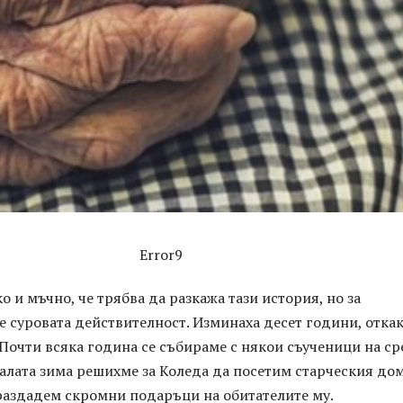
Error9
о и мъчно, че трябва да разкажа тази история, но за
е суровата действителност. Изминаха десет години, отка
Почти всяка година се събираме с някои съученици на с
алата зима решихме за Коледа да посетим старческия дом
 раздадем скромни подаръци на обитателите му.