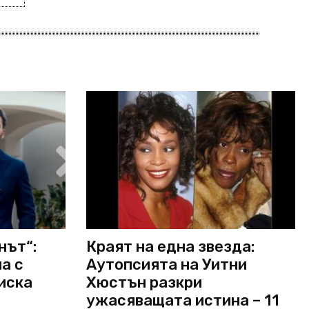
нът“:
Краят на една звезда:
а с
Аутопсията на Уитни
 иска
Хюстън разкри
ужасяващата истина – 11