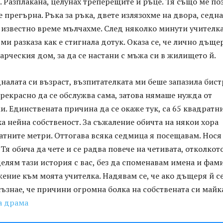
я. Разплакана, целунах треперещите й ръце. Тя също ме по
 прегърна. Ръка за ръка, двете излязохме на двора, седн
 известно време мълчахме. След няколко минути учителк
 ми разказа как е стигнала дотук. Оказа се, че лично дъще
тарческия дом, за да се настани с мъжа си в жилището й.
алата си възраст, възпитателката ми беше запазила бис
рекрасно да се обслужва сама, затова нямаше нужда от
. Единствената причина да се окаже тук, са 65 квадратн
ха нейна собственост. За съжаление обичта на някои хора
атните метри. Оттогава всяка седмица я посещавам. Нося
 Тя обича да чете и се радва повече на четивата, отколкот
елям тази история с вас, без да споменавам имена и фам
жение към моята учителка. Надявам се, че ако дъщеря й с
съзнае, че причини огромна болка на собствената си майк
а драма