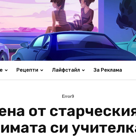
е
Рецепти
Лайфстайл
За Реклама
Error9
на от старческия
имата си учителк