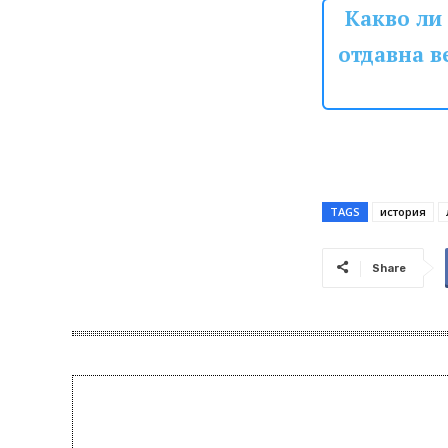
Какво ли
отдавна в
TAGS
история
Share