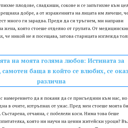
пихме плодове, сладкиши, сокове и се запътихме към цел
рещнаха добре, а от израженията на лицата им личеше, ч
ст много ги зарадва. Преди да си тръгнем, ми направи
а жена, която стоеше отделно от групата. От медицински
х, че никой не я посещава, затова старицата изглежда тол
ята на моята голяма любов: Истината за
 самотен баща в който се влюбих, се ока
различна
с намерението да я поканя да се присъедини към нас, но
дна в очите, изтръпнах от ужас. Пред мен стоеше моята б
. Състарена, отчаяна, с побелели коси. Нима това беше
зпитателка, която ни научи на ценни житейски уроци? Въ