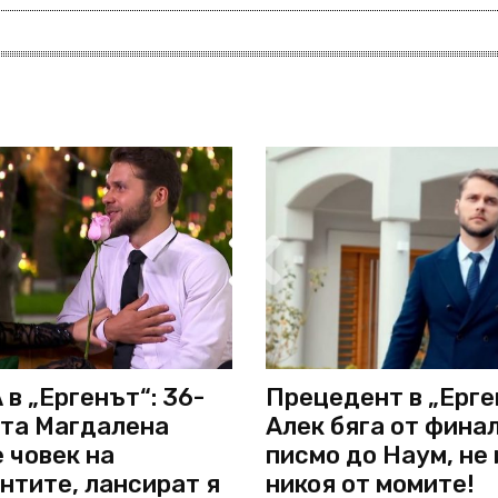
в „Ергенът“: 36-
Прецедент в „Ерге
та Магдалена
Алек бяга от финал
 човек на
писмо до Наум, не
нтите, лансират я
никоя от момите!