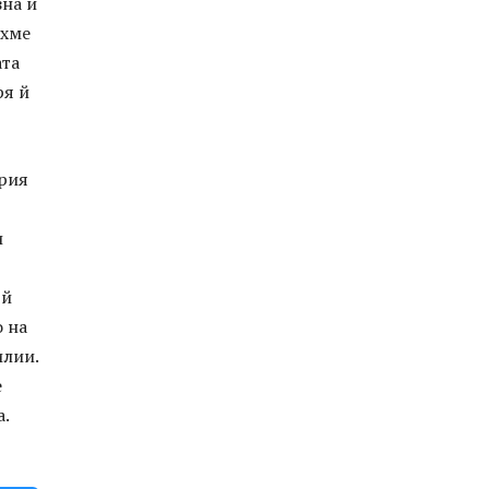
зна и
ахме
ата
ря й
трия
и
 й
о на
илии.
е
а.