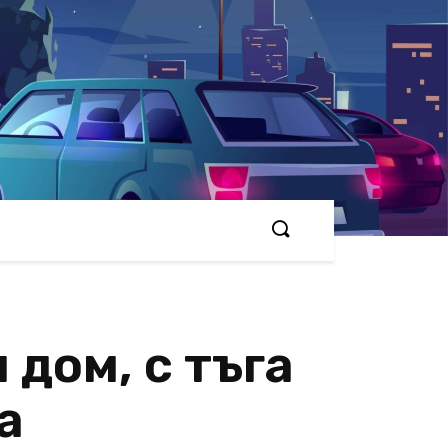
 дом, с тъга
а