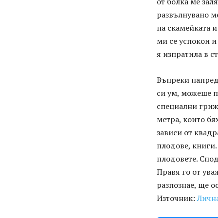
от болка ме зал
развълнувано ме
на скамейката и
ми се успокои и
я изпратила в с
Въпреки напредн
си ум, можеше п
специални грижи
метра, които бя
зависи от квадр
плодове, книги.
плодовете. Спод
Правя го от ува
разпознае, ще о
Източник:
Личн