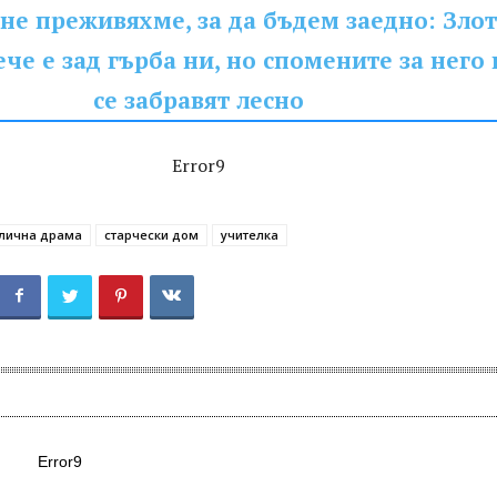
 не преживяхме, за да бъдем заедно: Зло
ече е зад гърба ни, но спомените за него 
се забравят лесно
Error9
лична драма
старчески дом
учителка
Error9