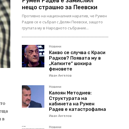
Румен Радев е замислил
нещо страшно за Пеевски
Противно на националния наратив, че Румен
Радев се е събрал с Делян Пеевски, защото
групата му в Народното събрание...
Новини
Какво се случва с Краси
Радков? Появата му в
„Капките“ шокира
феновете
Иван Ангелов
Новини
Калоян Методиев:
Структурата на
кто
кабинета на Румен
Радев е катастрофална
реща
Иван Ангелов
 в
Новини