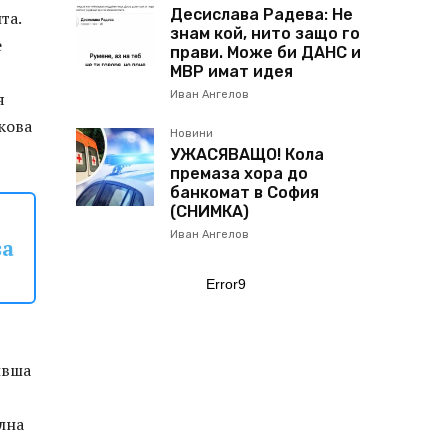
Десислава Радева: Не
та.
знам кой, нито защо го
е
прави. Може би ДАНС и
МВР имат идея
я
Иван Ангелов
кова
Новини
УЖАСЯВАЩО! Кола
премаза хора до
банкомат в София
(СНИМКА)
Иван Ангелов
за
Error9
ивша
лна