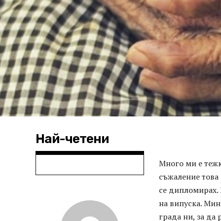
Най-четени
Много ми е тежк
съжаление това 
се дипломирах. 
на випуска. Мин
града ни, за да