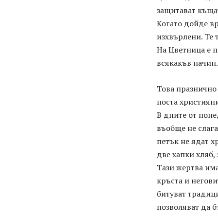
защитават къщат
Когато дойде вр
изхвърлени. Те 
На Цветница е п
всякакъв начин.
Това празнично 
поста християн
В дните от пон
въобще не слагат
петък не ядат х
две хапки хляб,
Тази жертва има
кръста и негови
битуват традици
позволяват да б