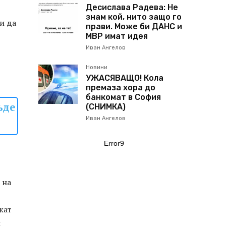
Десислава Радева: Не
знам кой, нито защо го
 и да
прави. Може би ДАНС и
МВР имат идея
Иван Ангелов
Новини
УЖАСЯВАЩО! Кола
премаза хора до
банкомат в София
ъде
(СНИМКА)
Иван Ангелов
Error9
 на
жат
и