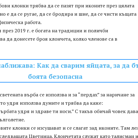
ови клонки трябва да се пазят при иконите през цялата
о е да се ругае, да се бродира и шие, да се чисти къщата
физическа работа.
 през 2019 г. е богата на традиции и поличби
ва да донесете броя клончета, колко членове са в
аближава: Как да сварим яйцата, за да б
боята безопасна
светената върба се използва и за “пердах” за наричане за
йто удря използва думите и трябва да каже:
върбата удря и здраве ти носи.” С такъв обичай човек дава
ълголетие.
вите клонки се изсушават и се слагат зад иконите. Там ле
следващата Цветница. Клончетата служат като талисман 