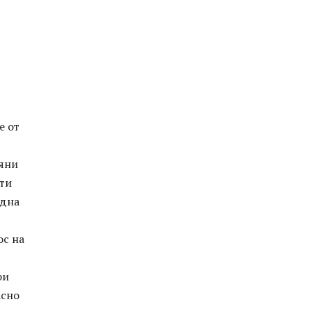
е от
ияни
ети
една
ос на
ои
асно