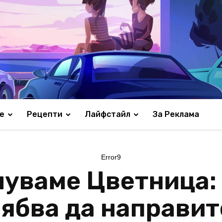
е
Рецепти
Лайфстайл
За Реклама
Error9
нуваме Цветница: 
ябва да направит