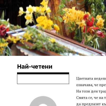
Най-четени
Цветната неделя
означава, че пре
На този ден тра
Смята се, че на
да предпазят къ