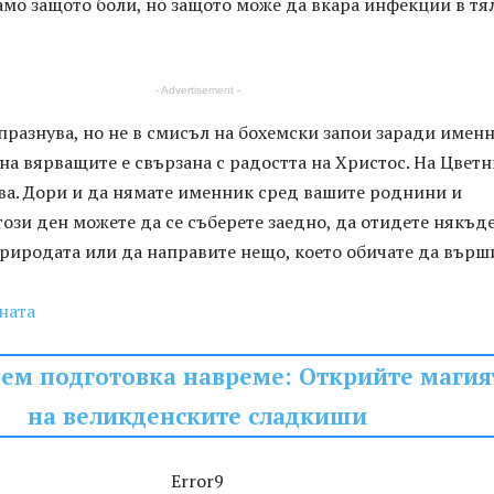
амо защото боли, но защото може да вкара инфекции в тя
- Advertisement -
празнува, но не в смисъл на бохемски запои заради имен
 на вярващите е свързана с радостта на Христос. На Цвет
ва. Дори и да нямате именник сред вашите роднини и
този ден можете да се съберете заедно, да отидете някъде
риродата или да направите нещо, което обичате да върш
ната
ем подготовка навреме: Открийте магия
на великденските сладкиши
Error9