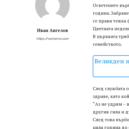
Осветените върб
година. Забранен
се прави тежка 
Цветната неделя
Иван Ангелов
В църквата тряб
https://vecherno.com
семейството.
Великден н
След службата о
здраве, като ко
“Аз не удрям – 
другия сила и д
След това върбо
цяла година до 