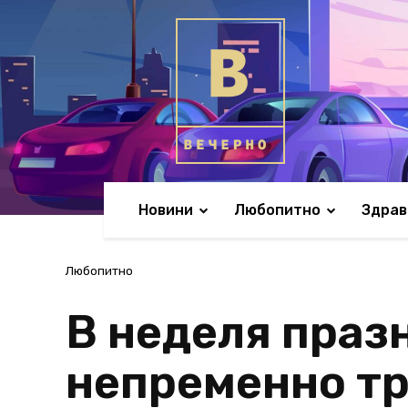
Новини
Любопитно
Здрав
Любопитно
В неделя праз
непременно тр