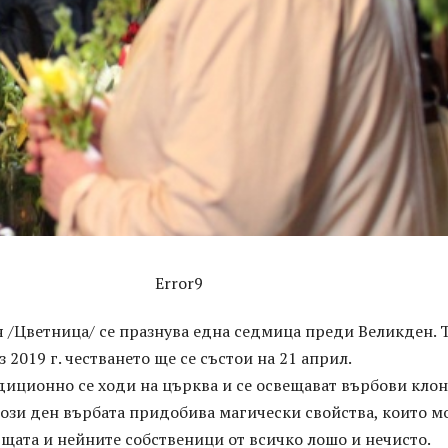
Error9
 /Цветница/ се празнува една седмица преди Великден. 
з 2019 г. честването ще се състои на 21 април.
диционно се ходи на църква и се освещават върбови клон
 този ден върбата придобива магически свойства, които м
щата и нейните собственици от всичко лошо и нечисто.