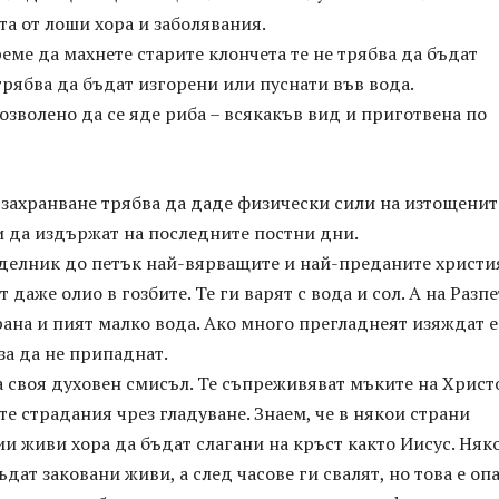
а от лоши хора и заболявания.
еме да махнете старите клончета те не трябва да бъдат
трябва да бъдат изгорени или пуснати във вода.
озволено да се яде риба – всякакъв вид и приготвена по
захранване трябва да даде физически сили на изтощенит
и да издържат на последните постни дни.
еделник до петък най-вярващите и най-преданите христ
 даже олио в гозбите. Те ги варят с вода и сол. А на Разп
рана и пият малко вода. Ако много прегладнеят изяждат 
 за да не припаднат.
 своя духовен смисъл. Те съпреживяват мъките на Христ
те страдания чрез гладуване. Знаем, че в някои страни
и живи хора да бъдат слагани на кръст както Иисус. Няк
ъдат заковани живи, а след часове ги свалят, но това е оп