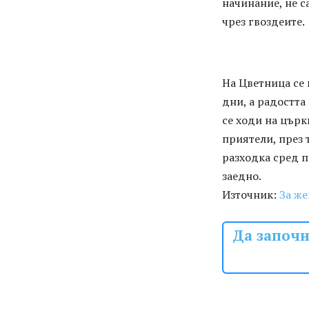
начинание, не с
чрез гвоздеите.
На Цветница се 
дни, а радостта
се ходи на църк
приятели, през 
разходка сред п
заедно.
Източник:
За же
Да започн