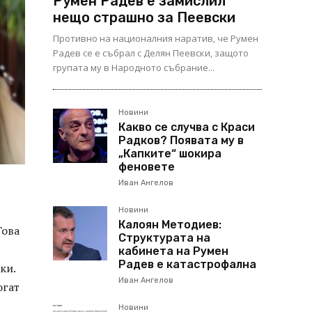
Румен Радев е замислил
нещо страшно за Пеевски
Противно на националния наратив, че Румен
Радев се е събрал с Делян Пеевски, защото
групата му в Народното събрание...
Новини
Какво се случва с Краси
Радков? Появата му в
„Капките“ шокира
феновете
Иван Ангелов
Новини
Калоян Методиев:
Това
Структурата на
кабинета на Румен
Радев е катастрофална
ки.
Иван Ангелов
огат
Новини