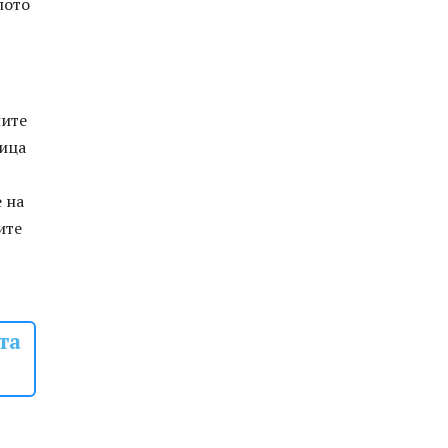
лото
ните
ница
 на
ите
та