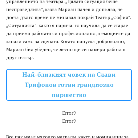
управлението на театъра. „Цялата ситуация беше
несправедлива”, казва Мариан Бачев и допълва, че
доста дълго време не минавал покрай Театър „София”.
„Ситуацията”, както я нарича, го научила да се старае
да приема работата си професионално, а емоциите да
запази само за сцената. Когато напуска доброволно,
Мариан бил убеден, че лесно ще си намери работа в
друг театър.
Най-близкият човек на Слави
Трифонов готви грандиозно
пиршество
Error9
Error9
Все пак имал няколко награди, както и номинации за