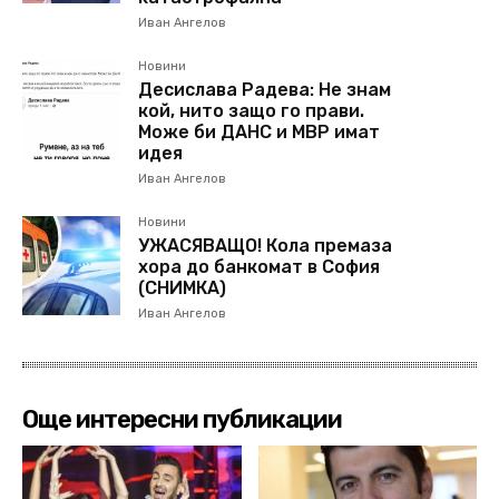
Иван Ангелов
Новини
Десислава Радева: Не знам
кой, нито защо го прави.
Може би ДАНС и МВР имат
идея
Иван Ангелов
Новини
УЖАСЯВАЩО! Кола премаза
хора до банкомат в София
(СНИМКА)
Иван Ангелов
Още интересни публикации