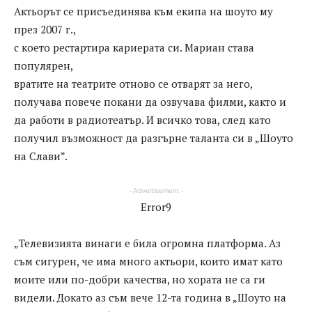
Актьорът се присъединява към екипа на шоуто му
през 2007 г.,
с което рестартира кариерата си. Мариан става
популярен,
вратите на театрите отново се отварят за него,
получава повече покани да озвучава филми, както и
да работи в радиотеатър. И всичко това, след като
получил възможност да разгърне таланта си в „Шоуто
на Слави”.
- Advertisement -
Error9
„Телевизията винаги е била огромна платформа. Аз
съм сигурен, че има много актьори, които имат като
моите или по-добри качества, но хората не са ги
видели. Докато аз съм вече 12-та година в „Шоуто на