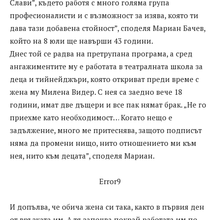
Слави”, където работя с много голяма група
професионалисти и с възможност за изява, която ти
дава тази добавена стойност”, споделя Мариан Бачев,
който на 8 юли ще навърши 43 години.
Днес той се радва на претрупана програма, а сред
ангажиментите му е работата в театралната школа за
деца и тийнейджъри, която откриват преди време с
жена му Милена Видер. С нея са заедно вече 18
години, имат две дъщери и все пак нямат брак. „Не го
приехме като необходимост… Когато нещо е
задължение, много ме притеснява, защото подписът
няма да промени нищо, нито отношението ми към
нея, нито към децата”, споделя Мариан.
Error9
И допълва, че обича жена си така, както в първия ден
от връзката им. А тя започва покрай работата им по