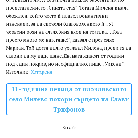
представлението „Синята стая”. Тогава Милена имала
обожател, който често й правел романтични
изненади, за да спечели благоволението й. „51
червени рози на служебния вход на театъра… Това
просто много ме натегаше!”, казвал е през смях
Мариан. Той доста дълго ухажвал Милена, преди тя да
склони да му даде шанс. Двамата живеят от години
под един покрив, но неофициално, пише „Уикенд“.
Източник:
ХотАрена
11-годишна певица от пловдивското
село Милево покори сърцето на Слави
Трифонов
Error9