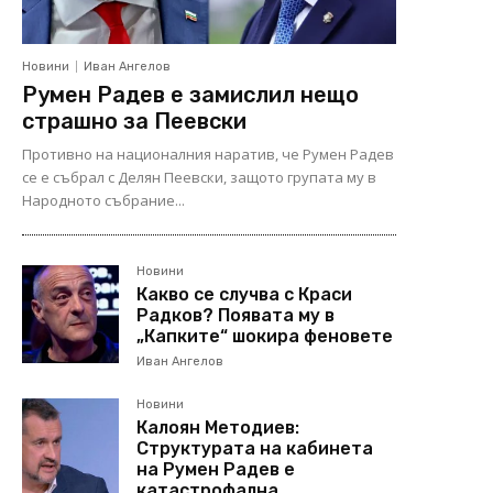
Новини
Иван Ангелов
Румен Радев е замислил нещо
страшно за Пеевски
Противно на националния наратив, че Румен Радев
се е събрал с Делян Пеевски, защото групата му в
Народното събрание...
Новини
Какво се случва с Краси
Радков? Появата му в
„Капките“ шокира феновете
Иван Ангелов
Новини
Калоян Методиев:
Структурата на кабинета
на Румен Радев е
катастрофална