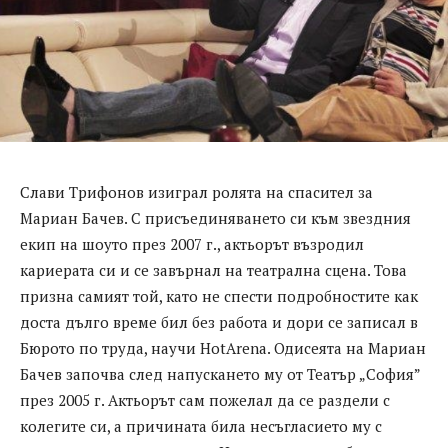
Слави Трифонов изиграл ролята на спасител за
Мариан Бачев. С присъединяването си към звездния
екип на шоуто през 2007 г., актьорът възродил
кариерата си и се завърнал на театрална сцена. Това
призна самият той, като не спести подробностите как
доста дълго време бил без работа и дори се записал в
Бюрото по труда, научи HotArena. Одисеята на Мариан
Бачев започва след напускането му от Театър „София”
през 2005 г. Актьорът сам пожелал да се раздели с
колегите си, а причината била несъгласието му с