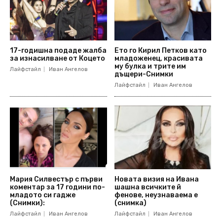
17-годишна подаде жалба
Ето го Кирил Петков като
за изнасилване от Коцето
младоженец, красивата
му булка и трите им
Лайфстайл
Иван Ангелов
дъщери-Снимки
Лайфстайл
Иван Ангелов
Мария Силвестър с първи
Новата визия на Ивана
коментар за 17 години по-
шашна всичките й
младото си гадже
фенове, неузнаваема е
(Снимки):
(снимка)
Лайфстайл
Иван Ангелов
Лайфстайл
Иван Ангелов