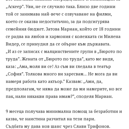
„Аскеер”. Уви, не се случило така. Близо две години
той се занимава най-вече с озвучаване на филми,
което се оказва недостатъчно, за да подсигурява
семейния бюджет. Затова Мариан, който от 18 години
се радва на любов и хармония с колежката си Милена
Видер, се принудил да се обърне към държавата.
„И аз се записах с малцинствените групи в „Бюрото по
труда”. Жената от „Бюрото по труда”, като ме видя,
каза: „Ама, моля ви се! Аз съм ви гледала в театър
„София”. Толкова много ви харесвам… Не мога да ви
намеря работа като актьор.” Казвам: „Ами, да,
предполагам, че няма да може да ми намерите, но все
пак, нали някакви права имам?”, споделя Мариан.
9 месеца получава минимална помощ за безработни и
казва, че наистина разчитал на тези пари.
Съдбата му дава нов шанс чрез Слави Трифонов.