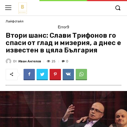
Лайфстайл
Error9
Втори шанс: Слави Трифонов го
спаси от глад и мизерия, а днес е
известен в цяла България
От
Иван Ангелов
25
0