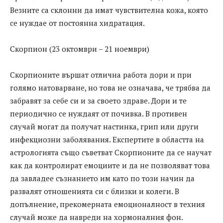
Везните са склонни да имат чувствителна кожа, която
се нуждае от постоянна хидратация.
Скорпион (23 октомври – 21 ноември)
Скорпионите вършат отлична работа дори и при
голямо натоварване, но това не означава, че трябва да
забравят за себе си и за своето здраве. Дори и те
периодично се нуждаят от почивка. В противен
случай могат да получат настинка, грип или други
инфекциозни заболявания. Експертите в областта на
астрологията също съветват Скорпионите да се научат
как да контролират емоциите и да не позволяват това
да завладее съзнанието им като по този начин да
развалят отношенията си с близки и колеги. В
допълнение, прекомерната емоционалност в техния
случай може да навреди на хормоналния фон.