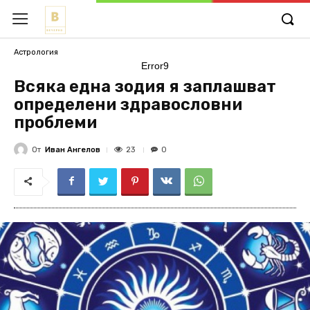
Астрология
Error9
Всяка една зодия я заплашват
определени здравословни
проблеми
От
Иван Ангелов
23
0