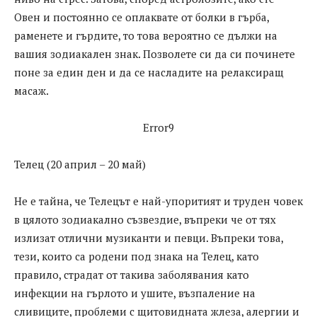
Овен и постоянно се оплаквате от болки в гърба,
раменете и гърдите, то това вероятно се дължи на
вашия зодиакален знак. Позволете си да си починете
поне за един ден и да се насладите на релаксиращ
масаж.
Error9
Телец (20 април – 20 май)
Не е тайна, че Телецът е най-упоритият и труден човек
в цялото зодиакално съзвездие, въпреки че от тях
излизат отлични музиканти и певци. Въпреки това,
тези, които са родени под знака на Телец, като
правило, страдат от такива заболявания като
инфекции на гърлото и ушите, възпаление на
сливиците, проблеми с щитовидната жлеза, алергии и