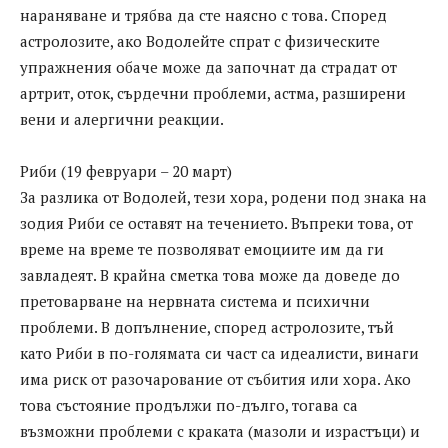
нараняване и трябва да сте наясно с това. Според
астролозите, ако Водолейте спрат с физическите
упражнения обаче може да започнат да страдат от
артрит, оток, сърдечни проблеми, астма, разширени
вени и алергични реакции.
Риби (19 февруари – 20 март)
За разлика от Водолей, тези хора, родени под знака на
зодия Риби се оставят на течението. Въпреки това, от
време на време те позволяват емоциите им да ги
завладеят. В крайна сметка това може да доведе до
претоварване на нервната система и психични
проблеми. В допълнение, според астролозите, тъй
като Риби в по-голямата си част са идеалисти, винаги
има риск от разочарование от събития или хора. Ако
това състояние продължи по-дълго, тогава са
възможни проблеми с краката (мазоли и израстъци) и