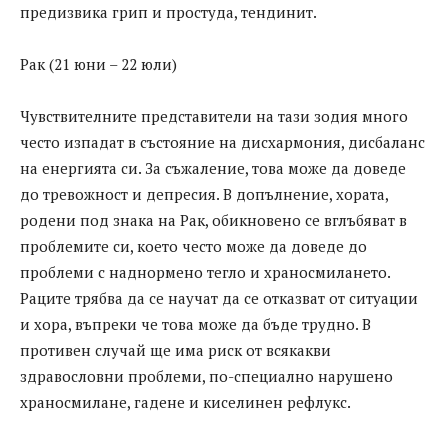
предизвика грип и простуда, тендинит.
Рак (21 юни – 22 юли)
Чувствителните представители на тази зодия много
често изпадат в състояние на дисхармония, дисбаланс
на енергията си. За съжаление, това може да доведе
до тревожност и депресия. В допълнение, хората,
родени под знака на Рак, обикновено се вглъбяват в
проблемите си, което често може да доведе до
проблеми с наднормено тегло и храносмилането.
Раците трябва да се научат да се отказват от ситуации
и хора, въпреки че това може да бъде трудно. В
противен случай ще има риск от всякакви
здравословни проблеми, по-специално нарушено
храносмилане, гадене и киселинен рефлукс.