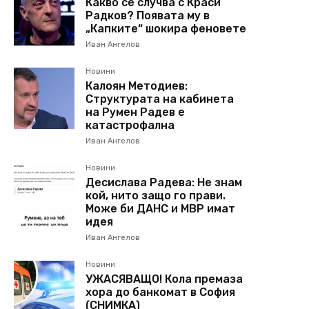
Какво се случва с Краси
Радков? Появата му в
„Капките“ шокира феновете
Иван Ангелов
Новини
Калоян Методиев:
Структурата на кабинета
на Румен Радев е
катастрофална
Иван Ангелов
Новини
Десислава Радева: Не знам
кой, нито защо го прави.
Може би ДАНС и МВР имат
идея
Иван Ангелов
Новини
УЖАСЯВАЩО! Кола премаза
хора до банкомат в София
(СНИМКА)