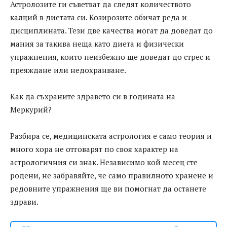
Астролозите ги съветват да следят количеството
калций в диетата си. Козирозите обичат реда и
дисциплината. Тези две качества могат да доведат до
мания за такива неща като диета и физически
упражнения, които неизбежно ще доведат до стрес и
преяждане или недохранване.
Как да съхраните здравето си в годината на
Меркурий?
Разбира се, медицинската астрология е само теория и
много хора не отговарят по своя характер на
астрологичния си знак. Независимо кой месец сте
родени, не забравяйте, че само правилното хранене и
редовните упражнения ще ви помогнат да останете
здрави.