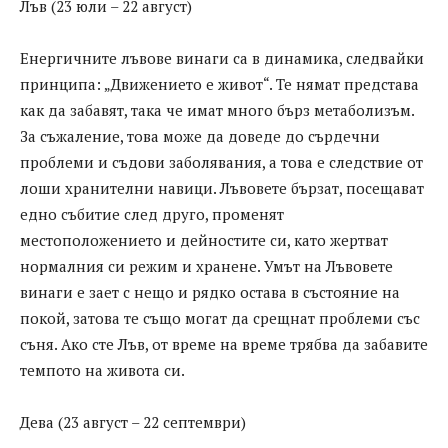
Лъв (23 юли – 22 август)
Енергичните лъвове винаги са в динамика, следвайки
принципа: „Движението е живот“. Те нямат представа
как да забавят, така че имат много бърз метаболизъм.
За съжаление, това може да доведе до сърдечни
проблеми и съдови заболявания, а това е следствие от
лоши хранителни навици. Лъвовете бързат, посещават
едно събитие след друго, променят
местоположението и дейностите си, като жертват
нормалния си режим и хранене. Умът на Лъвовете
винаги е зает с нещо и рядко остава в състояние на
покой, затова те също могат да срещнат проблеми със
съня. Ако сте Лъв, от време на време трябва да забавите
темпото на живота си.
Дева (23 август – 22 септември)