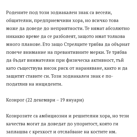
Родените под този зодиакален знак са весели,
общителни, предприемчиви хора, но всичко това
може да доведе до неприятности. Те нямат абсолютно
никакво време да се разболеят, защото имат толкова
много планове. Ето защо Стрелците трябва да обърнат
повече внимание на превантивните мерки. Те трябва
да бъдат внимателни при физическа активност, тъй
като съществува висок риск от нараняване, както и да
защитят ставите си. Този зодиакален знак е по-
податлив на инциденти.
Козирог (22 декември – 19 януари)
Козирозите са амбициозни и решителни хора, но тези
качества могат да доведат до упоритост, която ги
заплашва с крехкост и отслабване на костите им.