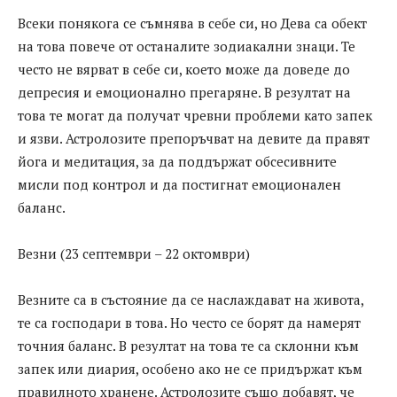
Всеки понякога се съмнява в себе си, но Дева са обект
на това повече от останалите зодиакални знаци. Те
често не вярват в себе си, което може да доведе до
депресия и емоционално прегаряне. В резултат на
това те могат да получат чревни проблеми като запек
и язви. Астролозите препоръчват на девите да правят
йога и медитация, за да поддържат обсесивните
мисли под контрол и да постигнат емоционален
баланс.
Везни (23 септември – 22 октомври)
Везните са в състояние да се наслаждават на живота,
те са господари в това. Но често се борят да намерят
точния баланс. В резултат на това те са склонни към
запек или диария, особено ако не се придържат към
правилното хранене. Астролозите също добавят, че