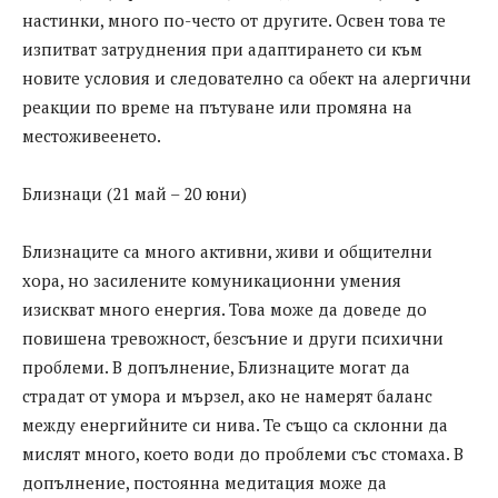
настинки, много по-често от другите. Освен това те
изпитват затруднения при адаптирането си към
новите условия и следователно са обект на алергични
реакции по време на пътуване или промяна на
местоживеенето.
Близнаци (21 май – 20 юни)
Близнаците са много активни, живи и общителни
хора, но засилените комуникационни умения
изискват много енергия. Това може да доведе до
повишена тревожност, безсъние и други психични
проблеми. В допълнение, Близнаците могат да
страдат от умора и мързел, ако не намерят баланс
между енергийните си нива. Те също са склонни да
мислят много, което води до проблеми със стомаха. В
допълнение, постоянна медитация може да