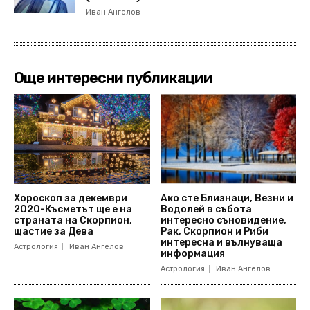
Иван Ангелов
Още интересни публикации
Хороскоп за декември
Ако сте Близнаци, Везни и
2020-Късметът ще е на
Водолей в събота
страната на Скорпион,
интересно съновидение,
щастие за Дева
Рак, Скорпион и Риби
интересна и вълнуваща
Астрология
Иван Ангелов
информация
Астрология
Иван Ангелов