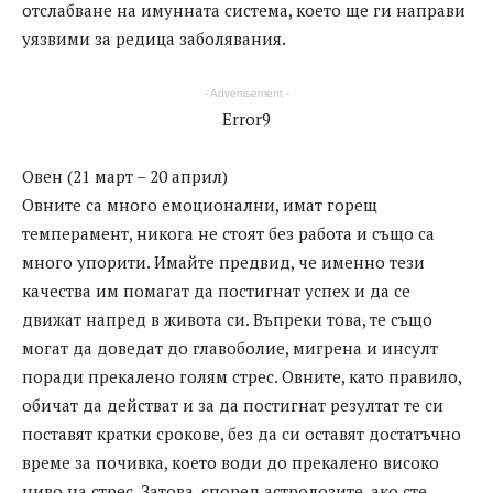
отслабване на имунната система, което ще ги направи
уязвими за редица заболявания.
- Advertisement -
Error9
Овен (21 март – 20 април)
Овните са много емоционални, имат горещ
темперамент, никога не стоят без работа и също са
много упорити. Имайте предвид, че именно тези
качества им помагат да постигнат успех и да се
движат напред в живота си. Въпреки това, те също
могат да доведат до главоболие, мигрена и инсулт
поради прекалено голям стрес. Овните, като правило,
обичат да действат и за да постигнат резултат те си
поставят кратки срокове, без да си оставят достатъчно
време за почивка, което води до прекалено високо
ниво на стрес. Затова, според астролозите, ако сте