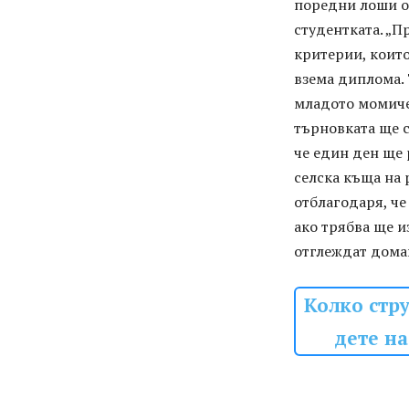
поредни лоши оц
студентката. „П
критерии, които
взема диплома. 
младото момиче.
търновката ще с
че един ден ще 
селска къща на 
отблагодаря, че
ако трябва ще и
отглеждат дома
Колко стр
дете на