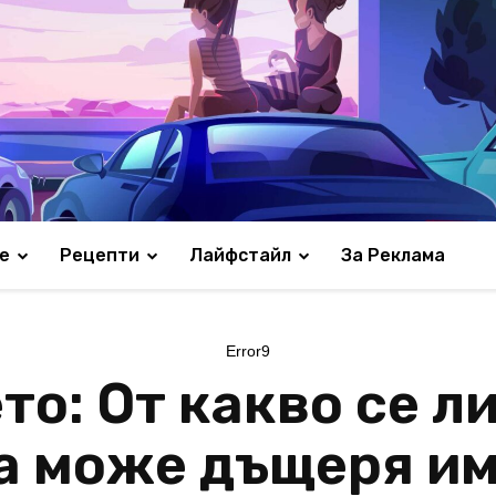
е
Рецепти
Лайфстайл
За Реклама
Error9
то: От какво се л
а може дъщеря им