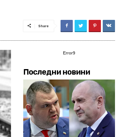
Share
Error9
Последни новини