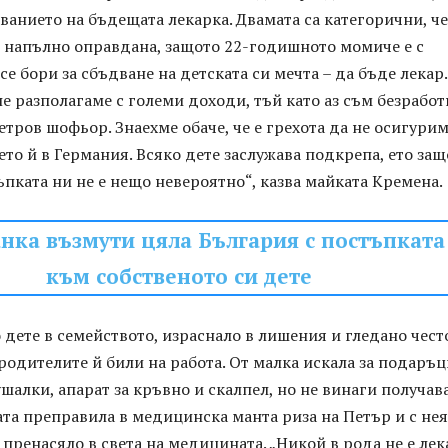
ванието на бъдещата лекарка. Двамата са категорични, че
е напълно оправдана, защото 22-годишното момиче е с
се бори за сбъдване на детската си мечта – да бъде лекар.
не разполагаме с големи доходи, тъй като аз съм безработн
етров шофьор. Знаехме обаче, че е грехота да не осигури
ето й в Германия. Всяко дете заслужава подкрепа, ето защ
ъпката ни не е нещо невероятно“, казва майката Кремена.
нка възмути цяла България с постъпката
към собственото си дете
 дете в семейството, израснало в лишения и гледано чест
 родителите й били на работа. От малка искала за подаръц
алки, апарат за кръвно и скалпел, но не винаги получав
та преправила в медицинска манта риза на Петър и с нея
пренасяло в света на медицината. „Никой в рода не е лек