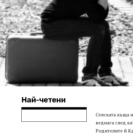
Най-четени
Селската къща н
веднага след ка
Родителите й Кр