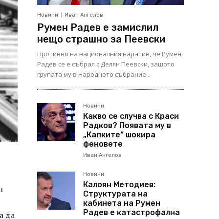
Новини
Иван Ангелов
Румен Радев е замислил
нещо страшно за Пеевски
Противно на националния наратив, че Румен
Радев се е събрал с Делян Пеевски, защото
групата му в Народното събрание...
Новини
Какво се случва с Краси
Радков? Появата му в
„Капките“ шокира
феновете
Иван Ангелов
Новини
Калоян Методиев:
н
Структурата на
кабинета на Румен
Радев е катастрофална
а да