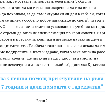
енки, те оставят на поправителен изпит“, обясни
редпочитам да ми е така натоварено и да има високи
 да покривам, за да съм сигурна един ден в себе си, кога
Тя се приема особено добре навсякъде по света“, твърди
 Освен желание за отлично усвояване на учебния матери
е стреми да започне специализация по кардиология. Вярв
работи в престижна клиника и ще може да закупи друга
родителите си. „Те обичат тишината на село и искам да им
 ме подкрепиха. Живот и здраве, когато вече започна рабо
зтегля кредит, ще им купя къща с двор, за да могат да
шни зеленчуци и да живеят спокойно“, допълва Кръстена
ува Спешна помощ при счупване на ръка
 7 години и дали помощта е „адекватна“
Error9