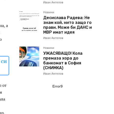
Иван Ангелов
Новини
Десислава Радева: Не
знам кой, нито защо го
а, а
прави. Може би ДАНС и
м
МВР имат идея
о
Иван Ангелов
Новини
УЖАСЯВАЩО! Кола
премаза хора до
 си
банкомат в София
(СНИМКА)
Иван Ангелов
о от
Error9
и
ала
ар,