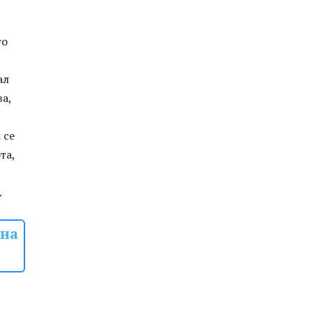
то
ал
а,
 се
та,
.
 на