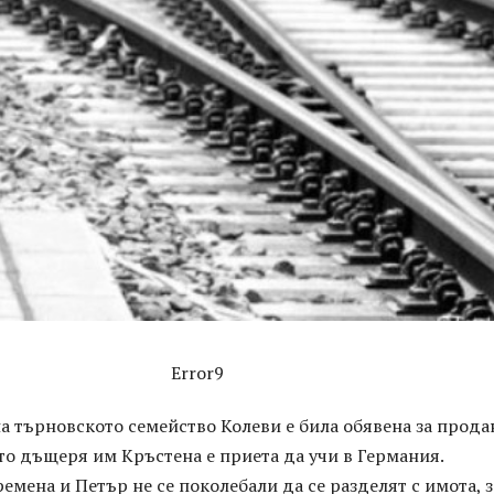
Error9
а търновското семейство Колеви е била обявена за прода
то дъщеря им Кръстена е приета да учи в Германия.
емена и Петър не се поколебали да се разделят с имота, з