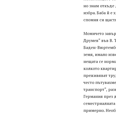
но знам откъде 
избра. Баба й е
спомня си щаст
Момичето завър
Друмев“ във В. 
Баден-Вюртембе
земя, имало изв
нещата се норма
колкото квартир
преживяват труд
често пътувахме
транспорт“, раз
Германия през д
семестриалната
примерно. Необх