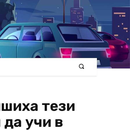
ишиха тези
 да учи в