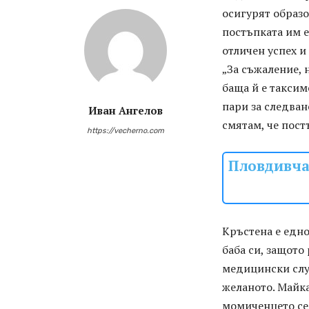
осигурят образо
постъпката им 
отличен успех и 
„За съжаление, 
баща й е таксим
пари за следван
Иван Ангелов
смятам, че пост
https://vecherno.com
Пловдивча
Кръстена е едно
баба си, защото
медицински слуш
желаното. Майка
момиченцето се 