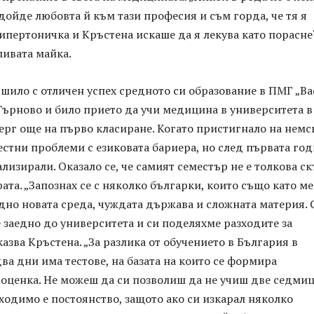
дойде любовта й към тази професия и съм горда, че тя я
 хипертоничка и Кръстена искаше да я лекува като порасне
ливата майка.
шило с отличен успех средното си образование в ПМГ „Ва
Търново и било прието да учи медицина в университета в
рг още на първо класиране. Когато пристигнало на немс
естни проблеми с езиковата бариера, но след първата го
лизирали. Оказало се, че самият семестър не е толкова ск
ата. „Запознах се с няколко българки, които също като м
но новата среда, чуждата държава и сложната материя. С
 заедно до университета и си поделяхме разходите за
казва Кръстена. „За разлика от обучението в България в
ва дни има тестове, на базата на които се формира
 оценка. Не можеш да си позволиш да не учиш две седми
одимо е постоянство, защото ако си изкарал няколко