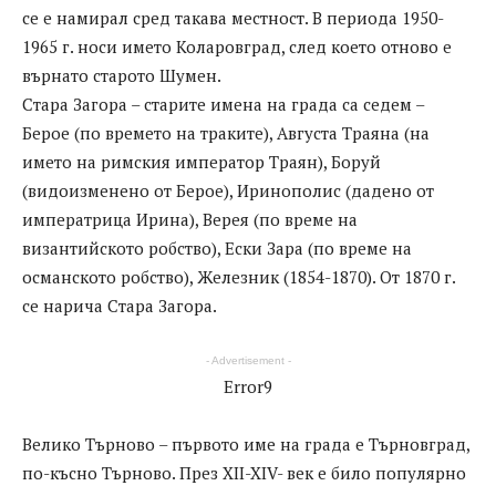
се е намирал сред такава местност. В периода 1950-
1965 г. носи името Коларовград, след което отново е
върнато старото Шумен.
Стара Загора – старите имена на града са седем –
Берое (по времето на траките), Августа Траяна (на
името на римския император Траян), Боруй
(видоизменено от Берое), Иринополис (дадено от
императрица Ирина), Верея (по време на
византийското робство), Ески Зара (по време на
османското робство), Железник (1854-1870). От 1870 г.
се нарича Стара Загора.
- Advertisement -
Error9
Велико Търново – първото име на града е Търновград,
по-късно Търново. През XII-XIV- век е било популярно