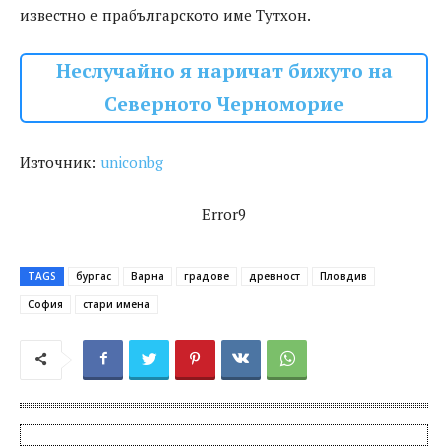
известно е прабългарското име Тутхон.
Неслучайно я наричат бижуто на
Северното Черноморие
Източник:
uniconbg
Error9
TAGS
бургас
Варна
градове
древност
Пловдив
София
стари имена