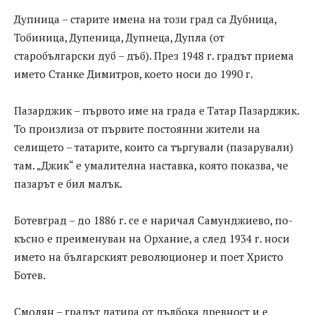
Дупница – старите имена на този град са Дубница,
Тобиница, Дупеница, Дупнеца, Дупла (от
старобългарски дуб – дъб). През 1948 г. градът приема
името Станке Димитров, което носи до 1990 г.
Пазарджик – първото име на града е Татар Пазарджик.
То произлиза от първите постоянни жители на
селището – татарите, които са търгували (пазарували)
там. „Джик“ е умалителна наставка, която показва, че
пазарът е бил малък.
Ботевград – до 1886 г. се е наричал Самунджиево, по-
късно е преименуван на Орхание, а след 1934 г. носи
името на българският революционер и поет Христо
Ботев.
Смолян – градът датира от дълбока древност и е