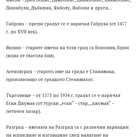
Динибули, Дъбилин, Янболу, Янболи и други…
Габрово – преди градът се е наричал Габрува (от 1477
г. до XVII век).
Видин – старите имена на този град са Бонония, Бдин
(идва от глагола бдя).
Асеновград – старото име на града е Станимака,
произлизащо от гръцкото Стенимахос.
Търговище – от 1573 до 1934 г. градът се е наричал
Ески Джумая (от турски „ески“ – стар, „джумая“ –
петъчен пазар).
Разград – имената на Разград са с различни вариации
на изписване и изговаряне след налагане на