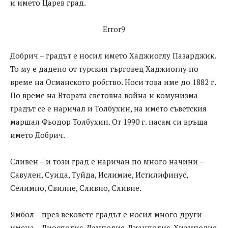
и името Царев град.
Error9
Добрич – градът е носил името Хаджиоглу Пазарджик.
То му е дадено от турския търговец Хаджиоглу по
време на Османското робство. Носи това име до 1882 г.
По време на Втората световна война и комунизма
градът се е наричал и Толбухин, на името съветския
маршал Фьодор Толбухин. От 1990 г. насам си връща
името Добрич.
Сливен – и този град е наричан по многo начини –
Савулен, Суида, Туйда, Ислимие, Истилифинус,
Селимно, Свилне, Сливно, Сливне.
Ямбол – през вековете градът е носил много други
имена – Диосполис, Дамполис, Дианполис, Хиамполис,