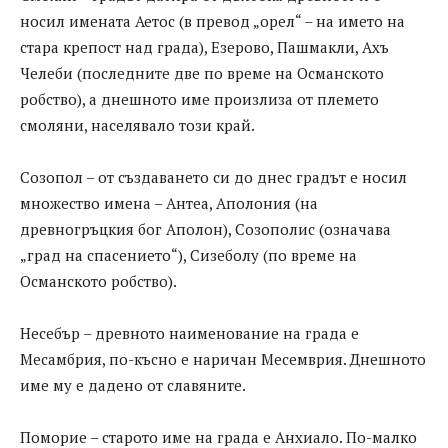
носил имената Аетос (в превод „орел“ – на името на
стара крепост над града), Езерово, Пашмакли, Ахъ
Челеби (последните две по време на Османското
робство), а днешното име произлиза от племето
смоляни, населявало този край.
Созопол – от създаването си до днес градът е носил
множество имена – Антеа, Аполония (на
древногръцкия бог Аполон), Созополис (означава
„град на спасението“), Сизеболу (по време на
Османското робство).
Несебър – древното наименование на града е
Месамбрия, по-късно е наричан Месемврия. Днешното
име му е дадено от славяните.
Поморие – старото име на града е Анхиало. По-малко