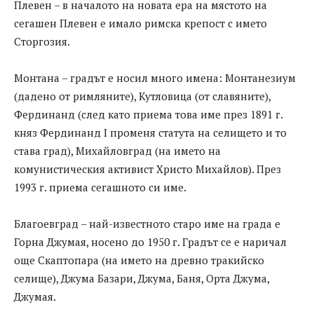
Плевен – в началото на новата ера на мястото на
сегашен Плевен е имало римска крепост с името
Сторгозия.
Монтана – градът е носил много имена: Монтанезиум
(дадено от римляните), Кутловица (от славяните),
Фердинанд (след като приема това име през 1891 г.
княз Фердинанд I променя статута на селището и то
става град), Михайловград (на името на
комунистическия активист Христо Михайлов). През
1993 г. приема сегашното си име.
Благоевград – най-известното старо име на града е
Горна Джумая, носено до 1950 г. Градът се е наричал
още Скаптопара (на името на древно тракийско
селище), Джума Базари, Джума, Баня, Орта Джума,
Джумая.