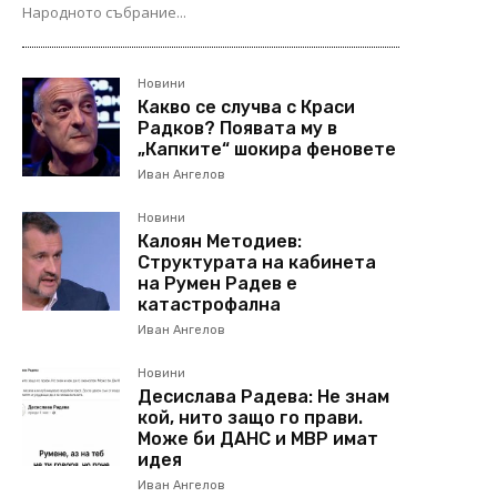
Народното събрание...
Новини
Какво се случва с Краси
Радков? Появата му в
„Капките“ шокира феновете
Иван Ангелов
Новини
Калоян Методиев:
Структурата на кабинета
на Румен Радев е
катастрофална
Иван Ангелов
Новини
Десислава Радева: Не знам
кой, нито защо го прави.
Може би ДАНС и МВР имат
идея
Иван Ангелов