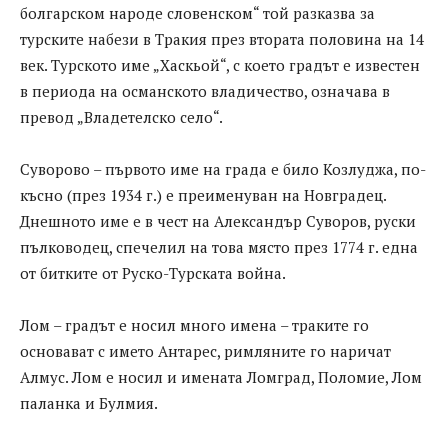
болгарском народе словенском“ той разказва за
турските набези в Тракия през втората половина на 14
век. Турското име „Хаскьой“, с което градът е известен
в периода на османското владичество, означава в
превод „Владетелско село“.
Суворово – първото име на града е било Козлуджа, по-
късно (през 1934 г.) е преименуван на Новградец.
Днешното име е в чест на Александър Суворов, руски
пълководец, спечелил на това място през 1774 г. една
от битките от Руско-Турската война.
Лом – градът е носил много имена – траките го
основават с името Антарес, римляните го наричат
Алмус. Лом е носил и имената Ломград, Поломие, Лом
паланка и Булмия.