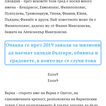
Пловдив – през вековете този град е носил много
имена – Кендрисос, Евмолпиас, Филипополис,
Пулпудева, Тримонциум, Улпия, Флавия, Юлия,
Пълдин, Филибе и други. Най-известното може би е
Филипополис, дадено му от Филип Македонски,
бащата на Александър Македонски.
Очаква се през 2019 заводи за милиони
да наемат хиляди българи, обявиха и
градовете, в които ще се случи това
Error9
Error9
Варна – старото име на Варна е Одесос, на
едноименната крепост, разположена на Варненския
залив. След разрушаването й градът започва да бъде