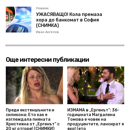
Новини
УЖАСЯВАЩО! Кола премаза
хора до банкомат в София
(СНИМКА)
Иван Ангелов
Още интересни публикации
Преди екстеншъните и
ИЗМАМА в „Ергенът“: 36-
силикона: Ето как е
годишната Магдалена
изглеждала пияната
Томова е човек на
Християна от „Ергенът“ с
продуцентите, лансират я
20 кг отгоре! (СНИМКИ)
яко! (ето