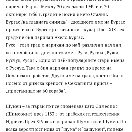
наричан Варна. Между 20 декември 1949 г. и 20
октомври 1956 г. градът е носил името Сталин.
Бургас /на главната снимка/ – днешното име на Бургас
произлиза от Бургос (от латински – кула). През XIX век
градът е бил наричан Ахело Бургас.
Русе – този град е наричан по най-различни начини,
все подобни на днешното име – Руси, Русико, Руши,
Русчук, Русиг… Едно от най-популярните стари имена
е Русчук. Така е бил наричан градът по време на
Османското робство. Друго име на града, което е било
носено от римска крепост, е Сексагинта приста –
„пристанище на 60 кораба“.
Шумен – за първи път се споменава като Симеонис
(Шимеонит) през 1153 г. от арабския пътешественик
Идриси. През XIV век е наричан Шумна или Шумен. По
всяка вероятност идва от “шума” и “зашумен”, понеже