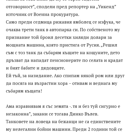
отговорност”, сподели пред репортер на „Уикенд”
източник от Военна прокуратура.
Само преди седмица рижавия ямболец се изфука, че
очаква трети танк в автопарка си. По собственото му
признание той броил десетки хиляди долари за
мощната машина, която пристига от Русия. „Решил
съм с тоз танк да събарям къщите на кощуните, дето
дръзват да нападат пенсионерите по селата и крадат
и бият бабите и дядовците.
Ей тъй, за назидание. Ако спипам някой ром или друг
да посяга на възрастни хора – отивам и веднага му
събарям къщата!
Ама изравнявам я със земята -. тя и без туй сигурно е
незаконна”, закани се тогава Динко Вълев.
Танковете на ловеца на бежанци не са единствените
му нелегални бойни машини. Преди 2 години той се