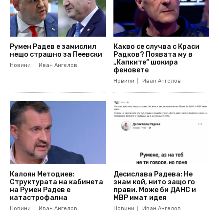
Румен Радев е замислил
Какво се случва с Краси
нещо страшно за Пеевски
Радков? Появата му в
„Капките“ шокира
Новини
Иван Ангелов
феновете
Новини
Иван Ангелов
Калоян Методиев:
Десислава Радева: Не
Структурата на кабинета
знам кой, нито защо го
на Румен Радев е
прави. Може би ДАНС и
катастрофална
МВР имат идея
Новини
Иван Ангелов
Новини
Иван Ангелов