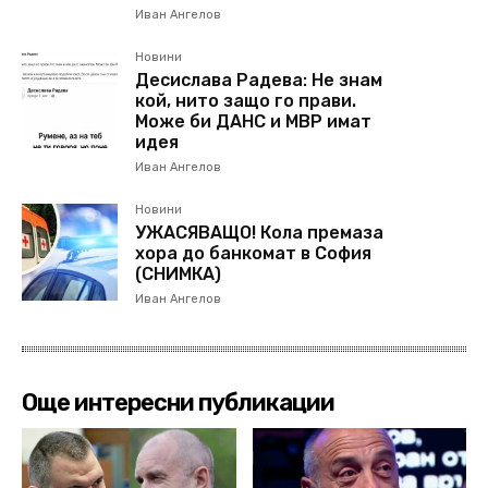
Иван Ангелов
Новини
Десислава Радева: Не знам
кой, нито защо го прави.
Може би ДАНС и МВР имат
идея
Иван Ангелов
Новини
УЖАСЯВАЩО! Кола премаза
хора до банкомат в София
(СНИМКА)
Иван Ангелов
Още интересни публикации