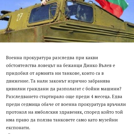
Военна прокуратура разследва при какви
обстоятелства ловецът на бежанци Динко Вълев е
придобил от армията ни танкове, които са в
движение. Та нали законът изрично забранява
цивилни граждани да разполагат с бойни машини?
Разследването стартирало още преди 4 месеца. Едва
преди седмица обаче от военна прокуратура връчили
протокол на ямболския здравеняк, според който той
има право да ползва танковете само като музейни
експонати.