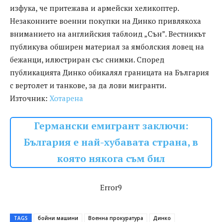
изфука, че притежава и армейски хеликоптер.
Незаконните военни покупки на Динко привлякоха
вниманието на английския таблоид „Сън”. Вестникът
публикува обширен материал за ямболския ловец на
бежанци, илюстриран със снимки. Според
публикацията Динко обикалял границата на България
с вертолет и танкове, за да лови мигранти.
Източник:
Хотарена
Германски емигрант заключи:
България е най-хубавата страна, в
която някога съм бил
Error9
TAGS
бойни машини
Военна прокуратура
Динко