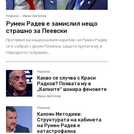
Новини
Иван Ангелов
Румен Радев е замислил нещо
страшно за Пеевски
Противно на националния наратив, че Румен Радев
се е събрал с Делян Пеевски, защото групата му в
Народното събрание...
Новини
Какво се случва с Краси
Радков? Появата му в
„Капките“ шокира феновете
Иван Ангелов
Новини
Калоян Методиев:
Структурата на кабинета
на Румен Радев е
катастрофална