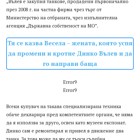
„Вълев е закупил танкове, продадени първоначално
през 2008 г. на частна фирма чрез търг от
Министерство на отбраната, чрез изпълнителна
агенция „Държавна собственост на МО”.
Тя се казва Весела – жената, която успя
да промени и кротне Динко Вълев и да
го направи баща
Error9
Error9
Всеки купувач на такава специализирана техника
обаче декларира пред компетентните органи, че няма
да я използва за друго, освен като музеен експонат.
Динко сам е ремонтирал и привел в движение два
танка. За това може да му се търси съдебна