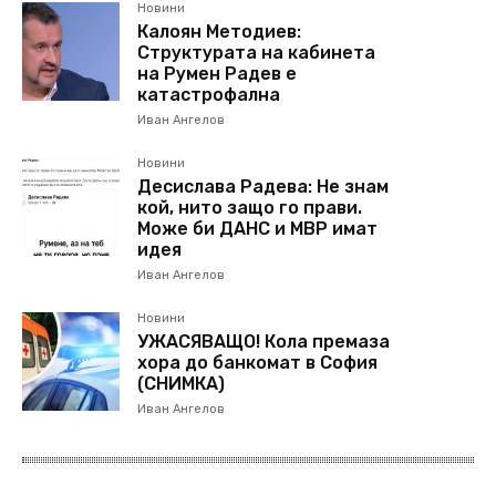
Новини
Калоян Методиев:
Структурата на кабинета
на Румен Радев е
катастрофална
Иван Ангелов
Новини
Десислава Радева: Не знам
кой, нито защо го прави.
Може би ДАНС и МВР имат
идея
Иван Ангелов
Новини
УЖАСЯВАЩО! Кола премаза
хора до банкомат в София
(СНИМКА)
Иван Ангелов