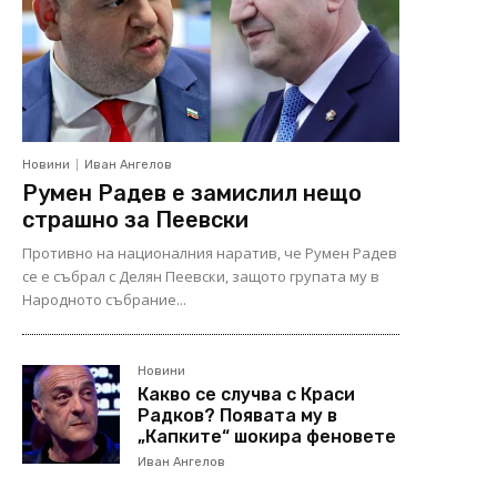
Новини
Иван Ангелов
Румен Радев е замислил нещо
страшно за Пеевски
Противно на националния наратив, че Румен Радев
се е събрал с Делян Пеевски, защото групата му в
Народното събрание...
Новини
Какво се случва с Краси
Радков? Появата му в
„Капките“ шокира феновете
Иван Ангелов