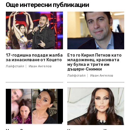
Още интересни публикации
17-годишна подаде жалба
Ето го Кирил Петков като
за изнасилване от Коцето
младоженец, красивата
му булка и трите им
Лайфстайл
Иван Ангелов
дъщери-Снимки
Лайфстайл
Иван Ангелов