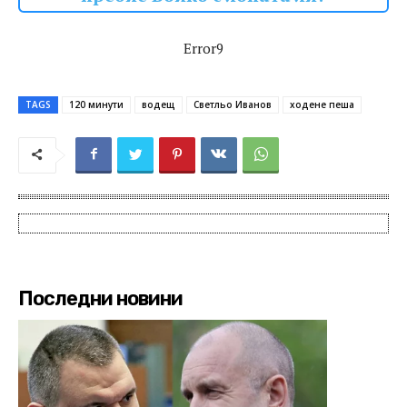
Error9
TAGS
120 минути
водещ
Светльо Иванов
ходене пеша
Последни новини