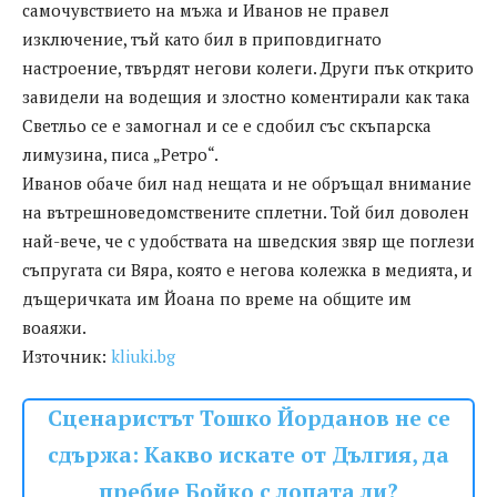
самочувствието на мъжа и Иванов не правел
изключение, тъй като бил в приповдигнато
настроение, твърдят негови колеги. Други пък открито
завидели на водещия и злостно коментирали как така
Светльо се е замогнал и се е сдобил със скъпарска
лимузина, писа „Ретро“.
Иванов обаче бил над нещата и не обръщал внимание
на вътрешноведомствените сплетни. Той бил доволен
най-вече, че с удобствата на шведския звяр ще поглези
съпругата си Вяра, която е негова колежка в медията, и
дъщеричката им Йоана по време на общите им
воаяжи.
Източник:
kliuki.bg
Сценаристът Тошко Йорданов не се
сдържа: Какво искате от Дългия, да
пребие Бойко с лопата ли?