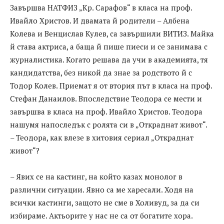
Завършва НАТФИЗ „Кр. Сарафов“ в класа на проф.
Ивайло Христов. И двамата й родители – Албена
Колева и Венцислав Кулев, са завършили ВИТИЗ. Майка
й става актриса, а баща й пише пиеси и се занимава с
журналистика. Когато решава да учи в академията, тя
кандидатства, без никой да знае за родството й с
Тодор Колев. Приемат я от втория път в класа на проф.
Стефан Данаилов. Впоследствие Теодора се мести и
завършва в класа на проф. Ивайло Христов. Теодора
нашумя напоследък с ролята си в „Откраднат живот“.
– Теодора, как влезе в хитовия сериал „Откраднат
живот“?
– Явих се на кастинг, на който казах монолог в
различни ситуации. Явно са ме харесали. Ходя на
всички кастинги, защото не сме в Холивуд, за да си
избираме. Актьорите у нас не са от богатите хора.