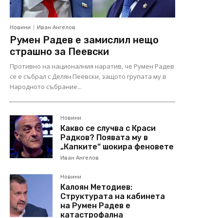
Новини
Иван Ангелов
Румен Радев е замислил нещо
страшно за Пеевски
Противно на националния наратив, че Румен Радев
се е събрал с Делян Пеевски, защото групата му в
Народното събрание...
Новини
Какво се случва с Краси
Радков? Появата му в
„Капките“ шокира феновете
Иван Ангелов
Новини
Калоян Методиев:
Структурата на кабинета
на Румен Радев е
катастрофална