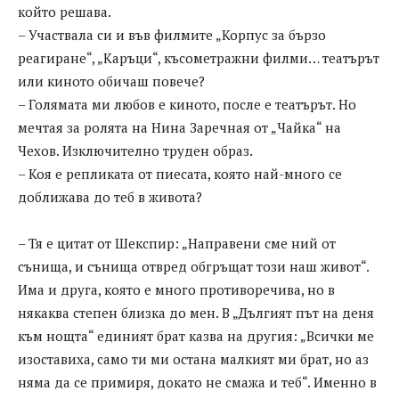
който решава.
– Участвала си и във филмите „Корпус за бързо
реагиране“, „Каръци“, късометражни филми… театърът
или киното обичаш повече?
– Голямата ми любов е киното, после е театърът. Но
мечтая за ролята на Нина Заречная от „Чайка“ на
Чехов. Изключително труден образ.
– Коя е репликата от пиесата, която най-много се
доближава до теб в живота?
– Тя е цитат от Шекспир: „Направени сме ний от
сънища, и сънища отвред обгръщат този наш живот“.
Има и друга, която е много противоречива, но в
някаква степен близка до мен. В „Дългият път на деня
към нощта“ единият брат казва на другия: „Всички ме
изоставиха, само ти ми остана малкият ми брат, но аз
няма да се примиря, докато не смажа и теб“. Именно в