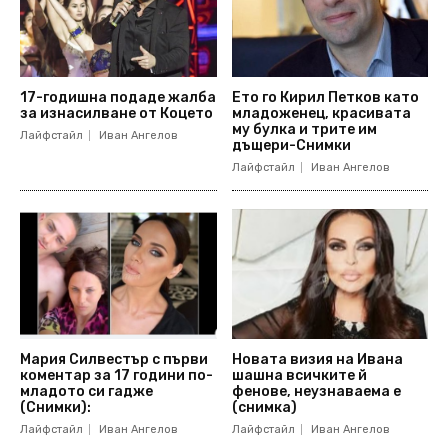
17-годишна подаде жалба
Ето го Кирил Петков като
за изнасилване от Коцето
младоженец, красивата
му булка и трите им
Лайфстайл
Иван Ангелов
дъщери-Снимки
Лайфстайл
Иван Ангелов
Мария Силвестър с първи
Новата визия на Ивана
коментар за 17 години по-
шашна всичките й
младото си гадже
фенове, неузнаваема е
(Снимки):
(снимка)
Лайфстайл
Иван Ангелов
Лайфстайл
Иван Ангелов