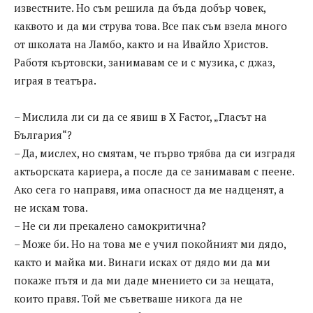
известните. Но съм решила да бъда добър човек,
каквото и да ми струва това. Все пак съм взела много
от школата на Ламбо, както и на Ивайло Христов.
Работя къртовски, занимавам се и с музика, с джаз,
играя в театъра.
– Мислила ли си да се явиш в X Fаcтоr, „Гласът на
България“?
– Да, мислех, но смятам, че първо трябва да си изградя
актьорската кариера, а после да се занимавам с пеене.
Ако сега го направя, има опасност да ме надценят, а
не искам това.
– Не си ли прекалено самокритична?
– Може би. Но на това ме е учил покойният ми дядо,
както и майка ми. Винаги исках от дядо ми да ми
покаже пътя и да ми даде мнението си за нещата,
които правя. Той ме съветваше никога да не