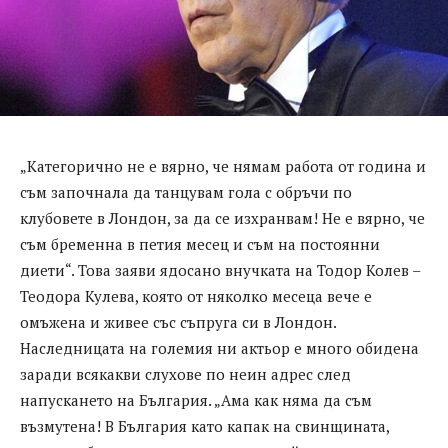
„Категорично не е вярно, че нямам работа от година и
съм започнала да танцувам гола с обръчи по
клубовете в Лондон, за да се изхранвам! Не е вярно, че
съм бременна в петия месец и съм на постоянни
диети“. Това заяви ядосано внучката на Тодор Колев –
Теодора Кулева, която от няколко месеца вече е
омъжена и живее със съпруга си в Лондон.
Наследницата на големия ни актьор е много обидена
заради всякакви слухове по неин адрес след
напускането на България. „Ама как няма да съм
възмутена! В България като капак на свинщината,