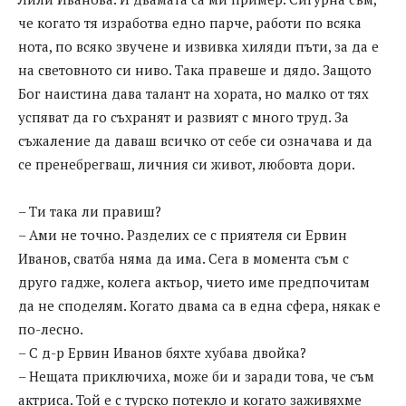
че когато тя изработва едно парче, работи по всяка
нота, по всяко звучене и извивка хиляди пъти, за да е
на световното си ниво. Така правеше и дядо. Защото
Бог наистина дава талант на хората, но малко от тях
успяват да го съхранят и развият с много труд. За
съжаление да даваш всичко от себе си означава и да
се пренебрегваш, личния си живот, любовта дори.
– Ти така ли правиш?
– Ами не точно. Разделих се с приятеля си Ервин
Иванов, сватба няма да има. Сега в момента съм с
друго гадже, колега актьор, чието име предпочитам
да не споделям. Когато двама са в една сфера, някак е
по-лесно.
– С д-р Ервин Иванов бяхте хубава двойка?
– Нещата приключиха, може би и заради това, че съм
актриса. Той е с турско потекло и когато заживяхме