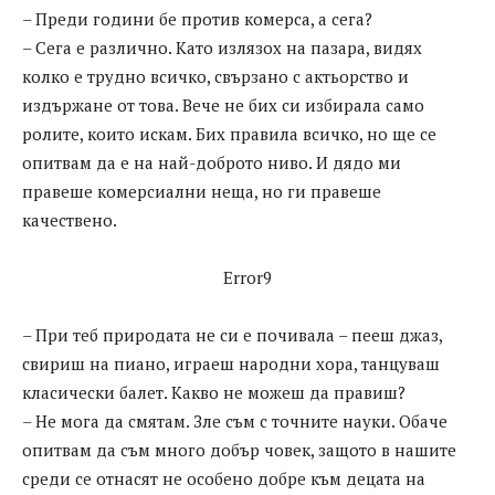
– Преди години бе против комерса, а сега?
– Сега е различно. Като излязох на пазара, видях
колко е трудно всичко, свързано с актьорство и
издържане от това. Вече не бих си избирала само
ролите, които искам. Бих правила всичко, но ще се
опитвам да е на най-доброто ниво. И дядо ми
правеше комерсиални неща, но ги правеше
качествено.
Error9
– При теб природата не си е почивала – пееш джаз,
свириш на пиано, играеш народни хора, танцуваш
класически балет. Какво не можеш да правиш?
– Не мога да смятам. Зле съм с точните науки. Обаче
опитвам да съм много добър човек, защото в нашите
среди се отнасят не особено добре към децата на