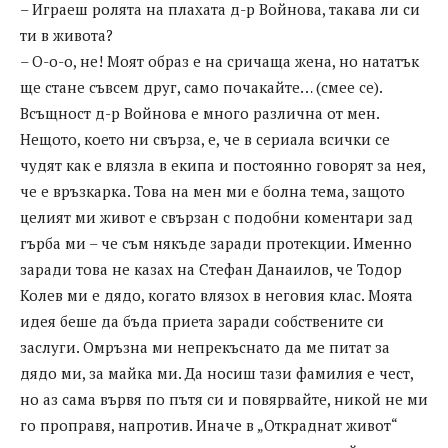
– Играеш ролята на плахата д-р Войнова, такава ли си
ти в живота?
– О-о-о, не! Моят образ е на сричаща жена, но нататък
ще стане съвсем друг, само почакайте… (смее се).
Всъщност д-р Войнова е много различна от мен.
Нещото, което ни свърза, е, че в сериала всички се
чудят как е влязла в екипа и постоянно говорят за нея,
че е връзкарка. Това на мен ми е болна тема, защото
целият ми живот е свързан с подобни коментари зад
гърба ми – че съм някъде заради протекции. Именно
заради това не казах на Стефан Данаилов, че Тодор
Колев ми е дядо, когато влязох в неговия клас. Моята
идея беше да бъда приета заради собствените си
заслуги. Омръзна ми непрекъснато да ме питат за
дядо ми, за майка ми. Да носиш тази фамилия е чест,
но аз сама вървя по пътя си и повярвайте, никой не ми
го проправя, напротив. Иначе в „Откраднат живот“