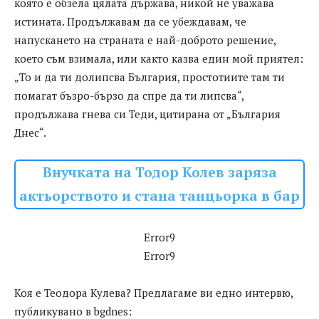
която е обзела цялата държава, никой не уважава
истината. Продължавам да се убеждавам, че
напускането на страната е най-доброто решение,
което съм взимала, или както казва един мой приятел:
„То и да ти долипсва България, простотиите там ти
помагат бъзро-бързо да спре да ти липсва“,
продължава гнева си Теди, цитирана от „България
Днес“.
Внучката на Тодор Колев заряза
актьорството и стана танцьорка в бар
Error9
Error9
Коя е Теодора Кулева? Предлагаме ви едно интервю,
публикувано в bgdnes: