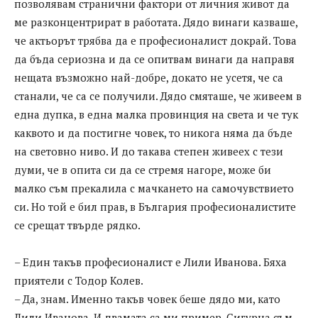
позволявам странични фактори от личния живот да
ме разконцентрират в работата. Дядо винаги казваше,
че актьорът трябва да е професионалист докрай. Това
да бъда сериозна и да се опитвам винаги да направя
нещата възможно най-добре, докато не усетя, че са
станали, че са се получили. Дядо смяташе, че живеем в
една дупка, в една малка провинция на света и че тук
каквото и да постигне човек, то никога няма да бъде
на световно ниво. И до такава степен живеех с тези
думи, че в опита си да се стремя нагоре, може би
малко съм прекалила с мачкането на самочувствието
си. Но той е бил прав, в България професионалистите
се срещат твърде рядко.
– Един такъв професионалист е Лили Иванова. Бяха
приятели с Тодор Колев.
– Да, знам. Именно такъв човек беше дядо ми, като
Лили Иванова. И двамата са ми пример. Сигурна съм,