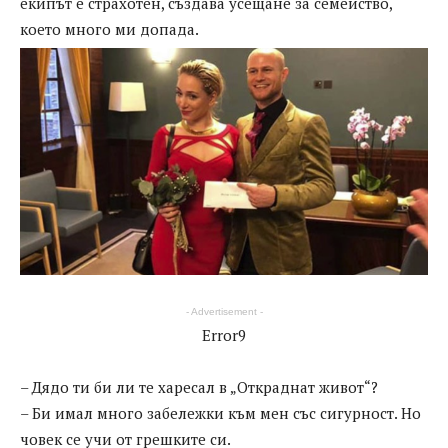
екипът е страхотен, създава усещане за семейство,
което много ми допада.
- Advertisement -
Error9
– Дядо ти би ли те харесал в „Откраднат живот“?
– Би имал много забележки към мен със сигурност. Но
човек се учи от грешките си.