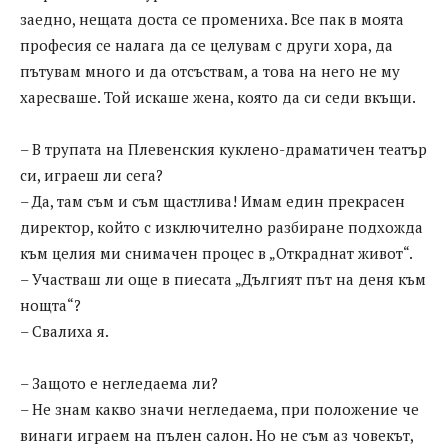
заедно, нещата доста се промениха. Все пак в моята
професия се налага да се целувам с други хора, да
пътувам много и да отсъствам, а това на него не му
харесваше. Той искаше жена, която да си седи вкъщи.
– В трупата на Плевенския куклено-драматичен театър
си, играеш ли сега?
– Да, там съм и съм щастлива! Имам един прекрасен
директор, който с изключително разбиране подхожда
към целия ми снимачен процес в „Откраднат живот“.
– Участваш ли още в пиесата „Дългият път на деня към
нощта“?
– Свалиха я.
– Защото е негледаема ли?
– Не знам какво значи негледаема, при положение че
винаги играем на пълен салон. Но не съм аз човекът,