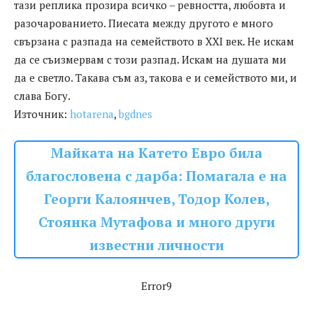
тази реплика прозира всичко – ревността, любовта и
разочарованието. Пиесата между другото е много
свързана с разпада на семейството в XXI век. Не искам
да се съизмервам с този разпад. Искам на душата ми
да е светло. Такава съм аз, такова е и семейството ми, и
слава Богу.
Източник:
hotarena
,
bgdnes
Майката на Катето Евро била
благословена с дарба: Помагала е на
Георги Калоянчев, Тодор Колев,
Стоянка Мутафова и много други
известни личности
Error9