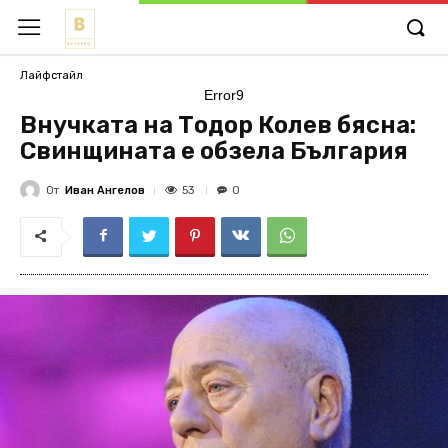
Лайфстайл
Error9
Внучката на Тодор Колев бясна:
Свинщината е обзела България
От
Иван Ангелов
53
0